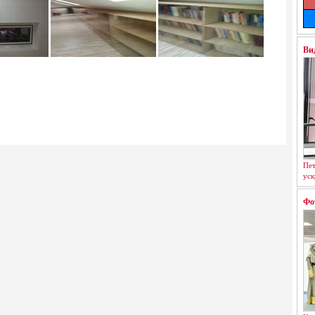
Ви
Пет
уск
Фо