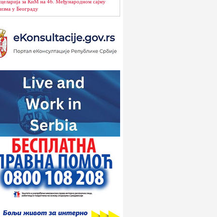
целарија за КиМ на 46. Међународном сајму
изма у Београду