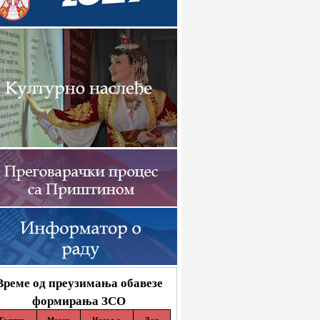
Време од преузимања обавезе
формирања ЗСО
Година
Месец
Недеља
Дан