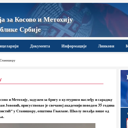
а за Косово и Метохију
блике Србије
нцеларији
Документа
Информације
Линкови
К
 Станишору
у
сово и Метохију, задужен за бригу о културном наслеђу и сарадњу
н Јововић, присуствовао је свечаној академији поводом 35 година
ристић“ у Станишору, општина Гњилане. Школу похађа више од
ља.