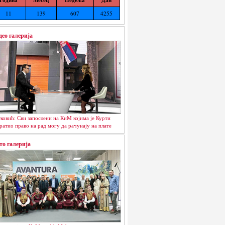
11
139
607
4255
део галерија
ковић: Сви запослени на КиМ којима је Курти
ратио право на рад могу да рачунају на плате
то галерија