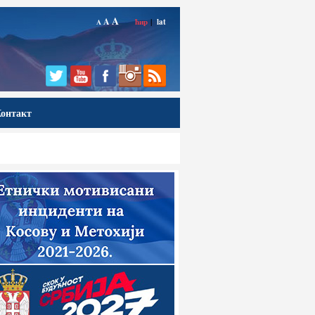
A
A
ћир
|
lat
A
онтакт