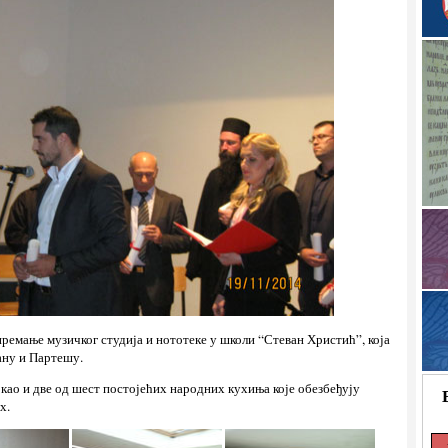
премање музичког студија и нототеке у школи “Стеван Христић”, која
ну и Партешу.
 као и две од шест постојећих народних кухиња које обезбеђују
х.