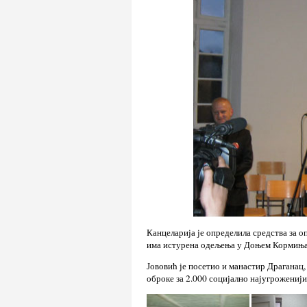
Канцеларија је определила средства за о
има истурена одељења у Доњем Кормиња
Јововић је посетио и манастир Драганац,
оброке за 2.000 социјално најугроженији