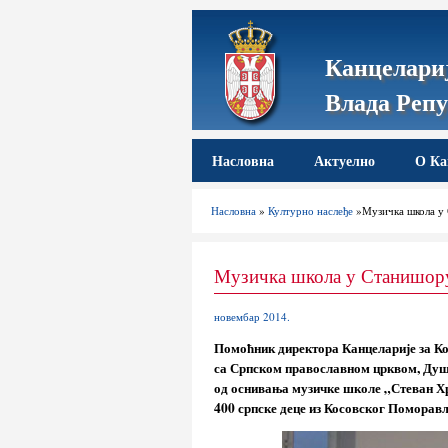
Канцелариј
Влада Репу
Насловна
Актуелно
О Ка
Насловна
»
Културно наслеђе
»Музичка школа у
Музичка школа у Станишор
новембар 2014.
Помоћник директора Канцеларије за Ко
са Српском православном црквом, Душа
од оснивања музичке школе „Стеван Х
400 српске деце из Косовског Поморав