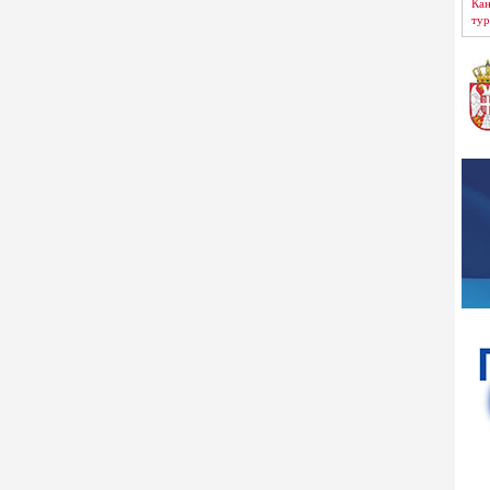
Кан
тур