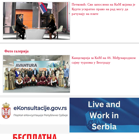
Петковић: Сви запослени на КиМ којима је
Курти ускратио право на рад могу да
рачунају на плате
Фото галерија
Канцеларија за КиМ на 46. Међународном
сајму туризма у Београду