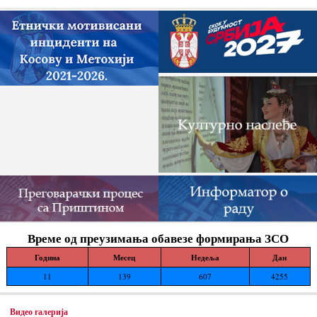
Време од преузимања обавезе формирања ЗСО
Година
Месец
Недеља
Дан
11
139
607
4255
Видео галерија