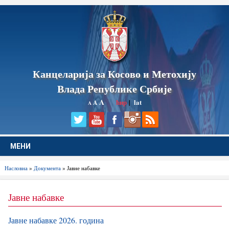
Канцеларија за Косово и Метохију
Влада Републике Србије
A
ћир
|
lat
A
A
МЕНИ
Насловна
»
Документа
» Јавне набавке
Јавне набавке
Јавне набавке 2026. година