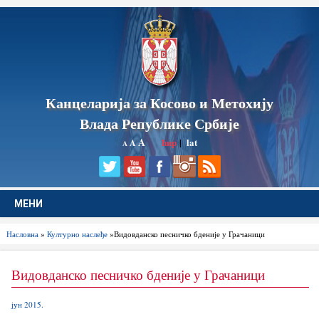
Канцеларија за Косово и Метохију
Влада Републике Србије
A
ћир
|
lat
A
A
МЕНИ
Насловна
»
Културно наслеђе
»Видовданско песничко бденије у Грачаници
Видовданско песничко бденије у Грачаници
јун 2015.