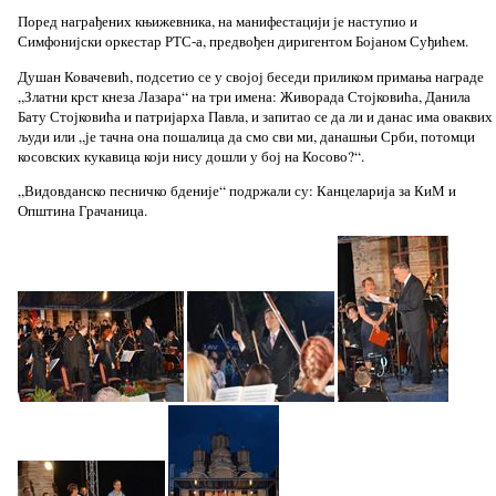
Поред награђених књижевника, на манифестацији је наступио и
Симфонијски оркестар РТС-а, предвођен диригентом Бојаном Суђићем.
Душан Ковачевић, подсетио се у својој беседи приликом примања награде
„Златни крст кнеза Лазара“ на три имена: Живорада Стојковића, Данила
Бату Стојковића и патријарха Павла, и запитао се да ли и данас има оваквих
људи или „је тачна она пошалица да смо сви ми, данашњи Срби, потомци
косовских кукавица који нису дошли у бој на Косово?“.
„Видовданско песничко бденије“ подржали су: Канцеларија за КиМ и
Општина Грачаница.