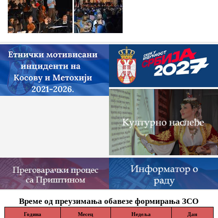
Време од преузимања обавезе формирања ЗСО
Година
Месец
Недеља
Дан