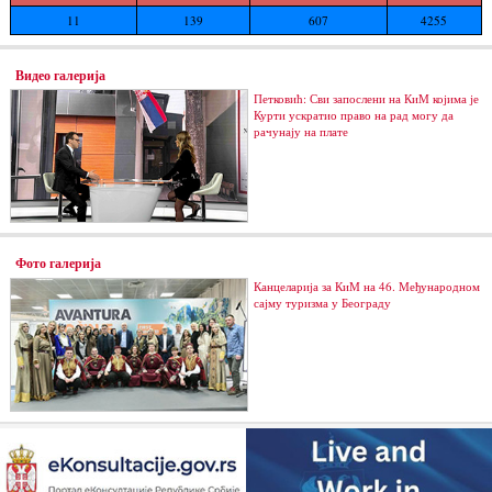
11
139
607
4255
Видео галерија
Петковић: Сви запослени на КиМ којима је
Курти ускратио право на рад могу да
рачунају на плате
Фото галерија
Канцеларија за КиМ на 46. Међународном
сајму туризма у Београду