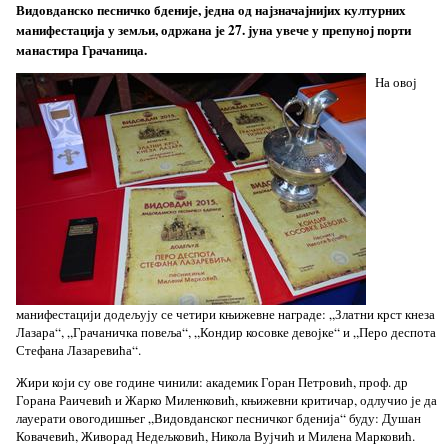
Видовданско песничко бденије, једна од најзначајнијих културних
манифестација у земљи, одржана је 27. јуна увече у препуној порти
манастира Грачаница.
На овој
манифестацији додељују се четири књижевне награде: „Златни крст кнеза
Лазара“, „Грачаничка повеља“, „Кондир косовке девојке“ и „Перо деспота
Стефана Лазаревића“.
Жири који су ове године чинили: академик Горан Петровић, проф. др
Горана Раичевић и Жарко Миленковић, књижевни критичар, одлучио је да
лауерати овогодишњег „Видовданског песничког бденија“ буду: Душан
Ковачевић, Живорад Недељковић, Никола Вујчић и Милена Марковић.