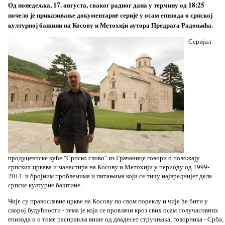
Од понедељка, 17. августа, сваког радног дана у термину од 18:25
почело је приказивање документарнe серијe у осам епизода о српској
културној башини на Косову и Метохији аутора Предрага Радоњића.
Серијал
продуцентске куће "Српско слово" из Грачанице говори о положају
српских цркава и манастира на Косову и Метохији у периоду од 1999-
2014. и бројним проблемима и питањима који се тичу највреднијег дела
српске културне баштине.
Чије су православне цркве на Косову по свом пореклу и чије ће бити у
скорој будућности - тема је која се провлачи кроз свих осам получасовних
епизода и о томе расправља више од двадесет стручњака, говорника - Срба,