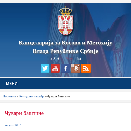
Канцеларија за Косово и Метохију
Влада Републике Србије
A
ћир
|
lat
A
A
МЕНИ
Насловна
»
Културно наслеђе
»Чувари баштине
Чувари баштине
август 2015.