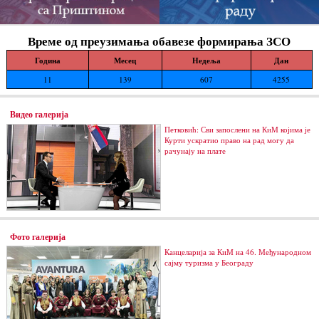
Време од преузимања обавезе формирања ЗСО
Година
Месец
Недеља
Дан
11
139
607
4255
Видео галерија
Петковић: Сви запослени на КиМ којима је
Курти ускратио право на рад могу да
рачунају на плате
Фото галерија
Канцеларија за КиМ на 46. Међународном
сајму туризма у Београду