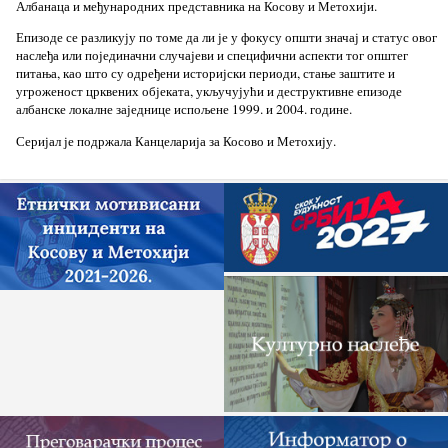
Албанаца и међународних представника на Косову и Метохији.
Епизоде се разликују по томе да ли је у фокусу општи значај и статус овог
наслеђа или појединачни случајеви и специфични аспекти тог општег
питања, као што су одређени историјски периоди, стање заштите и
угроженост црквених објеката, укључујући и деструктивне епизоде
албанске локалне заједнице испољене 1999. и 2004. године.
Серијал је подржала Канцеларија за Косово и Метохију.