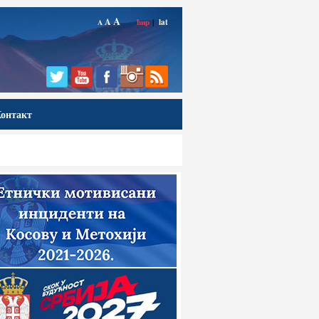
A
A
ћир
|
lat
A
онтакт