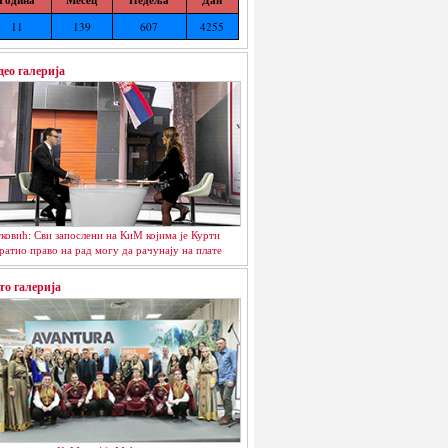
11
139
607
4255
део галерија
ковић: Сви запослени на КиМ којима је Курти
ратио право на рад могу да рачунају на плате
то галерија