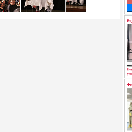
Ви
Пет
уск
Фо