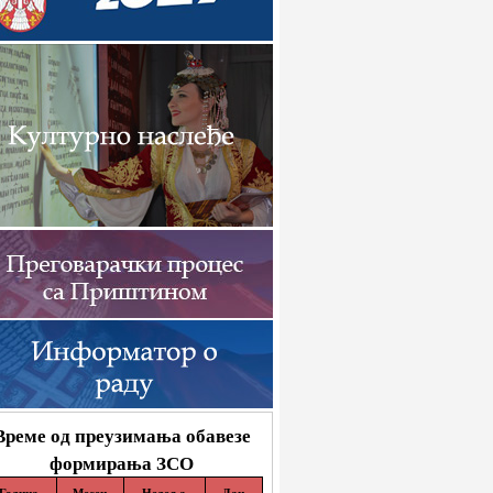
Време од преузимања обавезе
формирања ЗСО
Година
Месец
Недеља
Дан