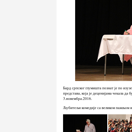
Бард српског глумишта познат је по изу
представа, која је деценијама чекала да 
3.новембра.2016.
Љубитељи комедије са великом пажњом и 