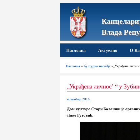
Канцелариј
Влада Репу
Насловна
Актуелно
О Ка
Насловна
»
Културно наслеђе
»„Украђена личнос
„Украђена личнос’ “ у Зуби
новембар 2016.
Дом културе Стари Колашин је организ
Лане Гутовић.