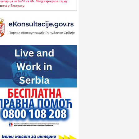
целарија за КиМ на 46. Међународном сајму
изма у Београду