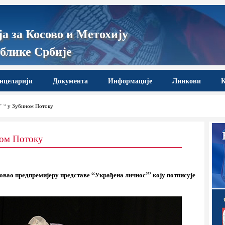
а за Косово и Метохију
блике Србије
нцеларији
Документа
Информације
Линкови
К
’ “ у Зубином Потоку
ном Потоку
овао предпремијеру представе “Украђена личнос’” коју потписује