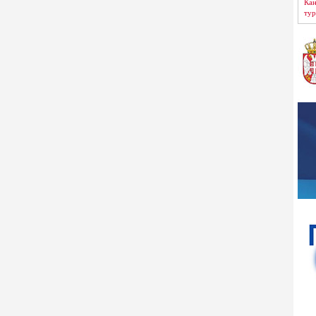
Кан
тур