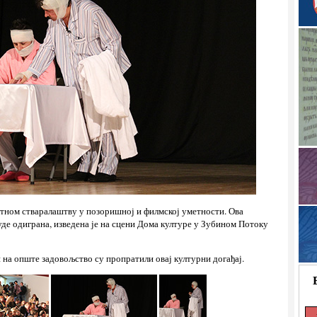
зетном стваралаштву у позоришној и филмској уметности. Ова
буде одиграна, изведена је на сцени Дома културе у Зубином Потоку
на опште задовољство су пропратили овај културни догађај.