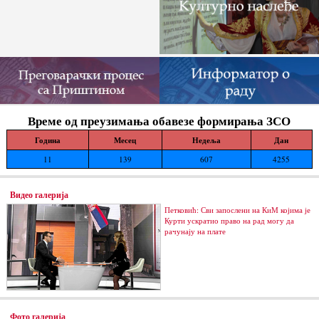
Време од преузимања обавезе формирања ЗСО
Година
Месец
Недеља
Дан
11
139
607
4255
Видео галерија
Петковић: Сви запослени на КиМ којима је
Курти ускратио право на рад могу да
рачунају на плате
Фото галерија