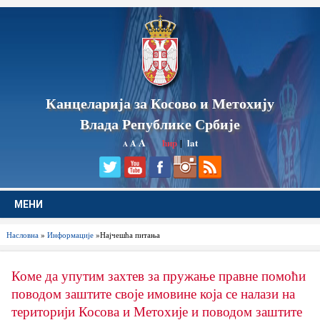
Канцеларија за Косово и Метохију
Влада Републике Србије
A
ћир
|
lat
A
A
МЕНИ
Насловна
»
Информације
»Најчешћа питања
Коме да упутим захтев за пружање правне помоћи
поводом заштите своје имовине која се налази на
територији Косова и Метохије и поводом заштите