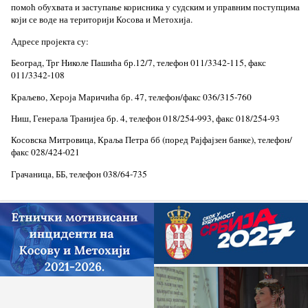
помоћ обухвата и заступање корисника у судским и управним поступцима
који се воде на територији Косова и Метохија.
Адресе пројекта су:
Београд, Трг Николе Пашића бр.12/7, телефон 011/3342-115, факс
011/3342-108
Краљево, Хероја Маричића бр. 47, телефон/факс 036/315-760
Ниш, Генерала Транијеа бр. 4, телефон 018/254-993, факс 018/254-93
Косовска Митровица, Краља Петра бб (поред Рајфајзен банке), телефон/
факс 028/424-021
Грачаница, ББ, телефон 038/64-735