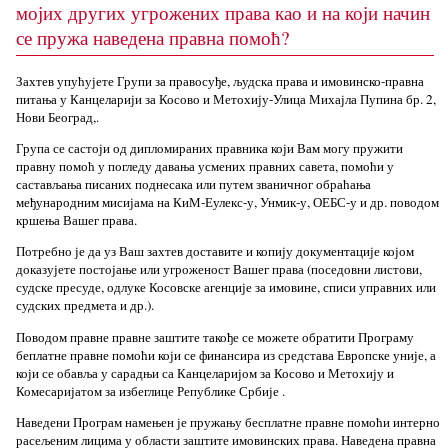
мојих других угрожених права као и на који начин
се пружа наведена правна помоћ?
Захтев упућујете Групи за правосуђе, људска права и имовинско-правна
питања у Канцеларији за Косово и Метохију-Улица Михајла Пупина бр. 2,
Нови Београд,.
Група се састоји од дипломираних правника који Вам могу пружити
правну помоћ у погледу давања усмених правних савета, помоћи у
састављања писаних поднесака или путем званичног обраћања
међународним мисијама на КиМ-Еулекс-у, Унмик-у, ОЕБС-у и др. поводом
кршења Вашег права.
Потребно је да уз Ваш захтев доставите и копију документације којом
доказујете постојање или угроженост Вашег права (поседовни листови,
судске пресуде, одлуке Косовске агенције за имовине, списи управних или
судских предмета и др.).
Поводом правне правне заштите такође се можете обратити Програму
беплатне правне помоћи који се финансира из средстава Европске уније, а
који се обавља у сарадњи са Канцеларијом за Косово и Метохију и
Комесаријатом за избеглице Републике Србије .
Наведени Програм намењен је пружању бесплатне правне помоћи интерно
расељеним лицима у области заштите имовинских права. Наведена правна