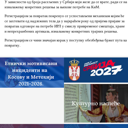
У зависности од броја расељених у Србији који желе да се врате, ради се на
изналажењу конретних решења за њихове потребе на КиМ.
Регистрацијом за повратак покренуо се успостављени механизам којим ће
се захтевати од надлежних тела да у најкраћем року од пријема пријаве за
повратак одговоре на потребе ИРЛ у смислу привременог смештаја, хране
и непрехранбених артикала, изналажењу конкретних трајних решења.
Регистрацијом се чини значајан корак у поступку обезбеђења бржег пута ка
повратку.