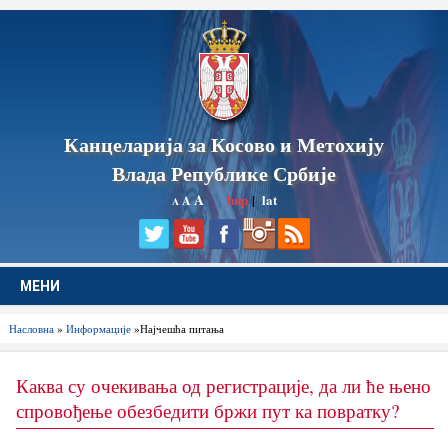
Канцеларија за Косово и Метохију
Влада Републике Србије
A
ћир
|
lat
A
A
МЕНИ
Насловна
»
Информације
»Најчешћа питања
Каква су очекивања од регистрације, да ли ће њено
спровођење обезбедити бржи пут ка повратку?