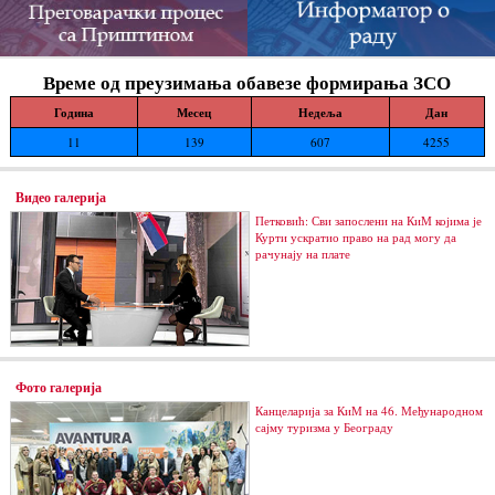
Време од преузимања обавезе формирања ЗСО
Година
Месец
Недеља
Дан
11
139
607
4255
Видео галерија
Петковић: Сви запослени на КиМ којима је
Курти ускратио право на рад могу да
рачунају на плате
Фото галерија
Канцеларија за КиМ на 46. Међународном
сајму туризма у Београду