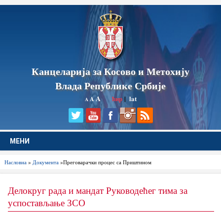
Канцеларија за Косово и Метохију
Влада Републике Србије
A
ћир
|
lat
A
A
МЕНИ
Насловна
»
Документа
»Преговарачки процес са Приштином
Делокруг рада и мандат Руководећег тима за
успостављање ЗСО