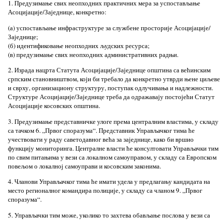
1. Предузимање свих неопходних практичних мера за успостављање
Асоцијације/Заједнице, конкретно:
(а) успостављање инфраструктуре за службене просторије Асоцијације/
Заједнице;
(б) идентификовање неопходних људских ресурса;
(в) предузимање свих неопходних административних радњи.
2. Израда нацрта Статута Асоцијације/Заједнице општина са већинским
српским становништвом, који би требало да конкретно утврди њене циљеве
и сврху, организациону структуру, поступак одлучивања и надлежности.
Структуре Асоцијације/Заједнице треба да одражавају постојећи Статут
Асоцијације косовских општина.
3. Предузимање представничке улоге према централним властима, у складу
са тачком 6. „Првог споразума“. Представник Управљачког тима ће
учествовати у раду саветодавног већа за заједнице, како би вршио
функцију мониторинга. Централне власти ће консултовати Управљачки тим
по свим питањима у вези са локалном самоуправом, у складу са Европском
повељом о локалној самоуправи и косовским законима.
4. Чланови Управљачког тима ће имати удела у предлагању кандидата на
место регионалног командира полиције, у складу са чланом 9. „Првог
споразума“.
5. Управљачки тим може, уколико то захтева обављање послова у вези са