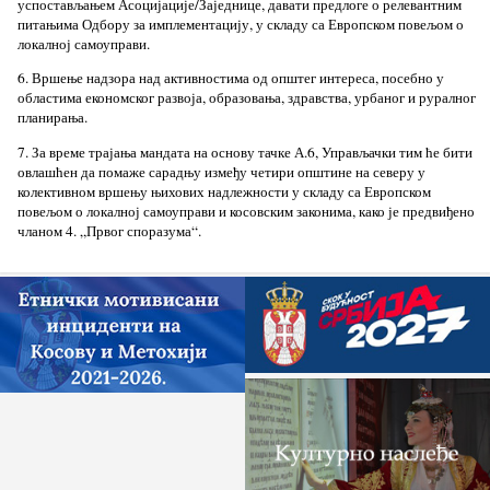
успостављањем Асоцијације/Заједнице, давати предлоге о релевантним
питањима Одбору за имплементацију, у складу са Европском повељом о
локалној самоуправи.
6. Вршење надзора над активностима од општег интереса, посебно у
областима економског развоја, образовања, здравства, урбаног и руралног
планирања.
7. За време трајања мандата на основу тачке А.6, Управљачки тим ће бити
овлашћен да помаже сарадњу између четири општине на северу у
колективном вршењу њихових надлежности у складу са Европском
повељом о локалној самоуправи и косовским законима, како је предвиђено
чланом 4. „Првог споразума“.