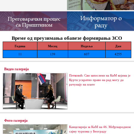
Време од преузимања обавезе формирања ЗСО
Година
Месец
Недеља
Дан
11
139
607
4255
Видео галерија
Петковић: Сви запослени на КиМ којима је
Курти ускратио право на рад могу да
рачунају на плате
Фото галерија
Канцеларија за КиМ на 46. Међународном
сајму туризма у Београду