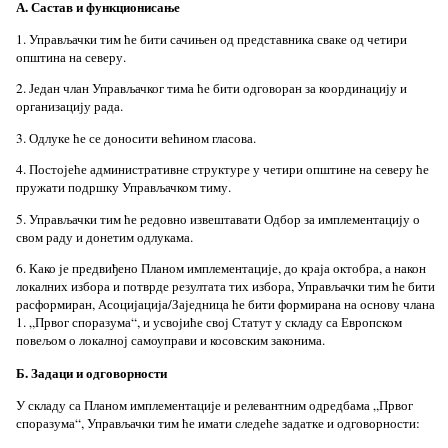
А. Састав и функционисање
1. Управљачки тим ће бити сачињен од представника сваке од четири
општина на северу.
2. Један члан Управљачког тима ће бити одговоран за координацију и
организацију рада.
3. Одлуке ће се доносити већином гласова.
4. Постојеће административне структуре у четири општине на северу ће
пружати подршку Управљачком тиму.
5. Управљачки тим ће редовно извештавати Одбор за имплементацију о
свом раду и донетим одлукама.
6. Како је предвиђено Планом имплементације, до краја октобра, а након
локалних избора и потврде резултата тих избора, Управљачки тим ће бити
расформиран, Асоцијација/Заједница ће бити формирана на основу члана
1. „Првог споразума“, и усвојиће свој Статут у складу са Европском
повељом о локалној самоуправи и косовским законима.
Б. Задаци и одговорности
У складу са Планом имплементације и релевантним одредбама „Првог
споразума“, Управљачки тим ће имати следеће задатке и одговорности: