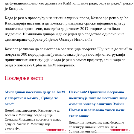
да функционишемо као држава на КиМ, општине раде, окрузи раде.", рекао
је Козарев.
Када је реч о правосуђу и заштити људских права, Козарев је рекао да ће
Канцеларија наставити да помаже припаднике српске заједнице који су
политички прогоњени, наводећи да је током 2017. године за то било
издвојено 10 милиона динара и да се један део средстава односио и на
финансирање одбране убијеног Оливера Ивановића.
Козарев је указао да се наставља реализација пројекта "Сунчана долина" за
повратак 300 породица, међутим, истакао је и да постоји оптструкција
приштинских институција и када је реч о самом пројекту, али и када се
ради о повратку Срба на КиМ генерално.
Последње вести
Миладинов посетила децу са КиМ
Петковић: Приштина бесрамно
у спортском кампу „Србија те
политизује питање несталих лица,
зове“
жигоше читаву општину Зубин
Поток и неосновано хапси њене
Помоћница директора Канцеларије за
Косово и Метохију Владе Србије
становнике
Светлана Миладинов посетила је данас
Приштина претходних дана бесрамно
децу са Косова И Метохије која
политизује питање несталих лица,
учествују...
ОПШИРНИЈЕ >
ОПШИРНИЈЕ >
бруталним оптужбама на рачун Београда