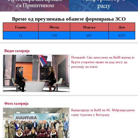
Време од преузимања обавезе формирања ЗСО
Година
Месец
Недеља
Дан
11
139
607
4255
Видео галерија
Петковић: Сви запослени на КиМ којима је
Курти ускратио право на рад могу да
рачунају на плате
Фото галерија
Канцеларија за КиМ на 46. Међународном
сајму туризма у Београду