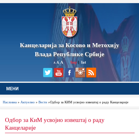
Канцеларија за Косово и Метохију
Влада Републике Србије
A
ћир
|
lat
A
A
МЕНИ
Насловна
»
Актуелно
»
Вести
»Одбор за КИМ усвојио извештај о раду Канцеларије
Одбор за КиМ усвојио извештај о раду
Канцеларије