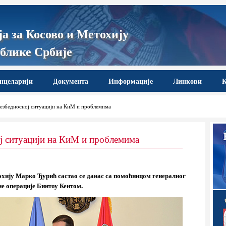
а за Косово и Метохију
блике Србије
нцеларији
Документа
Информације
Линкови
К
езбедносној ситуацији на КиМ и проблемима
ј ситуацији на КиМ и проблемима
охију Марко Ђурић састао се данас са помоћницом генералног
е операције Бинтоу Кеитом.