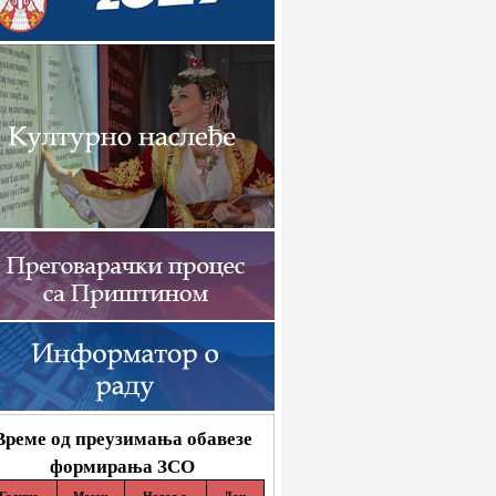
Време од преузимања обавезе
формирања ЗСО
Година
Месец
Недеља
Дан