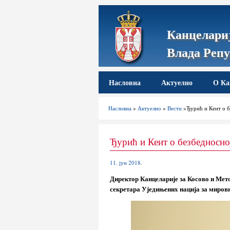
Канцелариј
Влада Репу
Насловна
Актуелно
О Ка
Насловна
»
Актуелно
»
Вести
»Ђурић и Кеит о б
Ђурић и Кеит о безбедносно
11. јун 2018.
Директор Канцеларије за Косово и Мет
секретара Уједињених нација за мировн