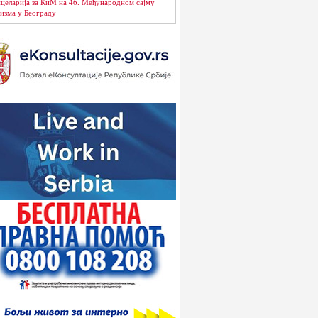
целарија за КиМ на 46. Међународном сајму
изма у Београду