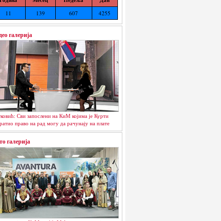
11
139
607
4255
део галерија
ковић: Сви запослени на КиМ којима је Курти
ратио право на рад могу да рачунају на плате
то галерија