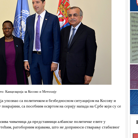
то: Канцеларија за Косово и Метохију
ја упознао са политичком и безбедносном ситуацијом на Косову и
покрајини, са посебним освртом на серију напада на Србе који су се
зазива чињеница да представници албанске политичке елите у
етећим, ратоборним изјавама, што не доприноси стварању стабилног