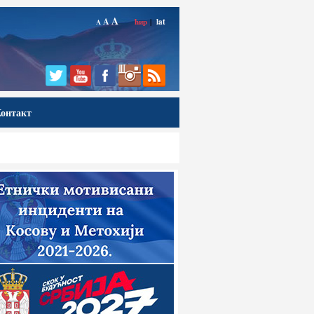
A
A
ћир
|
lat
A
онтакт