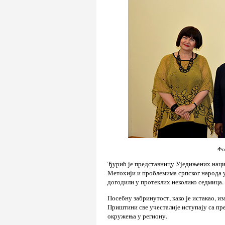
Фо
Ђурић је представницу Уједињених наци
Метохији и проблемима српског народа у 
догодили у протеклих неколико седмица.
Посебну забринутост, како је истакао, и
Приштини све учесталије иступају са пр
окружења у региону.