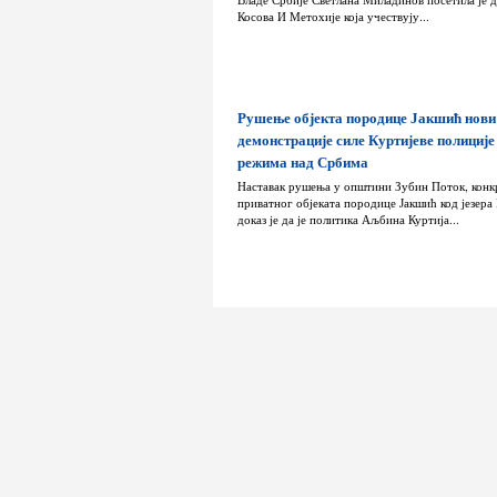
Косова И Метохије која учествују...
Рушење објекта породице Јакшић нови
демонстрације силе Куртијеве полиције
режима над Србима
Наставак рушења у општини Зубин Поток, конк
приватног објеката породице Јакшић код језера
доказ је да је политика Аљбина Куртија...