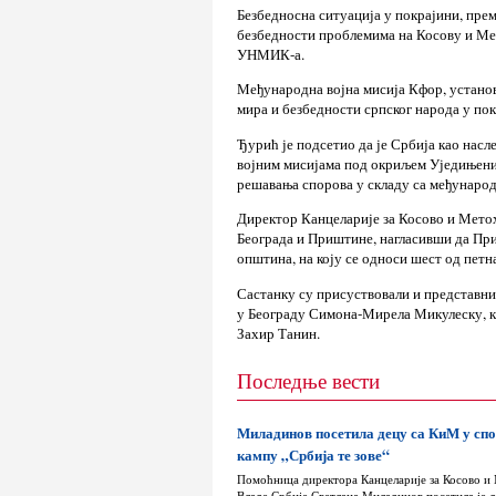
Безбедносна ситуација у покрајини, пре
безбедности проблемима на Косову и Ме
УНМИК-а.
Међународна војна мисија Кфор, устано
мира и безбедности српског народа у пок
Ђурић је подсетио да је Србија као насл
војним мисијама под окриљем Уједињених
решавања спорова у складу са међународ
Директор Канцеларије за Косово и Метох
Београда и Приштине, нагласивши да Пр
општина, на коју се односи шест од петн
Састанку су присуствовали и представн
у Београду Симона-Мирела Микулеску, 
Захир Танин.
Последње вести
Миладинов посетила децу са КиМ у сп
кампу „Србија те зове“
Помоћница директора Канцеларије за Косово и
Владе Србије Светлана Миладинов посетила је д