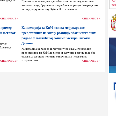
Кан
Приштина претходних дана бесрамно политизује питање
тур
несталих лица, бруталним оптужбама на рачун Београда док
читаву једну општину Зубин Поток жигоше...
ОПШИРНИЈЕ >
ОПШИРНИЈЕ >
 пример
Канцеларија за КиМ позива међународне
 и његовог
представнике на хитну реакцију због нелегалних
радова у заштићеној зони манастира Високи
Дечани
ретно
 Газиводе
Канцеларија за Косово и Метохију позива међународне
представнике на КиМ да хитно и одлучно реагују и да без
одлагања зауставе поновно отпочињање нелегалних
грађевинских...
ОПШИРНИЈЕ >
ОПШИРНИЈЕ >