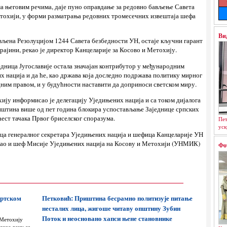
ма његовим речима, даје пуно оправдање за редовно бављење Савета
тохији, у форми разматрања редовних тромесечних извештаја шефа
Ви
вљена Резолуцијом 1244 Савета безбедности УН, остаје кључни гарант
рајини, рекао је директор Канцеларије за Косово и Метохију.
едница Југославије остала значајан контрибутор у међународним
 нација и да ће, као држава која доследно подржава политику мирног
ним правом, и у будућности наставити да доприноси светском миру.
ију информисао је делегацију Уједињених нација и са током дијалога
иштина више од пет година блокира успостављање Заједнице српских
аест тачака Првог бриселског споразума.
Пет
уск
ица генералног секретара Уједињених нација и шефица Канцеларије УН
као и шеф Мисије Уједињених нација на Косову и Метохији (УНМИК)
Фо
ортском
Петковић: Приштина бесрамно политизује питање
несталих лица, жигоше читаву општину Зубин
Поток и неосновано хапси њене становнике
 Метохију
анас децу са