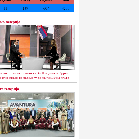
11
139
607
4255
део галерија
ковић: Сви запослени на КиМ којима је Курти
ратио право на рад могу да рачунају на плате
то галерија