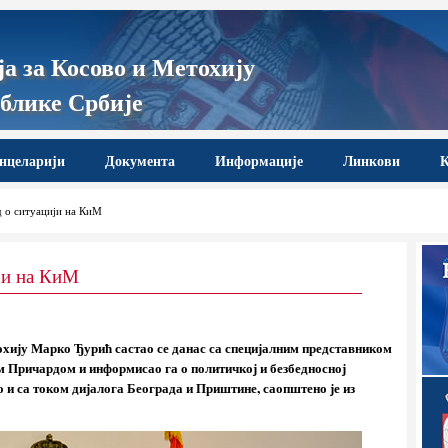
а за Косово и Метохију
блике Србије
нцеларији
Документа
Информације
Линкови
К
 о ситуацији на КиМ
ји на КиМ
охију Марко Ђурић састао се данас са специјалним представником
 Причардом и информисао га о политичкој и безбедносној
о и са током дијалога Београда и Приштине, саопштено је из