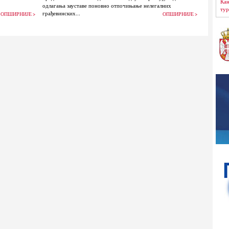
Кан
одлагања зауставе поновно отпочињање нелегалних
тур
грађевинских...
ОПШИРНИЈЕ >
ОПШИРНИЈЕ >