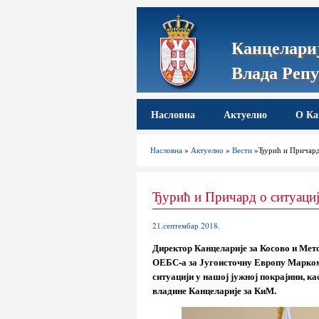
Канцелариј
Влада Репу
Насловна
Актуелно
О Ка
Насловна
»
Актуелно
»
Вести
»Ђурић и Причард
Ђурић и Причард о ситуаци
21.септембар 2018.
Директор Канцеларије за Косово и Мет
ОЕБС-а за Југоисточну Европу Марком
ситуацији у нашој јужној покрајини, ка
владине Канцеларије за КиМ.