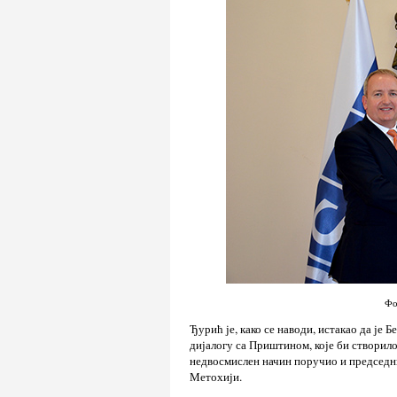
Фо
Ђурић је, како се наводи, истакао да је
дијалогу са Приштином, које би створило 
недвосмислен начин поручио и председн
Метохији.