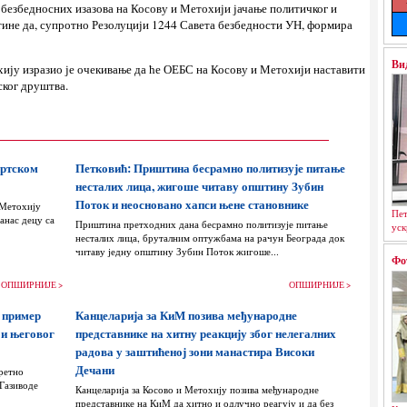
 безбедносних изазова на Косову и Метохији јачање политичког и
тине да, супротно Резолуцији 1244 Савета безбедности УН, формира
Ви
ију изразио је очекивање да ће ОЕБС на Косову и Метохији наставити
ског друштва.
ортском
Петковић: Приштина бесрамно политизује питање
несталих лица, жигоше читаву општину Зубин
Поток и неосновано хапси њене становнике
 Метохију
Пет
анас децу са
Приштина претходних дана бесрамно политизује питање
уск
несталих лица, бруталним оптужбама на рачун Београда док
читаву једну општину Зубин Поток жигоше...
Фо
ОПШИРНИЈЕ >
ОПШИРНИЈЕ >
 пример
Канцеларија за КиМ позива међународне
 и његовог
представнике на хитну реакцију због нелегалних
радова у заштићеној зони манастира Високи
Дечани
ретно
 Газиводе
Канцеларија за Косово и Метохију позива међународне
представнике на КиМ да хитно и одлучно реагују и да без