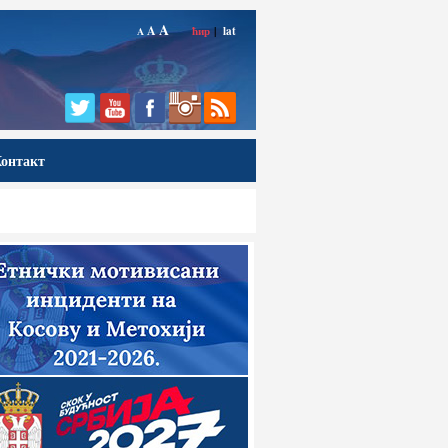
A
A
ћир
|
lat
A
онтакт