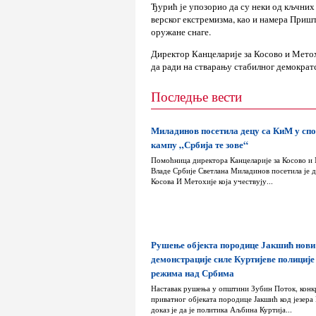
Ђурић је упозорио да су неки од кљчних
верског екстремизма, као и намера Приш
оружане снаге.
Директор Канцеларије за Косово и Метох
да ради на стварању стабилног демократ
Последње вести
Миладинов посетила децу са КиМ у сп
кампу „Србија те зове“
Помоћница директора Канцеларије за Косово и
Владе Србије Светлана Миладинов посетила је д
Косова И Метохије која учествују...
Рушење објекта породице Јакшић нови
демонстрације силе Куртијеве полиције
режима над Србима
Наставак рушења у општини Зубин Поток, конк
приватног објеката породице Јакшић код језера
доказ је да је политика Аљбина Куртија...