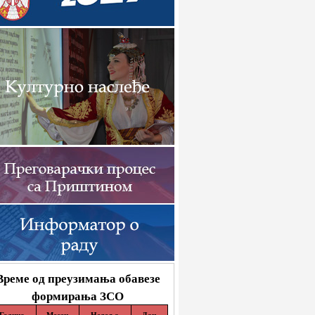
Време од преузимања обавезе
формирања ЗСО
Година
Месец
Недеља
Дан