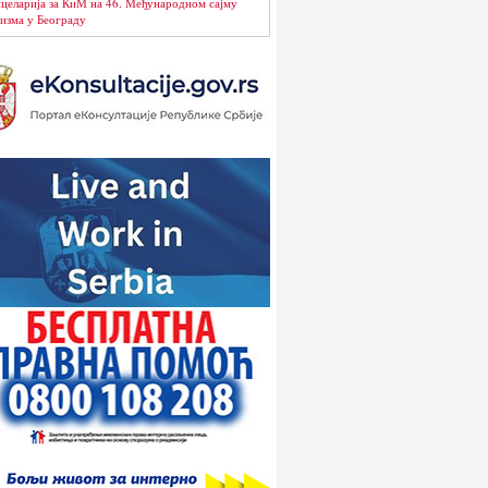
целарија за КиМ на 46. Међународном сајму
изма у Београду