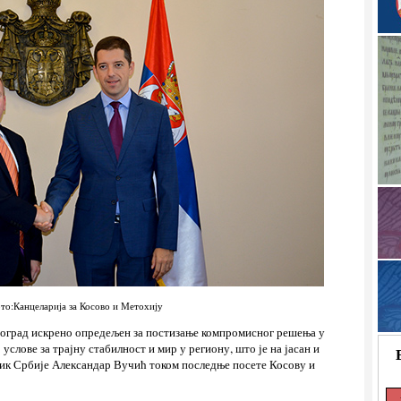
то:Канцеларија за Косово и Метохију
 Београд искрено опредељен за постизање компромисног решења у
услове за трајну стабилност и мир у региону, што је на јасан и
ик Србије Александар Вучић током последње посете Косову и