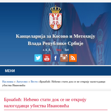
Канцеларија за Косово и Метохију
Влада Републике Србије
A
ћир
|
lat
A
A
МЕНИ
Насловна
»
Актуелно
»
Вести
»Брнабић: Нећемо стати док се не открију налогодавци
убиства Ивановића
Брнабић: Нећемо стати док се не открију
налогодавци убиства Ивановића