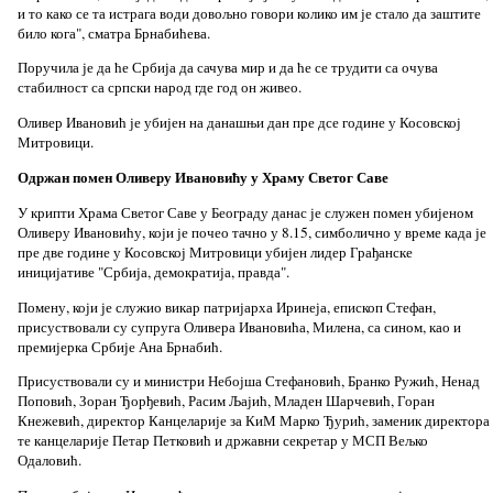
и то како се та истрага води довољно говори колико им је стало да заштите
било кога", сматра Брнабићева.
Поручила је да ће Србија да сачува мир и да ће се трудити са очува
стабилност са српски народ где год он живео.
Оливер Ивановић је убијен на данашњи дан пре дсе године у Косовској
Митровици.
Одржан помен Оливеру Ивановићу у Храму Светог Саве
У крипти Храма Светог Саве у Београду данас је служен помен убијеном
Оливеру Ивановићу, који је почео тачно у 8.15, симболично у време када је
пре две године у Косовској Митровици убијен лидер Грађанске
иницијативе "Србија, демократија, правда".
Помену, који је служио викар патријарха Иринеја, епископ Стефан,
присуствовали су супруга Оливера Ивановића, Милена, са сином, као и
премијерка Србије Ана Брнабић.
Присуствовали су и министри Небојша Стефановић, Бранко Ружић, Ненад
Поповић, Зоран Ђорђевић, Расим Љајић, Младен Шарчевић, Горан
Кнежевић, директор Канцеларије за КиМ Марко Ђурић, заменик директора
те канцеларије Петар Петковић и државни секретар у МСП Вељко
Одаловић.