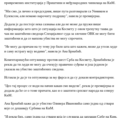
привремених институција у Приштини и међународних чинилаца на КиМ.
"Ми смо, ја лично и председник, више пута разговарали са Унмиком и
Еулексом, али немамо нарочиту подршку", навела је премијерка.
Додала је да постоје нека сазнања али да не може да пружи више
информација зато што је ситуација на Космету у овом тренутку таква да
чак ни заштићени сведоци Специјалног суда за злочине ОВК не могу бити
заштићени и да се њихова убиства не могу спречити.
"Не могу да причам на ту тему јер било шта што кажем, може да угози људе
и саму истрагу коју водимо", навела је Ана Брнабић.
Коментаришући оптужницу против шест Срба на Космету, Брнабићева је
рекла да ти људи не могу да очекују правично суђење и још једном је
указала на убиство заштићених сведока.
Истакла је да је та оптужница за њу фарса и да су докази контрадикторни.
"Цео тај процес се води на начин какав смо видели", рекла је премијерка и
додала да ће се о томе причати, као и о заштити српског народа на северу
КиМ.
Ана Брнабић каже да је убиство Оливера Ивановића само једна од ствари
које се дешавају Србима на КиМ.
"И рекла бих, само једна од ствари која је служила да заплаши Србе на Ким,