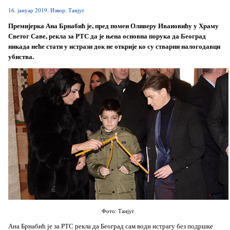
16. јануар 2019. Извор: Танјуг
Премијерка Ана Брнабић је, пред помен Оливеру Ивановићу у Храму
Светог Саве, рекла за РТС да је њена основна порука да Београд
никада неће стати у истрази док не открије ко су стварни налогодавци
убиства.
Фото: Танјуг
Ана Брнабић је за РТС рекла да Београд сам води истрагу без подршке