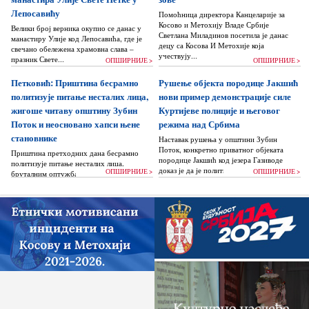
Лепосавићу
Помоћница директора Канцеларије за
Косово и Метохију Владе Србије
Велики број верника окупио се данас у
Светлана Миладинов посетила је данас
манастиру Улије код Лепосавића, где је
децу са Косова И Метохије која
свечано обележена храмовна слава –
учествују...
празник Свете...
ОПШИРНИЈЕ >
ОПШИРНИЈЕ >
Петковић: Приштина бесрамно
Рушење објекта породице Јакшић
политизује питање несталих лица,
нови пример демонстрације силе
жигоше читаву општину Зубин
Куртијеве полиције и његовог
Поток и неосновано хапси њене
режима над Србима
становнике
Наставак рушења у општини Зубин
Поток, конкретно приватног објеката
Приштина претходних дана бесрамно
породице Јакшић код језера Газиводе
политизује питање несталих лица,
доказ је да је политика Аљбина Куртија...
ОПШИРНИЈЕ >
ОПШИРНИЈЕ >
бруталним оптужбама на рачун Београда
док читаву једну општину Зубин Поток
жигоше...