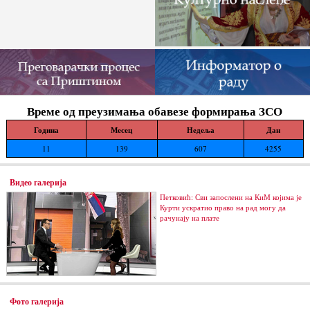
Време од преузимања обавезе формирања ЗСО
Година
Месец
Недеља
Дан
11
139
607
4255
Видео галерија
Петковић: Сви запослени на КиМ којима је
Курти ускратио право на рад могу да
рачунају на плате
Фото галерија