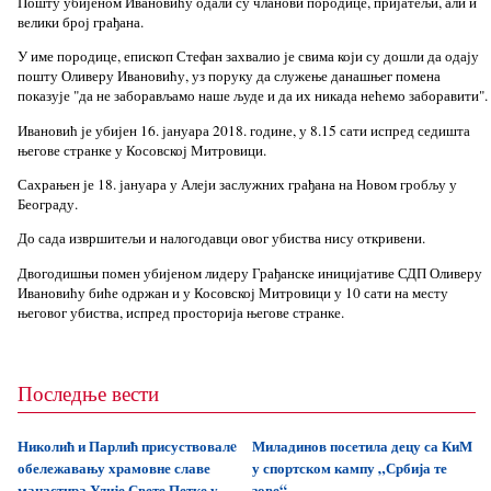
Пошту убијеном Ивановићу одали су чланови породице, пријатељи, али и
велики број грађана.
У име породице, епископ Стефан захвалио је свима који су дошли да одају
пошту Оливеру Ивановићу, уз поруку да служење данашњег помена
показује "да не заборављамо наше људе и да их никада нећемо заборавити".
Ивановић је убијен 16. јануара 2018. године, у 8.15 сати испред седишта
његове странке у Косовској Митровици.
Сахрањен је 18. јануара у Алеји заслужних грађана на Новом гробљу у
Београду.
До сада извршитељи и налогодавци овог убиства нису откривени.
Двогодишњи помен убијеном лидеру Грађанске иницијативе СДП Оливеру
Ивановићу биће одржан и у Косовској Митровици у 10 сати на месту
његовог убиства, испред просторија његове странке.
Последње вести
Николић и Парлић присуствовалe
Миладинов посетила децу са КиМ
обележавању храмовне славе
у спортском кампу „Србија те
манастира Улије Свете Петке у
зове“