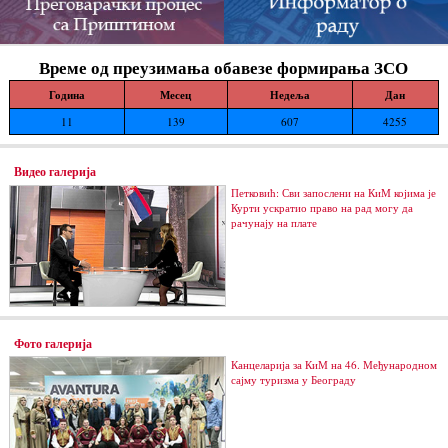
Време од преузимања обавезе формирања ЗСО
Година
Месец
Недеља
Дан
11
139
607
4255
Видео галерија
Петковић: Сви запослени на КиМ којима је
Курти ускратио право на рад могу да
рачунају на плате
Фото галерија
Канцеларија за КиМ на 46. Међународном
сајму туризма у Београду