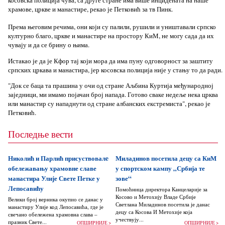
храмове, цркве и манастире, рекао је Петковић за тв Пинк.
Према његовим речима, они који су палили, рушили и уништавали српско
културно благо, цркве и манастире на простору КиМ, не могу сада да их
чувају и да се брину о њима.
Истакао је да је Кфор тај који мора да има пуну одговорност за заштиту
српских цркава и манастира, јер косовска полиција није у стању то да ради.
"Док се баца та прашина у очи од стране Аљбина Куртија међународној
заједници, ми имамо појачан број напада. Готово сваке недеље нека црква
или манастир су нападнути од стране албанских екстремиста", рекао је
Петковић.
Последње вести
Николић и Парлић присуствовалe
Миладинов посетила децу са КиМ
обележавању храмовне славе
у спортском кампу „Србија те
манастира Улије Свете Петке у
зове“
Лепосавићу
Помоћница директора Канцеларије за
Косово и Метохију Владе Србије
Велики број верника окупио се данас у
Светлана Миладинов посетила је данас
манастиру Улије код Лепосавића, где је
децу са Косова И Метохије која
свечано обележена храмовна слава –
учествују...
празник Свете...
ОПШИРНИЈЕ >
ОПШИРНИЈЕ >