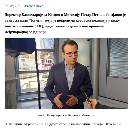
27. мај 2021. Извор: Танјуг
Директор Канцеларије за Косово и Метохију Петар Петковић изјавио је
данас да план "Култи", који је покренула косовска полиција у циљу
заштите имовине СПЦ, представља бацање у очи прашине
међународној заједници.
Фото: Канцеларија за Косово и Метохију
"Што више Курти пише, са друге стране имамо више напада. Што више
косовска полиција чува, са друге стране има више инцидената на наше