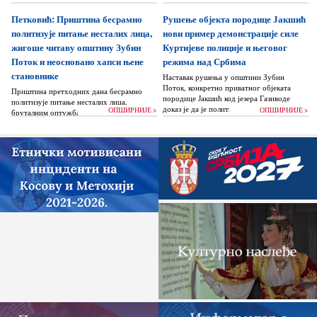
Петковић: Приштина бесрамно
Рушење објекта породице Јакшић
политизује питање несталих лица,
нови пример демонстрације силе
жигоше читаву општину Зубин
Куртијеве полиције и његовог
Поток и неосновано хапси њене
режима над Србима
становнике
Наставак рушења у општини Зубин
Поток, конкретно приватног објеката
Приштина претходних дана бесрамно
породице Јакшић код језера Газиводе
политизује питање несталих лица,
доказ је да је политика Аљбина Куртија...
ОПШИРНИЈЕ >
ОПШИРНИЈЕ >
бруталним оптужбама на рачун Београда
док читаву једну општину Зубин Поток
жигоше...