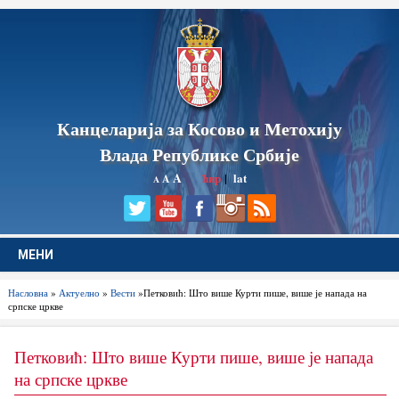
Канцеларија за Косово и Метохију
Влада Републике Србије
A
ћир
|
lat
A
A
МЕНИ
Насловна
»
Актуелно
»
Вести
»Петковић: Што више Курти пише, више је напада на
српске цркве
Петковић: Што више Курти пише, више је напада
на српске цркве