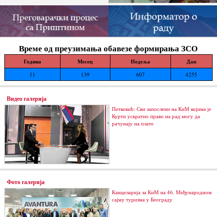
Време од преузимања обавезе формирања ЗСО
Година
Месец
Недеља
Дан
11
139
607
4255
Видео галерија
Петковић: Сви запослени на КиМ којима је
Курти ускратио право на рад могу да
рачунају на плате
Фото галерија
Канцеларија за КиМ на 46. Међународном
сајму туризма у Београду