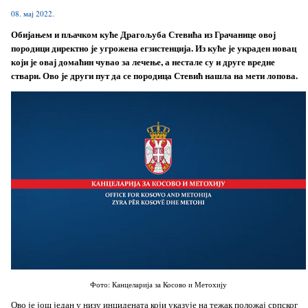
08. мај 2022.
Обијањем и пљачком куће Драгољуба Стевића из Грачанице овој
породици директно је угрожена егзистенција. Из куће је украден новац
који је овај домаћин чувао за лечење, а нестале су и друге вредне
ствари. Ово је други пут да се породица Стевић нашла на мети лопова.
Фото: Канцеларија за Косово и Метохију
Ово је још један у низу инцидената који указује на тежак положај српског