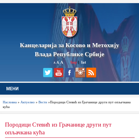
Канцеларија за Косово и Метохију
Влада Републике Србије
A
ћир
|
lat
A
A
МЕНИ
Насловна
»
Актуелно
»
Вести
»Породици Стевић из Грачанице други пут опљачкана
кућа
Породици Стевић из Грачанице други пут
опљачкана кућа