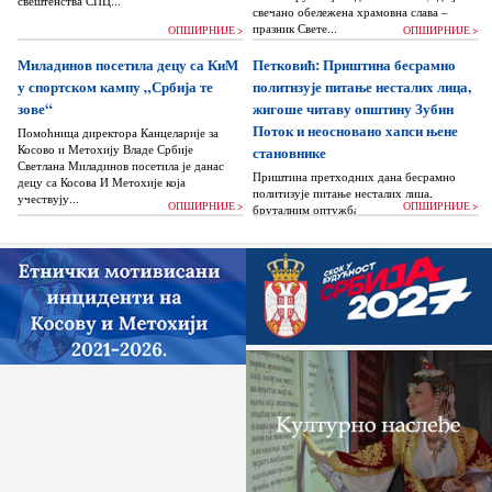
свештенства СПЦ...
свечано обележена храмовна слава –
празник Свете...
ОПШИРНИЈЕ >
ОПШИРНИЈЕ >
Миладинов посетила децу са КиМ
Петковић: Приштина бесрамно
у спортском кампу „Србија те
политизује питање несталих лица,
зове“
жигоше читаву општину Зубин
Поток и неосновано хапси њене
Помоћница директора Канцеларије за
Косово и Метохију Владе Србије
становнике
Светлана Миладинов посетила је данас
Приштина претходних дана бесрамно
децу са Косова И Метохије која
политизује питање несталих лица,
учествују...
ОПШИРНИЈЕ >
ОПШИРНИЈЕ >
бруталним оптужбама на рачун Београда
док читаву једну општину Зубин Поток
жигоше...