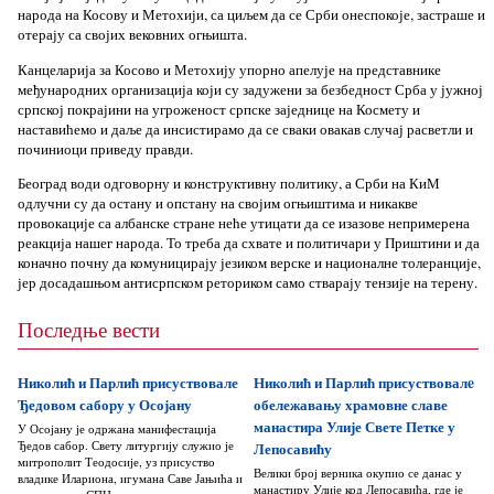
народа на Косову и Метохији, са циљем да се Срби онеспокоје, застраше и
отерају са својих вековних огњишта.
Канцеларија за Косово и Метохију упорно апелује на представнике
међународних организација који су задужени за безбедност Срба у јужној
српској покрајини на угроженост српске заједнице на Космету и
наставићемо и даље да инсистирамо да се сваки овакав случај расветли и
починиоци приведу правди.
Београд води одговорну и конструктивну политику, а Срби на КиМ
одлучни су да остану и опстану на својим огњиштима и никакве
провокације са албанске стране неће утицати да се изазове непримерена
реакција нашег народа. То треба да схвате и политичари у Приштини и да
коначно почну да комуницирају језиком верске и националне толеранције,
јер досадашњом антисрпском реториком само стварају тензије на терену.
Последње вести
Николић и Парлић присуствовале
Николић и Парлић присуствовалe
Ђедовом сабору у Осојану
обележавању храмовне славе
манастира Улије Свете Петке у
У Осојану је одржана манифестација
Ђедов сабор. Свету литургију служио је
Лепосавићу
митрополит Теодосије, уз присуство
Велики број верника окупио се данас у
владике Илариона, игумана Саве Јањића и
манастиру Улије код Лепосавића, где је