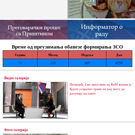
Време од преузимања обавезе формирања ЗСО
Година
Месец
Недеља
Дан
11
139
607
4255
Видео галерија
Петковић: Сви запослени на КиМ којима је
Курти ускратио право на рад могу да
рачунају на плате
Фото галерија