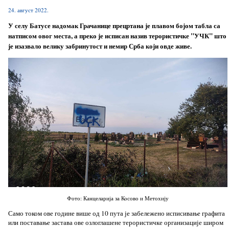
24. август 2022.
У селу Батусе надомак Грачанице прецртана је плавом бојом табла са
натписом овог места, а преко је исписан назив терористичке "УЧК" што
је изазвало велику забринутост и немир Срба који овде живе.
Фото: Канцеларија за Косово и Метохију
Само током ове године више од 10 пута је забележено исписивање графита
или поставање застава ове озлоглашене терористичке организације широм