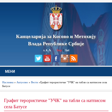
Канцеларија за Косово и Метохију
Влада Републике Србије
A
ћир
|
lat
A
A
МЕНИ
Насловна
»
Актуелно
»
Вести
»Графит терористичке "УЧК" на табли са натписом села
Батусе
Графит терористичке "УЧК" на табли са натписом
села Батусе