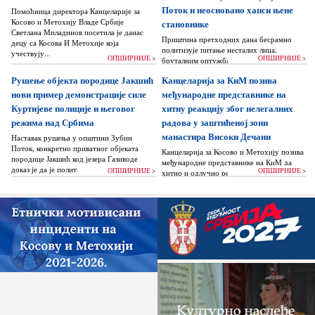
Поток и неосновано хапси њене
Помоћница директора Канцеларије за
Косово и Метохију Владе Србије
становнике
Светлана Миладинов посетила је данас
Приштина претходних дана бесрамно
децу са Косова И Метохије која
политизује питање несталих лица,
учествују...
ОПШИРНИЈЕ >
ОПШИРНИЈЕ >
бруталним оптужбама на рачун Београда
док читаву једну општину Зубин Поток
Рушење објекта породице Јакшић
Канцеларија за КиМ позива
жигоше...
нови пример демонстрације силе
међународне представнике на
Куртијеве полиције и његовог
хитну реакцију због нелегалних
режима над Србима
радова у заштићеној зони
манастира Високи Дечани
Наставак рушења у општини Зубин
Поток, конкретно приватног објеката
Канцеларија за Косово и Метохију позива
породице Јакшић код језера Газиводе
међународне представнике на КиМ да
доказ је да је политика Аљбина Куртија...
ОПШИРНИЈЕ >
ОПШИРНИЈЕ >
хитно и одлучно реагују и да без
одлагања зауставе поновно отпочињање
нелегалних грађевинских...