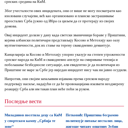
српских средина на КиМ.
Због учесталости ових инцидената, они се више не могу посматрати као
изоловани случајеви, већ као организовано и планско застрашивање
преосталих Срба јужно од Ибра са циљем да се протерају из својих
домова.
Овај инцидент долази у дану када светски званичници бораве у Приштини,
којима албански политичари представљају Косово и Метохију као оазу
мултиетничности, док их стање на терену свакодневно демантује.
Канцеларија за Косово и Метохију упорно указује на степен угрожености
српског народа на КиМ и свакодневно апелује на смиривање тензија и
побољшање безбедносне ситуације, али евидентно је да политичари из
Приштине не маре за Србе јер ниједан инцидент нису чак ни јавно осудили.
Напротив, они својим запаљивим изјавама према српском народу
подгревају насиље, надајући се да ће провокацијама изазвати неодмерену
реакцију Срба али им такав план неће поћи за руком.
Последње вести
Миладинов посетила децу са КиМ
Петковић: Приштина бесрамно
у спортском кампу „Србија те
политизује питање несталих лица,
зове“
жигоше читаву општину Зубин