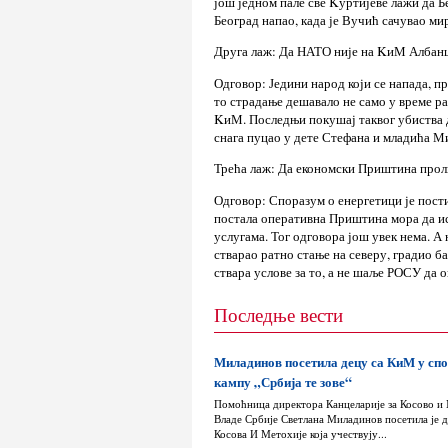
још једном пале све Kуртијеве лажи да 
Београд напао, када је Вучић сачувао мир
Друга лаж: Да НАТО није на KиМ Албан
Одговор: Једини народ који се напада, 
то страдање дешавало не само у време ра
KиМ. Последњи покушај таквог убиства д
снага пуцао у дете Стефана и младића М
Трећа лаж: Да економски Приштина проли
Одговор: Споразум о енергетици је пост
постала оперативна Приштина мора да ис
услугама. Тог одговора још увек нема. А н
стварао ратно стање на северу, градио б
ствара услове за то, а не шаље РОСУ да 
Последње вести
Миладинов посетила децу са КиМ у сп
кампу „Србија те зове“
Помоћница директора Канцеларије за Косово и
Владе Србије Светлана Миладинов посетила је д
Косова И Метохије која учествују...