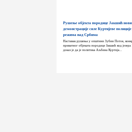
Рушење објекта породице Јакшић нови
демонстрације силе Куртијеве полиције
режима над Србима
Наставак рушења у општини Зубин Поток, конк
приватног објеката породице Јакшић код језера
доказ је да је политика Аљбина Куртија...