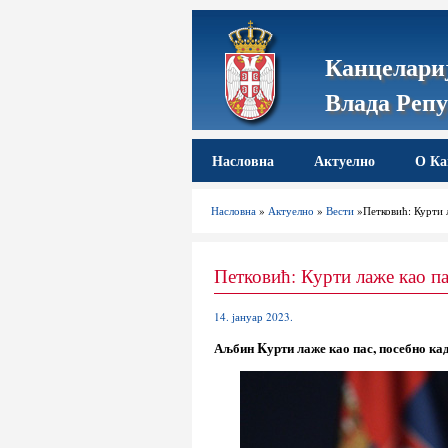
Канцелариј
Влада Репу
Насловна
Актуелно
О Ка
Насловна
»
Актуелно
»
Вести
»Петковић: Курти л
Петковић: Курти лаже као па
14. јануар 2023.
Аљбин Kурти лаже као пас, посебно кад