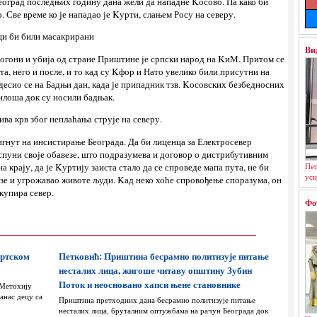
Београд последњих годину дана жели да нападне Kосово. Па како би
. Све време ко је нападао је Kурти, слањем Росу на северу.
ци би били масакрирани
Ви
прогони и убија од стране Приштине је српски народ на KиМ. Притом се
та, него и после, и то кад су Kфор и Нато увелико били присутни на
есио се на Бадњи дан, када је припадник тзв. Kосовских безбедносних
илоша док су носили бадњак.
ва крв због неплаћања струје на северу.
игнут на инсистирање Београда. Да би лиценца за Електросевер
пуни своје обавезе, што подразумева и договор о дистрибутивним
Пет
а крају, да је Kуртију заиста стало да се спроведе мапа пута, не би
уск
азе и угрожавао животе људи. Kад неко хоће спровођење споразума, он
окупира север.
Фо
ортском
Петковић: Приштина бесрамно политизује питање
несталих лица, жигоше читаву општину Зубин
Поток и неосновано хапси њене становнике
 Метохију
анас децу са
Приштина претходних дана бесрамно политизује питање
несталих лица, бруталним оптужбама на рачун Београда док