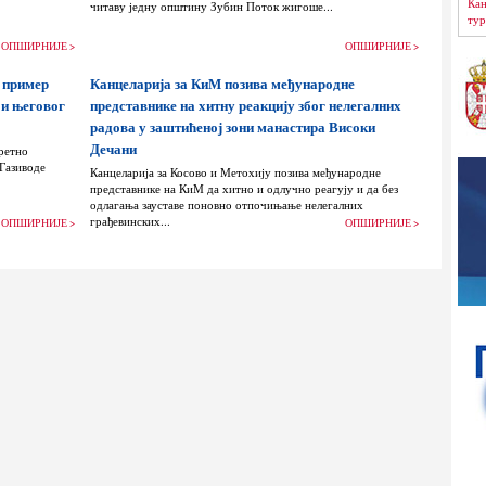
Кан
читаву једну општину Зубин Поток жигоше...
тур
ОПШИРНИЈЕ >
ОПШИРНИЈЕ >
 пример
Канцеларија за КиМ позива међународне
 и његовог
представнике на хитну реакцију због нелегалних
радова у заштићеној зони манастира Високи
Дечани
ретно
 Газиводе
Канцеларија за Косово и Метохију позива међународне
представнике на КиМ да хитно и одлучно реагују и да без
одлагања зауставе поновно отпочињање нелегалних
грађевинских...
ОПШИРНИЈЕ >
ОПШИРНИЈЕ >