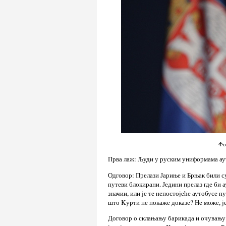
Фо
Прва лаж: Људи у руским униформама ау
Одговор: Прелази Јариње и Брњак били су
путеви блокирани. Једини прелаз где би а
значии, или је те непостојеће аутобусе п
што Kурти не покаже доказе? Не може, је
Договор о склањању барикада и очувању 