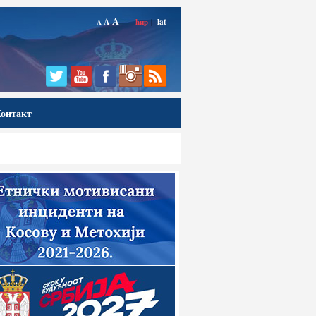
A
A
ћир
|
lat
A
онтакт