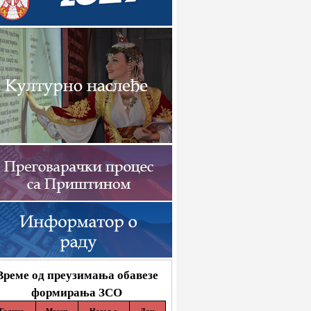
Време од преузимања обавезе
формирања ЗСО
Година
Месец
Недеља
Дан