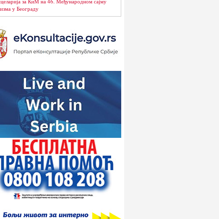
целарија за КиМ на 46. Међународном сајму
изма у Београду