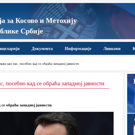
а за Косово и Метохију
блике Србије
нцеларији
Документа
Информације
Линкови
К
аже као пас, посебно кад се обраћа западној јавности
с, посебно кад се обраћа западној јавности
 се обраћа западној јавности.