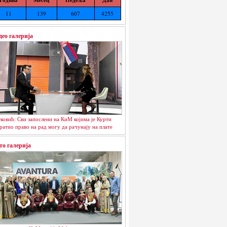
11
139
607
4255
део галерија
ковић: Сви запослени на КиМ којима је Курти
ратио право на рад могу да рачунају на плате
то галерија