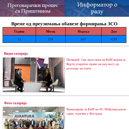
Време од преузимања обавезе формирања ЗСО
Година
Месец
Недеља
Дан
11
139
607
4255
Видео галерија
Петковић: Сви запослени на КиМ којима је
Курти ускратио право на рад могу да
рачунају на плате
Фото галерија
Канцеларија за КиМ на 46. Међународном
сајму туризма у Београду