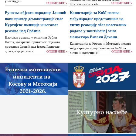
учествују...
ОПШИРНИЈЕ >
ОПШИРНИЈЕ >
бруталним оптужбама на рачун Београда
док читаву једну општину Зубин Поток
Рушење објекта породице Јакшић
Канцеларија за КиМ позива
жигоше...
нови пример демонстрације силе
међународне представнике на
Куртијеве полиције и његовог
хитну реакцију због нелегалних
режима над Србима
радова у заштићеној зони
манастира Високи Дечани
Наставак рушења у општини Зубин
Поток, конкретно приватног објеката
Канцеларија за Косово и Метохију позива
породице Јакшић код језера Газиводе
међународне представнике на КиМ да
доказ је да је политика Аљбина Куртија...
ОПШИРНИЈЕ >
ОПШИРНИЈЕ >
хитно и одлучно реагују и да без
одлагања зауставе поновно отпочињање
нелегалних грађевинских...