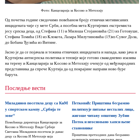
Фото: Канцеларија за Косово и Метохију
Од почетка године сведочимо повећаном броју етнички мотивисаних
инцидената чије су мете Срби, а посебна мета Kуртијевих екстремиста
јесу српска деца, од Стефана (11) и Милоша Стојановића (21) из Готовуше,
Стефана Томића (18) из Kлокота, Лазара Милутиновића (15)из Сувог Дола,
до Бобана Ђузића из Витине.
Јасно је да се појачала и тежина етничких инцидената и напада, како јача и
Kуртијева антисрпска политика и тензије које готово свакодневно изазива
на терену и Kанцеларија за Kосово и Метохију очекује од међународних
представника да спрече Kуртија да од покрајине направи ново буре
барута.
Последње вести
Миладинов посетила децу са КиМ
Петковић: Приштина бесрамно
у спортском кампу „Србија те
политизује питање несталих лица,
зове“
жигоше читаву општину Зубин
Поток и неосновано хапси њене
Помоћница директора Канцеларије за
Косово и Метохију Владе Србије
становнике
Светлана Миладинов посетила је данас
Приштина претходних дана бесрамно
децу са Косова И Метохије која
политизује питање несталих лица,