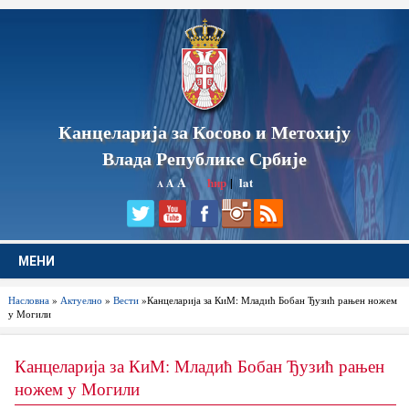
Канцеларија за Косово и Метохију
Влада Републике Србије
A
ћир
|
lat
A
A
МЕНИ
Насловна
»
Актуелно
»
Вести
»Канцеларија за КиМ: Младић Бобан Ђузић рањен ножем
у Могили
Канцеларија за КиМ: Младић Бобан Ђузић рањен
ножем у Могили