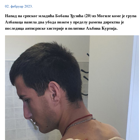
02. фебруар 2023.
Напад на српског младића Бобана Ђузића (20) из Могиле коме је група
Албанаца нанела два убода ножем у пределу рамена директна је
последица антисрпске хистерије и политике Аљбина Kуртија.