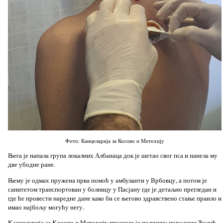
Фото: Канцеларија за Косово и Метохију
Њега је напала група локалних Албанаца док је шетао свог пса и нанела му
две убодне ране.
Њему је одмах пружена прва помоћ у амбуланти у Врбовцу, а потом је
санитетом транспортован у болницу у Пасјану где је детаљно прегледан и
где ће провести наредне дане како би се његово здравствено стање праило и
имао најбољу могућу негу.
Kанцеларија за Kосово и Метохију пружила је подршку породици Ђузић,