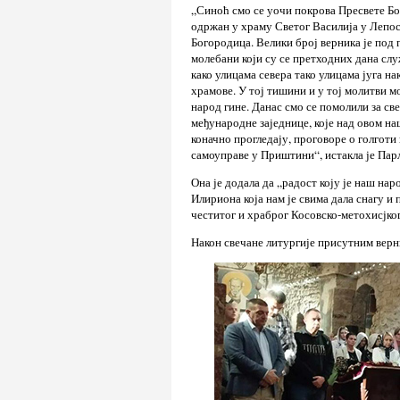
„Синоћ смо се уочи покрова Пресвете Бог
одржан у храму Светог Василија у Лепоса
Богородица. Велики број верника је под
молебани који су се претходних дана слу
како улицама севера тако улицама југа 
храмове. У тој тишини и у тој молитви м
народ гине. Данас смо се помолили за све 
међународне заједнице, које над овом на
коначно прогледају, проговоре о голгот
самоуправе у Приштини“, истакла је Пар
Она је додала да „радост коју је наш на
Илириона која нам је свима дала снагу и
честитог и храброг Косовско-метохисјког
Након свечане литургије присутним вер