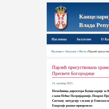
Канцелариј
Влада Репу
Насловна
Актуелно
О Ка
Насловна
»
Актуелно
»
Вести
»Парлић присуство
Парлић присуствовала храмо
Пресвете Богородице
14. октобар 2023.
Помоћница директора Канцеларије за 
слави Пећке Патријаршије, Покров Пре
Свечану литургију служио је Епископ 
Епархије рашко-призренске.