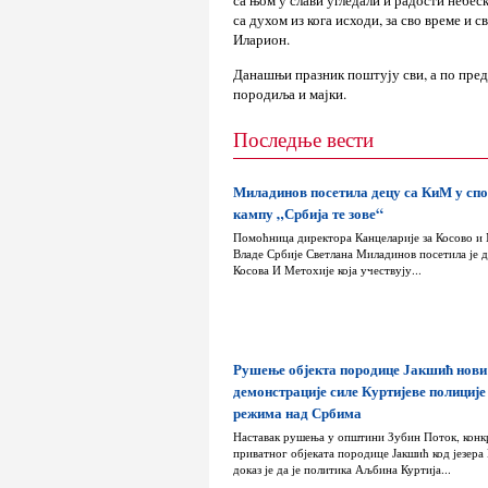
са њом у слави угледали и радости небес
са духом из кога исходи, за сво време и 
Иларион.
Данашњи празник поштују сви, а по пред
породиља и мајки.
Последње вести
Миладинов посетила децу са КиМ у сп
кампу „Србија те зове“
Помоћница директора Канцеларије за Косово и
Владе Србије Светлана Миладинов посетила је д
Косова И Метохије која учествују...
Рушење објекта породице Јакшић нови
демонстрације силе Куртијеве полиције
режима над Србима
Наставак рушења у општини Зубин Поток, конк
приватног објеката породице Јакшић код језера
доказ је да је политика Аљбина Куртија...