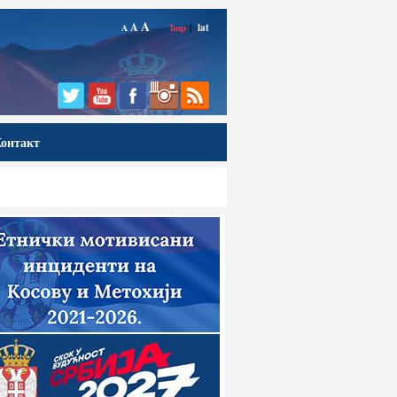
A
A
ћир
|
lat
A
онтакт