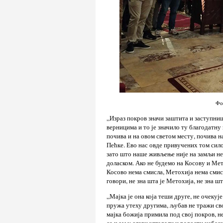
Фо
„Израз покров значи заштита и заступниш
верницима и то је значило ту благодатну 
почива и на овом светом месту, почива на
Пећке. Ево нас овде привучених том силом
зато што наше живљење није на замљи не
доласком. Ако не будемо на Косову и Мето
Косово нема смисла, Метохија нема смисла
говори, не зна шта је Метохија, не зна шт
„Мајка је она која теши друге, не очекује
пружа утеху другима, љубав не тражи сво
мајка божија примила под свој покров, н