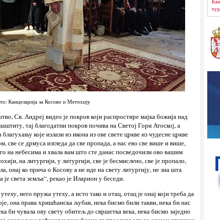
Кан
тур
то: Канцеларија за Косово и Метохију
тво, Св. Андреј видео је покров који распростире мајка божија над
заштиту, тај благодатни покров почива на Светој Гори Атоској, а
 благухању које излази из икона из ове свете цркве из чудесне цркве
, све се дрмуса изгледа да све пропада, а нас ево све више и више,
го на небесима и хвала вам што сте данас посведочили ово вашим
хији, на литургији, у литургији, све је бесмислено, све је пропало,
, онај ко прича о Косову а не иде на свету литургију, не зна шта
а је света земља“, рекао је Иларион у беседи.
 утеху, него пружа утеху, а исто тако и отац, отац је онај који треба да
је, она права хришћанска љубав, нека бисмо били такви, нека би нас
ека би чувала ову свету обитељ до свршетка века, нека бисмо заједно