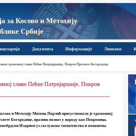
а за Косово и Метохију
блике Србије
нцеларији
Документа
Информације
Линкови
К
вала храмовној слави Пећке Патријаршије, Покров Пресвете Богородице
вној слави Пећке Патријаршије, Покров
Косово и Метохију Милена Парлић присуствовала је храмовној
свете Богородице, празник познат у народу као Покровица.
новобрдски Иларион уз саслужење свештенства и монаштва