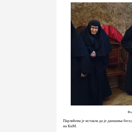
Фо
Парлићева је истакла да је данашња бесе
на КиМ.