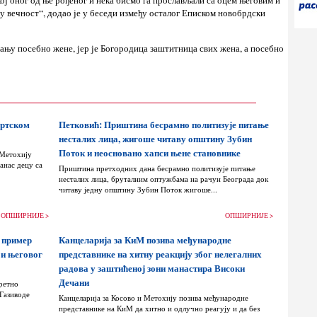
кој оног од ње рођеног и нека бисмо га прослављали са оцем његовим и
сву вечност“, додао је у беседи између осталог Еписком новобрдски
ању посебно жене, јер је Богородица заштитница свих жена, а посебно
ортском
Петковић: Приштина бесрамно политизује питање
несталих лица, жигоше читаву општину Зубин
Поток и неосновано хапси њене становнике
 Метохију
анас децу са
Приштина претходних дана бесрамно политизује питање
несталих лица, бруталним оптужбама на рачун Београда док
читаву једну општину Зубин Поток жигоше...
ОПШИРНИЈЕ >
ОПШИРНИЈЕ >
 пример
Канцеларија за КиМ позива међународне
 и његовог
представнике на хитну реакцију због нелегалних
радова у заштићеној зони манастира Високи
Дечани
ретно
 Газиводе
Канцеларија за Косово и Метохију позива међународне
представнике на КиМ да хитно и одлучно реагују и да без