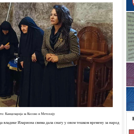
то: Канцеларија за Косово и Метохију
да владике Илариона свима дала снагу у овом тешком времену за народ