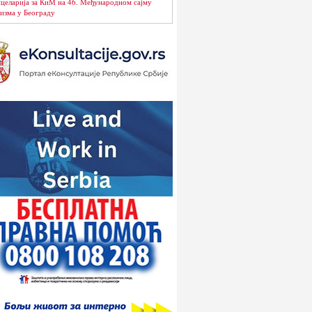
целарија за КиМ на 46. Међународном сајму
изма у Београду