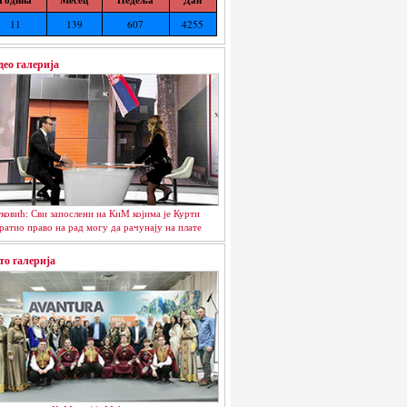
11
139
607
4255
део галерија
ковић: Сви запослени на КиМ којима је Курти
ратио право на рад могу да рачунају на плате
то галерија