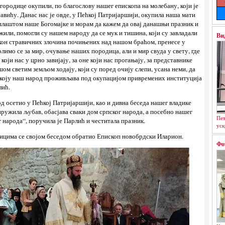
ородице окупили, по благослову нашег епископа на молебану, који је
вићу. Данас нас је овде, у Пећкој Патријаршији, окупила наша мати
 плаштом наше Богомајке и морам да кажем да овај данашњи празник и
жили, помогли су нашем народу да се мук и тишина, који су завладали
Ви
након стравичних злочина почињених над нашом браћом, пренесе у
олимо се за мир, очување наших породица, али и мир свуда у свету, где
који нас у црно завијају, за оне који нас прогањају, за представнике
шом светим земљом ходају, који су поред очију слепи, усана неми, да
и коју наш народ проживљава под окупацијом привремених институција
лић.
род осетио у Пећкој Патријаршији, као и дивна беседа нашег владике
 пружила љубав, обасјава сваки дом српског народа, а посебно нашег
Пет
 народа“, поручила је Парлић и честитала празник.
уск
ницима се својом беседом обратио Епископ новобрдски Иларион.
Фо