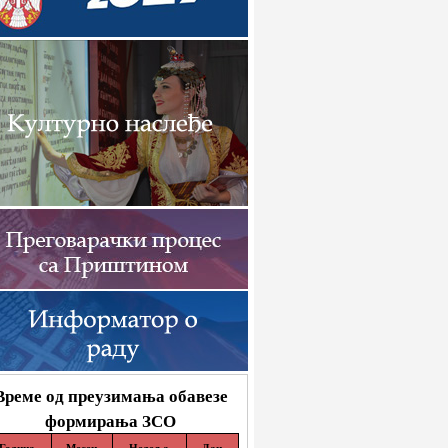
Време од преузимања обавезе
формирања ЗСО
Година
Месец
Недеља
Дан