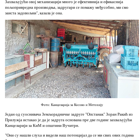
Захваљујући овој механизацији много је ефективнија и ефикаснија
пољопривредна производња, задругари се помажу међусобно, ми смо
заиста задовољни", казала је она.
Фото: Канцеларија за Косово и Метохију
Један од суоснивача Земљорадничке задруге "Опстанак" Зоран Ракић из
Прилужја истакао је да је задруга основана пре две године захваљујући
Канцеларији за КиМ и општини Вучитрн.
"Они су нашли слуха и видели наш потенцијал да се ми свих ових година