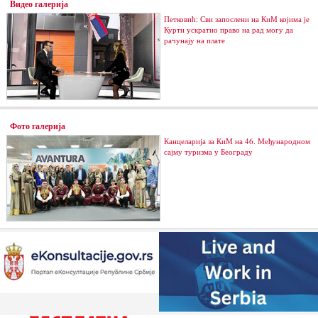
Видео галерија
Петковић: Сви запослени на КиМ којима је
Курти ускратио право на рад могу да
рачунају на плате
Фото галерија
Канцеларија за КиМ на 46. Међународном
сајму туризма у Београду