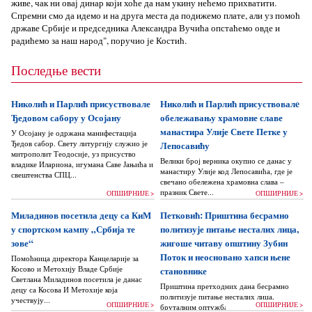
живе, чак ни овај динар који хоће да нам укину нећемо прихватити.
Спремни смо да идемо и на друга места да подижемо плате, али уз помоћ
државе Србије и председника Александра Вучића опстаћемо овде и
радићемо за наш народ", поручио је Костић.
Последње вести
Николић и Парлић присуствовале
Николић и Парлић присуствовалe
Ђедовом сабору у Осојану
обележавању храмовне славе
манастира Улије Свете Петке у
У Осојану је одржана манифестација
Ђедов сабор. Свету литургију служио је
Лепосавићу
митрополит Теодосије, уз присуство
Велики број верника окупио се данас у
владике Илариона, игумана Саве Јањића и
манастиру Улије код Лепосавића, где је
свештенства СПЦ...
свечано обележена храмовна слава –
празник Свете...
ОПШИРНИЈЕ >
ОПШИРНИЈЕ >
Миладинов посетила децу са КиМ
Петковић: Приштина бесрамно
у спортском кампу „Србија те
политизује питање несталих лица,
зове“
жигоше читаву општину Зубин
Поток и неосновано хапси њене
Помоћница директора Канцеларије за
Косово и Метохију Владе Србије
становнике
Светлана Миладинов посетила је данас
Приштина претходних дана бесрамно
децу са Косова И Метохије која
политизује питање несталих лица,
учествују...
ОПШИРНИЈЕ >
ОПШИРНИЈЕ >
бруталним оптужбама на рачун Београда