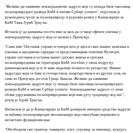
"Желимо да оживимо земљорадничке задруге које су некада биле окосница
пољопривредног развоја КиМ и читаве Србије уопште", поручила је
руководиоц групе за пољопривреду и рурални развој у Канцеларији за
КиМ Тања Јурић Тркуља.
Истакла је да данашња посета има за циљ да се виде ефекти улагања у
земљорадничку задругу која се налази у Прилужју.
"Само име 'Опстанак' управо и говори шта је циљ и свих наших залагања и
улагања и заједничке сарадње са представницима општине Вучитрн,
управо опстанак и останак нашег српског живља и српских
пољопривредника на територији КиМ, посебно у овом подручју
равничарском које је и те како надалеко познато по ратарству. Имамо
задругаре који се баве и сточарством, повртарством и из других села, не
само из Прилужја, из села Граце, Бањска. Желимо да оживимо
земљорадничке задруге које су некада биле окосница пољопривредног
развоја КиМ и читаве Србије уопште. Земљорадничке задруге су неки
облик удруживања пољопривредника који има дугу традицију код нас",
рекла је Јурић Тркуља.
Нагласила је да је Канцеларија за КиМ донирала значајна средства задрузи
за набавку пољопривредне механизације која омогућава нормално и
несметано функционисање.
"Обезбедили смо трактор, тањирачу, плуг, сејалицу за пшеницу, кукуруз.