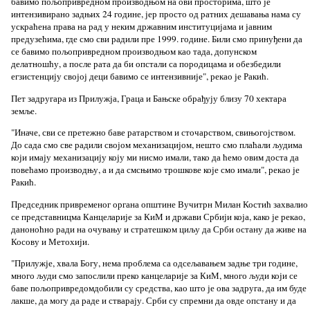
бавимо пољопривредном производњом на ови просторима, што је
интензивирано задњих 24 године, јер просто од ратних дешавања нама су
ускраћена права на рад у неким државним институцијама и јавним
предузећима, где смо сви радили пре 1999. године. Били смо принуђени да
се бавимо пољопривредном производњом као тада, допунском
делатношћу, а после рата да би опстали са породицама и обезбедили
егзистенцију својој деци бавимо се интензивније", рекао је Ракић.
Пет задругара из Прилужја, Граца и Бањске обрађују близу 70 хектара
земље.
"Иначе, сви се претежно баве ратарством и сточарством, свињогојством.
До сада смо све радили својом механизацијом, нешто смо плаћали људима
који имају механизацију коју ми нисмо имали, тако да ћемо овим доста да
повећамо производњу, а и да смсњимо трошкове које смо имали", рекао је
Ракић.
Председник привременог органа општине Вучитрн Милан Костић захвалио
се представницма Канцеларије за КиМ и држави Србији која, како је рекао,
даноноћно ради на очувању и стратешком циљу да Срби остану да живе на
Косову и Метохији.
"Прилужје, хвала Богу, нема проблема са одсељавањем задње три године,
много људи смо запослили преко канцеларије за КиМ, много људи који се
баве пољопривредомдобили су средства, као што је ова задруга, да им буде
лакше, да могу да раде и стварају. Срби су спремни да овде опстану и да