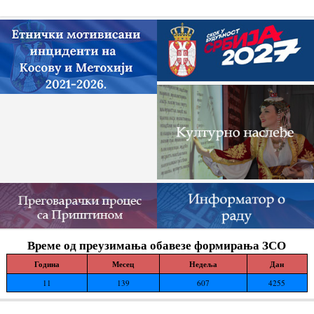
док читаву једну општину Зубин Поток
жигоше...
Време од преузимања обавезе формирања ЗСО
Година
Месец
Недеља
Дан
11
139
607
4255