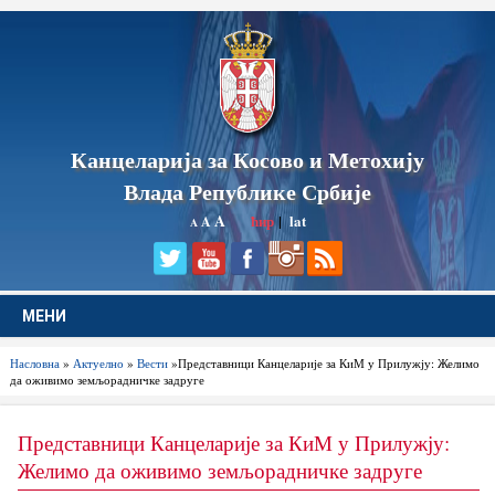
Канцеларија за Косово и Метохију
Влада Републике Србије
A
ћир
|
lat
A
A
МЕНИ
Насловна
»
Актуелно
»
Вести
»Представници Канцеларије за КиМ у Прилужју: Желимо
да оживимо земљорадничке задруге
Представници Канцеларије за КиМ у Прилужју:
Желимо да оживимо земљорадничке задруге