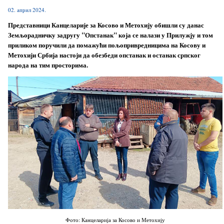
02. април 2024.
Представници Канцеларије за Косово и Метохију обишли су данас
Земљорадничку задругу "Опстанак" која се налази у Прилужју и том
приликом поручили да помажући пољопривредницима на Косову и
Метохији Србија настоји да обезбеди опстанак и останак српског
народа на тим просторима.
Фото: Канцеларија за Косово и Метохију