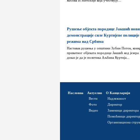
Косова И Метохије која учествују...
Рушење објекта породице Јакшић нови
демонстрације силе Куртијеве полиције
режима над Србима
Наставак рушења у општини Зубин Поток, конк
приватног објеката породице Јакшић код језера
доказ је да је политика Аљбина Куртија...
Насловна
Актуелно
О Канцеларији
Вести
Надлежност
Фото
Директор
Видео
Заменици директора
Помоћници директо
Организациона стру