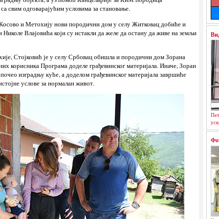
 са свим одговарајућим условима за становање.
 Косово и Метохију нови породични дом у селу Житковац добиће и
 Николе Влајовића који су истакли да желе да остану да живе на земљи
Ви
хије, Стојковић је у селу Србовац обишла и породични дом Зорана
них корисника Програма доделе грађевинског материјала. Иначе, Зоран
почео изградњу куће, а доделом грађевинског материјала завршиће
стојне услове за нормалан живот.
Пет
уск
Фо