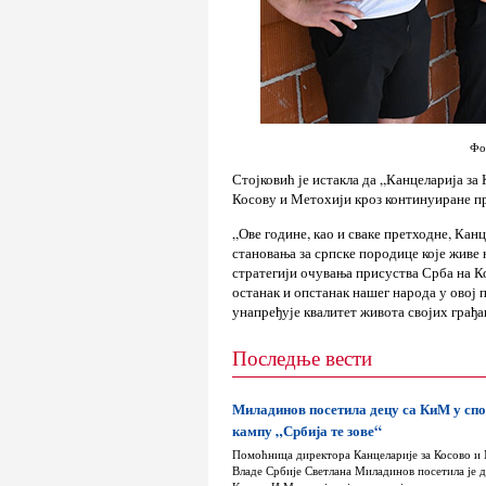
Фо
Стојковић је истакла да „Канцеларија за
Косову и Метохији кроз континуиране п
„Ове године, као и сваке претходне, Кан
становања за српске породице које живе
стратегији очувања присуства Срба на К
останак и опстанак нашег народа у овој 
унапређује квалитет живота својих грађа
Последње вести
Миладинов посетила децу са КиМ у сп
кампу „Србија те зове“
Помоћница директора Канцеларије за Косово и
Владе Србије Светлана Миладинов посетила је д