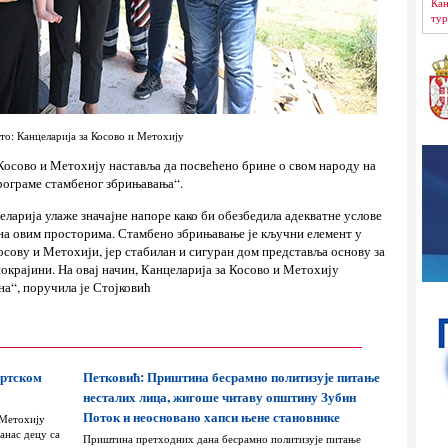
Кан
тур
то: Канцеларија за Косово и Метохију
 Косово и Метохију наставља да посвећено брине о свом народу на
рограме стамбеног збрињавања“.
целарија улаже значајне напоре како би обезбедила адекватне услове
 на овим просторима. Стамбено збрињавање је кључни елемент у
осову и Метохији, јер стабилан и сигуран дом представља основу за
покрајини. На овај начин, Канцеларија за Косово и Метохију
на“, поручила је Стојковић
ортском
Петковић: Приштина бесрамно политизује питање
несталих лица, жигоше читаву општину Зубин
Поток и неосновано хапси њене становнике
 Метохију
анас децу са
Приштина претходних дана бесрамно политизује питање