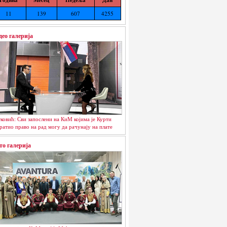
11
139
607
4255
део галерија
ковић: Сви запослени на КиМ којима је Курти
ратио право на рад могу да рачунају на плате
то галерија