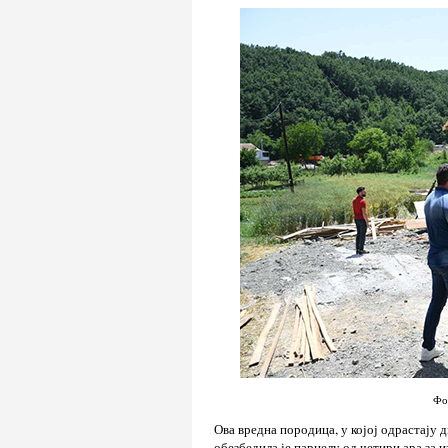
Фо
Ова вредна породица, у којој одрастају 
обезбедила је парцелу од четири ара за 