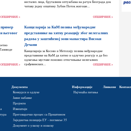
несталих лица, бруталним оптужбама на рачун Београда док
читаву једну општину Зубин Поток жигоше...
ОПШИРНИЈЕ >
ОПШИРНИЈЕ >
 пример
Канцеларија за КиМ позива међународне
 и његовог
представнике на хитну реакцију због нелегалних
радова у заштићеној зони манастира Високи
Дечани
ретно
 Газиводе
Канцеларија за Косово и Метохију позива међународне
представнике на КиМ да хитно и одлучно реагују и да без
одлагања зауставе поновно отпочињање нелегалних
грађевинских...
ОПШИРНИЈЕ >
ОПШИРНИЈЕ >
Документа
Информације
Линкови
Контак
Конкурси и одлуке
Најчешћа питања
Јавне набавке
Пројекти
ра
Извештаји
ктура
Преговарачки процес са Приштином
Заједничка позиција ЕУ - поглавље 35
Документ о уласку и изласку