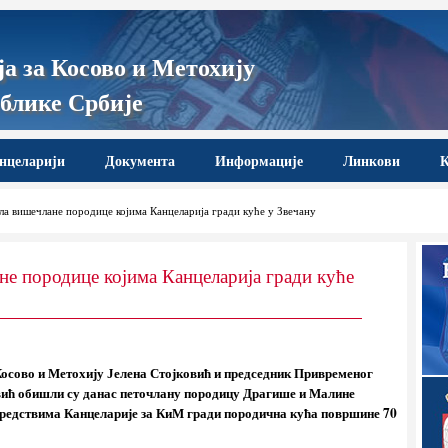
а за Косово и Метохију
блике Србије
нцеларији
Документа
Информације
Линкови
К
ла вишечлане породице којима Канцеларија гради куће у Звечану
не породице којима Канцеларија гради куће
осово и Метохију Јелена Стојковић и председник Привременог
вић обишли су данас петочлану породицу Драгише и Малине
 средствима Канцеларије за КиМ гради породична кућа површине 70