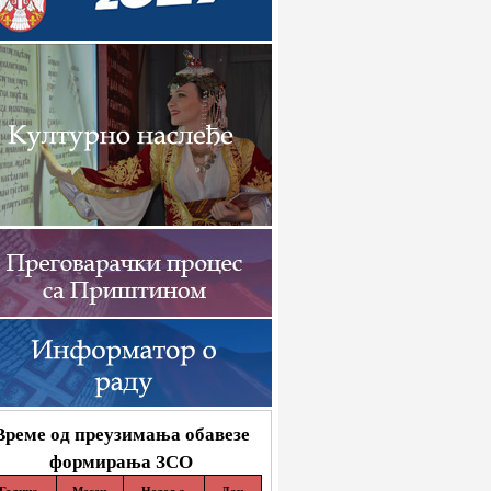
Време од преузимања обавезе
формирања ЗСО
Година
Месец
Недеља
Дан