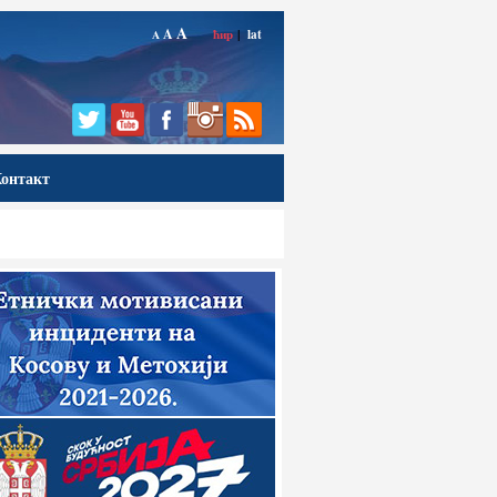
A
A
ћир
|
lat
A
онтакт