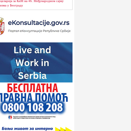
целарија за КиМ на 46. Међународном сајму
изма у Београду