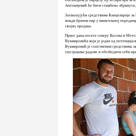
Антонијевић ће бити стамбено збринута,
Захваљујући средствима Канцеларије за
млади брачни пар у вишечланој породици
својих предака.
Првог дана посете северу Косова и Мето
Вукмировића који је један од потенцијал
Вукмировић је сопственим средствима за
унутрашње радове и обезбедити себи при