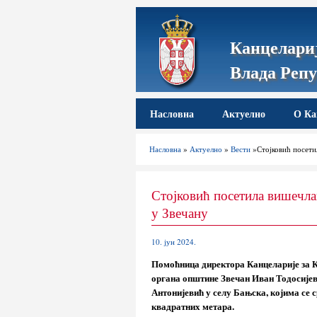
Канцелариј
Влада Репу
Насловна
Актуелно
О Ка
Насловна
»
Актуелно
»
Вести
»Стојковић посети
Стојковић посетила вишечла
у Звечану
10. јун 2024.
Помоћница директора Канцеларије за К
органа општине Звечан Иван Тодосије
Антонијевић у селу Бањска, којима се
квадратних метара.