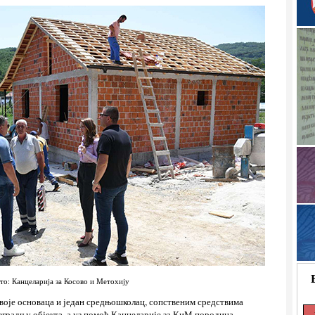
то: Канцеларија за Косово и Метохију
двоје основаца и један средњошколац, сопственим средствима
изградњу објекта, а уз помоћ Канцеларије за КиМ породица