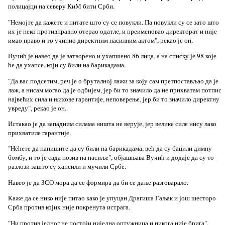
полицајци на северу КиМ бити Срби.
"Немојте да кажете и питате што су се повукли. Па повукли су се зато што
их је неко противправно отерао одатле, и преименовао директорат и није
имао право и то учинио директним насилним актом", рекао је он.
Вучић је навео да је затворено и ухапшено 86 лица, а на списку је 98 које
ће да ухапсе, који су били на барикадама.
"Да вас подсетим, реч је о бруталној лажи за коју сам претпостављао да је
лаж, а нисам могао да је одбијем, јер би то значило да не прихватам потпис
највећих сила и њихове гарантије, неповерење, јер би то значило директну
увреду", рекао је он.
Истакао је да западним силама ништа не верује, јер велике силе нису лако
прихватиле гарантије.
"Нећете да напишите да су били на барикадама, већ да су бацили димну
бомбу, и то је сада позив на насиље", објашњава Вучић и додаје да су то
разлози зашто су хапсили и мучили Србе.
Навео је да ЗСО мора да се формира да би се даље разговарало.
Каже да се нико није питао како је упуцан Драгиша Гаљак и још шесторо
Срба против којих није покренута истрага.
"Ни против једног не постоји ниједна оптужница и никога није брига",