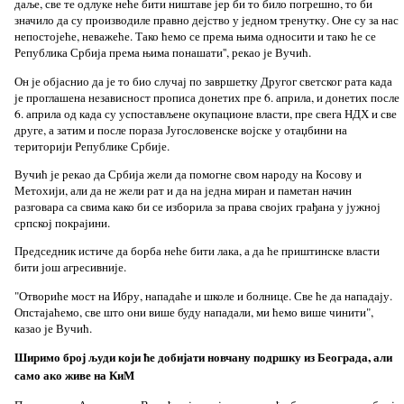
даље, све те одлуке неће бити ништаве јер би то било погрешно, то би
значило да су производиле правно дејство у једном тренутку. Оне су за нас
непостојеће, неважеће. Тако ћемо се према њима односити и тако ће се
Република Србија према њима понашати'', рекао је Вучић.
Он је објаснио да је то био случај по завршетку Другог светског рата када
је проглашена независност прописа донетих пре 6. априла, и донетих после
6. априла од када су успостављене окупационе власти, пре свега НДХ и све
друге, а затим и после пораза Југословенске војске у отаџбини на
територији Републике Србије.
Вучић је рекао да Србија жели да помогне свом народу на Косову и
Метохији, али да не жели рат и да на једна миран и паметан начин
разговара са свима како би се изборила за права својих грађана у јужној
српској покрајини.
Председник истиче да борба неће бити лака, а да ће приштинске власти
бити још агресивније.
"Отвориће мост на Ибру, нападаће и школе и болнице. Све ће да нападају.
Опстајаћемо, све што они више буду нападали, ми ћемо више чинити",
казао је Вучић.
Ширимо број људи који ће добијати новчану подршку из Београда, али
само ако живе на КиМ