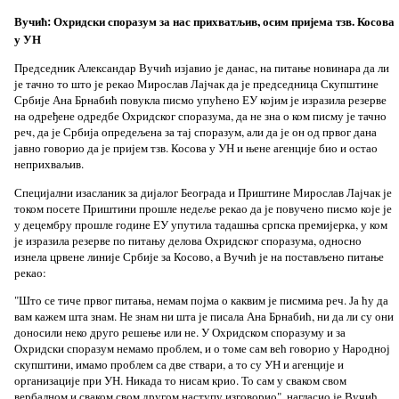
Вучић: Охридски споразум за нас прихватљив, осим пријема тзв. Косова
у УН
Председник Александар Вучић изјавио је данас, на питање новинара да ли
је тачно то што је рекао Мирослав Лајчак да је председница Скупштине
Србије Ана Брнабић повукла писмо упућено ЕУ којим је изразила резерве
на одређене одредбе Охридског споразума, да не зна о ком писму је тачно
реч, да је Србија опредељена за тај споразум, али да је он од првог дана
јавно говорио да је пријем тзв. Косова у УН и њене агенције био и остао
неприхваљив.
Специјални изасланик за дијалог Београда и Приштине Мирослав Лајчак је
током посете Приштини прошле недеље рекао да је повучено писмо које је
у децембру прошле године ЕУ упутила тадашња српска премијерка, у ком
је изразила резерве по питању делова Охридског споразума, односно
изнела црвене линије Србије за Косово, а Вучић је на постављено питање
рекао:
"Што се тиче првог питања, немам појма о каквим је писмима реч. Ја ћу да
вам кажем шта знам. Не знам ни шта је писала Ана Брнабић, ни да ли су они
доносили неко друго решење или не. У Охридском споразуму и за
Охридски споразум немамо проблем, и о томе сам већ говорио у Народној
скупштини, имамо проблем са две ствари, а то су УН и агенције и
организације при УН. Никада то нисам крио. То сам у сваком свом
вербалном и сваком свом другом наступу изговорио", нагласио је Вучић.