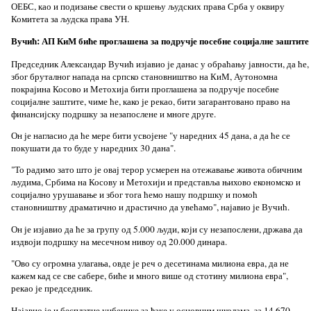
ОЕБС, као и подизање свести о кршењу људских права Срба у оквиру
Комитета за људска права УН.
Вучић: АП КиМ биће проглашена за подручје посебне социјалне заштите
Председник Александар Вучић изјавио је данас у обраћању јавности, да ће,
због бруталног напада на српско становништво на КиМ, Аутономна
покрајина Косово и Метохија бити проглашена за подручје посебне
социјалне заштите, чиме ће, како је рекао, бити загарантовано право на
финансијску подршку за незапослене и многе друге.
Он је нагласио да ће мере бити усвојене "у наредних 45 дана, а да ће се
покушати да то буде у наредних 30 дана".
"То радимо зато што је овај терор усмерен на отежавање живота обичним
људима, Србима на Косову и Метохији и представља њихово економско и
социјално урушавање и због тога ћемо нашу подршку и помоћ
становништву драматично и драстично да увећамо", најавио је Вучић.
Он је изјавио да ће за групу од 5.000 људи, који су незапослени, држава да
издвоји подршку на месечном нивоу од 20.000 динара.
"Ово су огромна улагања, овде је реч о десетинама милиона евра, да не
кажем кад се све сабере, биће и много више од стотину милиона евра",
рекао је председник.
Најавио је и бесплатне уџбенике за ђаке у основним школама, за 14.670