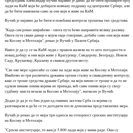
Председник Александар Вучић најавио је данас да ће бити проширен број
људи на КиМ који ће добијати новчану подршку од централне Србије, али
да ће бити намењена само за оне који и живе на КиМ.
Вучић је најавио да ће бити и повећана контрола трошења тих средстава.
"Када сам рекао ширићемо - овога пута ћемо направити велику разлику.
Овога пута сваки динар о којем овде говоримо, добиће само они који живе
на Косову и Метохији", рекао је Вучић у Палати Србија.
Навео је да су се на КиМ људи с правом жалили на то што погодности и
новац добију и они који живе у Крагујевцу, Смедереву, Београду, Новом
Саду, Крушевцу, Краљеву и сваком другом месту.
"Све ове мере односиће се само на људе који живе на Косову и Метохији.
Имаћемо из три различита државна органа сталну и свакодневну контролу,
како се троше средства државе Србије, на који начин се троше и да то не
одлази никако онима којима не припада, већ само онима који су своју
судбину заиста везали за Косово и Метохију", нагласио је Вучић.
Додао је да је то био један од главних захтева Срба са којима су
разговарали и да ће се то догодити после доношења представљених мера.
Вучић је рекао да се мера три односи на отпорност српских институција
на Косову и Метохији.
"Српске институције, то вам је 5.800 људи који у њима раде. Они су