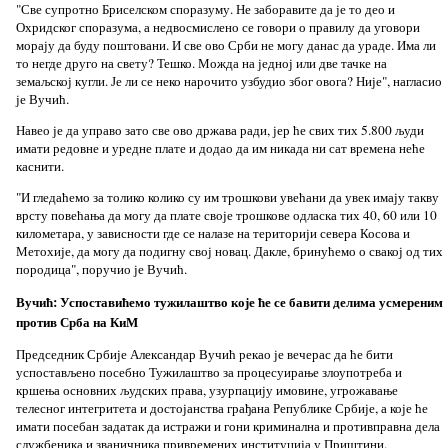
"Све супротно Бриселском споразуму. Не заборавите да је то део и
Охридског споразума, а недвосмислено се говори о правилу да уговори
морају да буду поштовани. И све ово Срби не могу данас да ураде. Има ли
то негде друго на свету? Тешко. Можда на једној или две тачке на
земаљској кугли. Је ли се неко нарочито узбудио због овога? Није", нагласио
је Вучић.
Навео је да управо зато све ово држава ради, јер ће свих тих 5.800 људи
имати редовне и уредне плате и додао да им никада ни сат времена неће
каснити.
"И гледаћемо за толико колико су им трошкови увећани да увек имају такву
врсту повећања да могу да плате своје трошкове одласка тих 40, 60 или 10
километара, у зависности где се налазе на територији севера Косова и
Метохије, да могу да подигну свој новац. Дакле, бринућемо о свакој од тих
породица", поручио је Вучић.
Вучић: Успоставићемо тужилаштво које ће се бавити делима усмереним
против Срба на КиМ
Председник Србије Александар Вучић рекао је вечерас да ће бити
успостављено посебно Тужилаштво за процесуирање злоупотреба и
кршења основних људских права, узурпацију имовине, угрожавање
телесног интегритета и достојанства грађана Републике Србије, а које ће
имати посебан задатак да истражи и гони криминална и противправна дела
службеника и званичника привремених институција у Приштини.