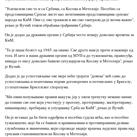
"Усагласили смо то и са Србима, са Косова и Метохије. Посебно са
представницима Српске листе као легитимним представницима српског
народа на КиМ. Они су ово тражили и ми смо сматрали да је веома важно",
рекао је Вучић током обраћања грађанима Србије.
Он је додао да државни органи у Србији често немају довољно времена за
КиМ.
"То је наша болест од 1945. на овамо. Све друго нам је прече и важније од
тога. И зато и наши државни органи од МУП-а до тужилаштва, правосуђа,
никада се нису довољно бавили ситуацијом на Косову и Метохији", рекао
је Вучић.
Додао је да успостављање ове мере неће трајати "довека" већ само до
успостављања и поштовања норми договорених и потписаних у Бриселу,
уз поштовање Бриселског споразума.
"Ми овим попуњавамо правни вакуум, јер у овом тренутку немамо начин
да гонимо све оне који учествују у прогону, протеривању, малтретирању,
шиканирању, пребијању и упуцавању Срба на КиМ", рекао је Вучић.
Он је истакао да ће бити одређена и посебна судска већа, као и посебно
тужилаштво, које би се бавило и криминалним и противправним делима
службеника и званичника, који спроводе акције кршења људских права над
српским становништвом на Косову и Метохији.