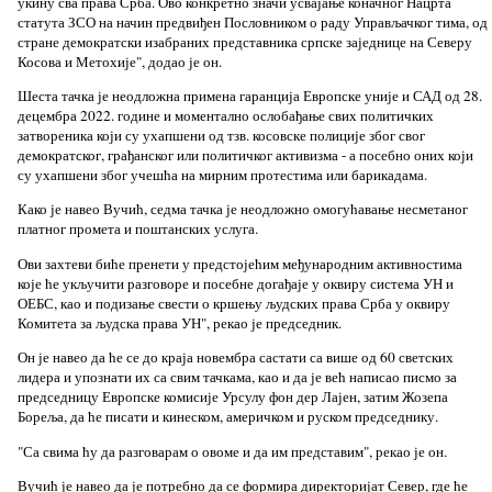
укину сва права Срба. Ово конкретно значи усвајање коначног Нацрта
статута ЗСО на начин предвиђен Пословником о раду Управљачког тима, од
стране демократски изабраних представника српске заједнице на Северу
Косова и Метохије", додао је он.
Шеста тачка је неодложна примена гаранција Европске уније и САД од 28.
децембра 2022. године и моментално ослобађање свих политичких
затвореника који су ухапшени од тзв. косовске полиције због свог
демократског, грађанског или политичког активизма - а посебно оних који
су ухапшени због учешћа на мирним протестима или барикадама.
Како је навео Вучић, седма тачка је неодложно омогућавање несметаног
платног промета и поштанских услуга.
Ови захтеви биће пренети у предстојећим међународним активностима
које ће укључити разговоре и посебне догађаје у оквиру система УН и
ОЕБС, као и подизање свести о кршењу људских права Срба у оквиру
Комитета за људска права УН", рекао је председник.
Он је навео да ће се до краја новембра састати са више од 60 светских
лидера и упознати их са свим тачкама, као и да је већ написао писмо за
председницу Европске комисије Урсулу фон дер Лајен, затим Жозепа
Бореља, да ће писати и кинеском, америчком и руском председнику.
"Са свима ћу да разговарам о овоме и да им представим", рекао је он.
Вучић је навео да је потребно да се формира директоријат Север, где ће