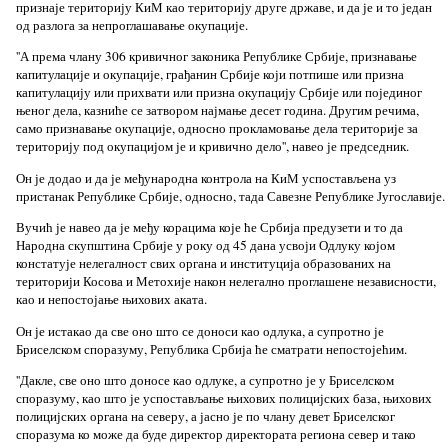
признаје територију КиМ као територију друге државе, и да је и то један
од разлога за непроглашавање окупације.
''А према члану 306 кривичног законика Републике Србије, признавање
капитулације и окупације, грађанин Србије који потпише или призна
капитулацију или прихвати или призна окупацију Србије или појединог
њеног дела, казниће се затвором најмање десет година. Другим речима,
само признавање окупације, односно прокламовање дела територије за
територију под окупацијом је и кривично дело'', навео је председник.
Он је додао и да је међународна контрола на КиМ успостављена уз
пристанак Републике Србије, односно, тада Савезне Републике Југославије.
Вучић је навео да је међу корацима које ће Србија предузети и то да
Народна скупштина Србије у року од 45 дана усвоји Одлуку којом
констатује нелегалност свих органа и институција образованих на
територији Косова и Метохије након нелегално проглашене независности,
као и непостојање њихових аката.
Он је истакао да све оно што се доноси као одлука, а супротно је
Бриселском споразуму, Република Србија ће сматрати непостојећим.
''Дакле, све оно што доносе као одлуке, а супротно је у Бриселском
споразуму, као што је успостављање њихових полицијских база, њихових
полицијских органа на северу, а јасно је по члану девет Бриселског
споразума ко може да буде директор директората региона север и тако