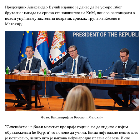
Председник Александар Вучић изјавио је данас да ће ускоро, због
бруталног напада на српско становништво на КиМ, поново разговарати о
новом упућивању захтева за повратак српских трупа на Косово и
Метохију.
Фото: Канцеларија за Косово и Метохију
"Сачекаћемо најбољи моменат пре краја године, па да видимо с којим
образложењем ће (Курти) то поново да учини. Њима није важно нешто што
је потписано, нешто што је њихова међународно правна обавеза. И све