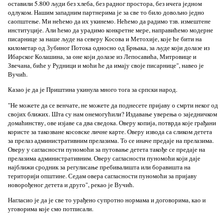
оставили 5.800 људи без хлеба, без радног простора, без ичега једном
одлуком. Нашим западним партнерима је за све то било довољно једно
саопштење. Ми нећемо да их укинемо. Нећемо да радимо тзв. измештене
институције. Али ћемо да урадимо конкретне мере, направићемо модерне
писарнице за наше људе на северу Косова и Метохије, које ће бити на
километар од Зубиног Потока односно од Брњака, за људе који долазе из
Ибарског Колашина, за оне који долазе из Лепосавића, Митровице и
Звечана, биће у Рудници и моћи ће да имају своје писарнице", навео је
Вучић.
Казао је да је Приштина укинула много тога за српски народ.
"Не можете да се венчате, не можете да поднесете пријаву о смрти неког од
својих ближих. Шта су нам онемогућили? Издавање уверења о заједничком
домаћинству, ове изјаве са два сведока. Оверу копија, потврда које грађани
користе за такозване косовске личне карте. Оверу извода са сликом детета
за прелаз административним прелазима. То се иначе предаје на прелазима.
Оверу у сагласности пуномоћи за путовање детета такође се предаје на
прелазима административним. Оверу сагласности пуномоћи који даје
најближи сродник за регулисање пребивалишта или боравишта на
територији општине. Седам овера сагласности пуномоћи за пријаву
новорођеног детета и друго", рекао је Вучић.
Нагласио је да је све то урађено супротно нормама и договорима, као и
уговорима које смо потписали.