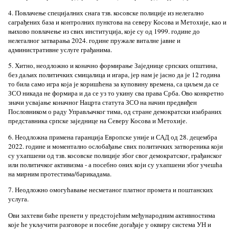
4. Повлачење специјалних снага тзв. косовске полиције из нелегално
саграђених база и контролних пунктова на северу Косова и Метохије, као и
њихово повлачење из свих институција, које су од 1999. године до
нелегалног затварања 2024. године пружале виталне јавне и
административне услуге грађанима.
5. Хитно, неодложно и коначно формирање Заједнице српских општина,
без даљих политичких смицалица и игара, јер нам је јасно да је 12 година
то била само игра која је коришћена за куповину времена, са циљем да се
ЗСО никада не формира и да се уз то укину сва права Срба. Ово конкретно
значи усвајање коначног Нацрта статута ЗСО на начин предвиђен
Пословником о раду Управљачког тима, од стране демократски изабраних
представника српске заједнице на Северу Косова и Метохије.
6. Неодложна примена гаранција Европске уније и САД од 28. децембра
2022. године и моментално ослобађање свих политичких затвореника који
су ухапшени од тзв. косовске полиције због свог демократског, грађанског
или политичког активизма - а посебно оних који су ухапшени због учешћа
на мирним протестима/барикадама.
7. Неодложно омогућавање несметаног платног промета и поштанских
услуга.
Ови захтеви биће пренети у предстојећим међународним активностима
које ће укључити разговоре и посебне догађаје у оквиру система УН и