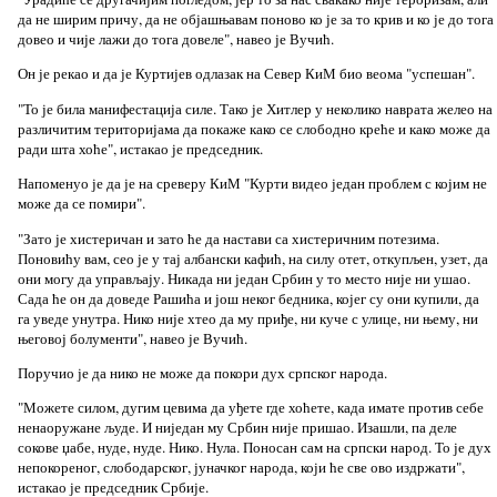
да не ширим причу, да не објашњавам поново ко је за то крив и ко је до тога
довео и чије лажи до тога довеле", навео је Вучић.
Он је рекао и да је Куртијев одлазак на Север КиМ био веома "успешан".
"То је била манифестација силе. Тако је Хитлер у неколико наврата желео на
различитим територијама да покаже како се слободно креће и како може да
ради шта хоће", истакао је председник.
Напоменуо је да је на среверу КиМ "Курти видео један проблем с којим не
може да се помири".
"Зато је хистеричан и зато ће да настави са хистеричним потезима.
Поновићу вам, сео је у тај албански кафић, на силу отет, откупљен, узет, да
они могу да управљају. Никада ни један Србин у то место није ни ушао.
Сада ће он да доведе Рашића и још неког бедника, којег су они купили, да
га уведе унутра. Нико није хтео да му приђе, ни куче с улице, ни њему, ни
његовој болументи", навео је Вучић.
Поручио је да нико не може да покори дух српског народа.
"Можете силом, дугим цевима да уђете где хоћете, када имате против себе
ненаоружане људе. И ниједан му Србин није пришао. Изашли, па деле
сокове џабе, нуде, нуде. Нико. Нула. Поносан сам на српски народ. То је дух
непокореног, слободарског, јуначког народа, који ће све ово издржати",
истакао је председник Србије.