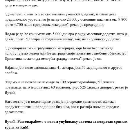
деце и младих људи.
"Донећемо и нешто што смо назвали ужински додатак, за свако дете
предшколског узраста, то је негде око 2.300, у основним школама око 9.800
и око 4.700 наше средњошколске деце", рекао је председник.
Додао је да ће сви имати око 5.000 динара у виду месечног додатка, што је,
дакле, преко 500 евра на годишњем нивоу, такозвани ужински додатак.
"Договорили смо и грађевински материјал, који ћемо бесплатно да
испоручујемо онима који ће да граде своје приватне стамбене објекте, јер
Приштина не жели да омогући градњу насеља", рекао је он.
Најавио је и ново запошљавање 41 лекара, још 59 медицинског и другог
особља.
"Идемо и на повећање накнаде за 109 геронтодомаћица, 50 личних
пратилаца, што је додатних 63 милиона, плус 525 хиљада динара", рекао је
Вучић.
Наговестио је и подстицање развоја привредне делатности, женског
предузетништва и породичног бизниса, као и развоја пољопривредне
делатности.
Вучић: Разговараћемо о новом упућивању захтева за повратак српских
трупа на КиМ