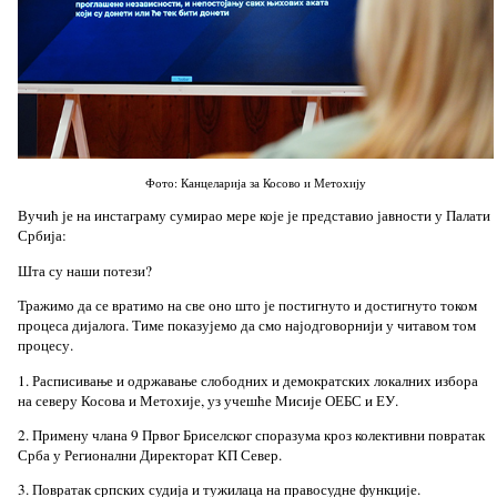
Фото: Канцеларија за Косово и Метохију
Вучић је на инстаграму сумирао мере које је представио јавности у Палати
Србија:
Шта су наши потези?
Тражимо да се вратимо на све оно што је постигнуто и достигнуто током
процеса дијалога. Тиме показујемо да смо најодговорнији у читавом том
процесу.
1. Расписивање и одржавање слободних и демократских локалних избора
на северу Косова и Метохије, уз учешће Мисије ОЕБС и ЕУ.
2. Примену члана 9 Првог Бриселског споразума кроз колективни повратак
Срба у Регионални Директорат КП Север.
3. Повратак српских судија и тужилаца на правосудне функције.