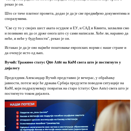
рекао је он.
Што се тиче платног промета, додао је да је све предвиђено документима и
споразумима.
"Све су то у својих шест аката осудиле и ЕУ, и САД и Квинта, захвални смо
и позивамо их да се држе онога што су сами написали. Хоће ли, наравно да
неће, и неће у будућности", рекао је он.
Истакао је да је ово највеће поштовање европских норми с наше стране и
да очекује исто од њих.
Вучић: Тражимо статус Quo Ante на КиМ свега што је постигнуто у
дијалогу
Председник Александар Вучић представио је вечерас, у обраћању
јавности, потезе које ће држава Србија предузети поводом ситуације на
КиМ, који подразумевају повратак на старо (статус Quo Ante) свега што је
постигнуто током дијалога.