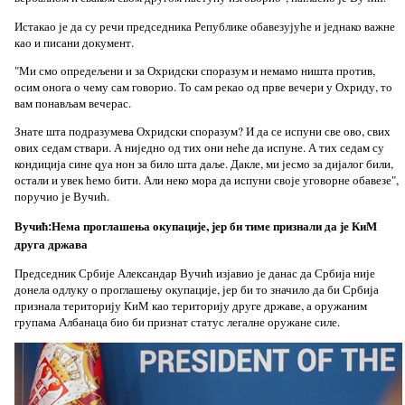
Истакао је да су речи председника Републике обавезујуће и једнако важне
као и писани документ.
"Ми смо опредељени и за Охридски споразум и немамо ништа против,
осим онога о чему сам говорио. То сам рекао од прве вечери у Охриду, то
вам понављам вечерас.
Знате шта подразумева Охридски споразум? И да се испуни све ово, свих
ових седам ствари. А ниједно од тих они неће да испуне. А тих седам су
кондиција сине qуа нон за било шта даље. Дакле, ми јесмо за дијалог били,
остали и увек ћемо бити. Али неко мора да испуни своје уговорне обавезе",
поручио је Вучић.
Вучић:Нема проглашења окупације, јер би тиме признали да је КиМ
друга држава
Председник Србије Александар Вучић изјавио је данас да Србија није
донела одлуку о проглашењу окупације, јер би то значило да би Србија
признала територију КиМ као територију друге државе, а оружаним
групама Албанаца био би признат статус легалне оружане силе.