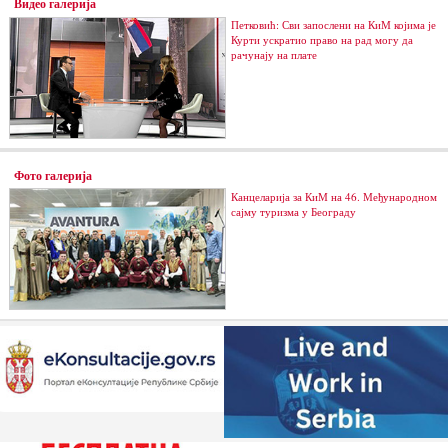
Видео галерија
Петковић: Сви запослени на КиМ којима је
Курти ускратио право на рад могу да
рачунају на плате
Фото галерија
Канцеларија за КиМ на 46. Међународном
сајму туризма у Београду