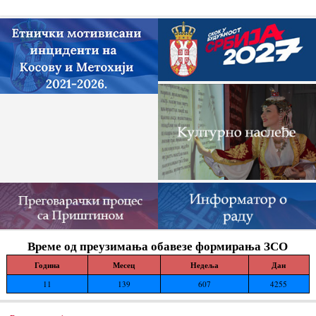
одлагања зауставе поновно отпочињање
нелегалних грађевинских...
Време од преузимања обавезе формирања ЗСО
Година
Месец
Недеља
Дан
11
139
607
4255