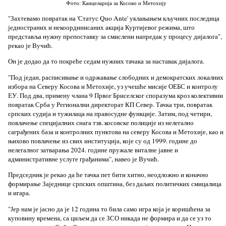
Фото: Канцеларија за Косово и Метохију
"Захтевамо повратак на 'Статус Quo Ante' уклањањем кључних последица
једностраних и некоординисаних акција Куртијевог режима, што
представља нужну препоставку за смислени напредак у процесу дијалога",
рекао је Вучић.
Он је додао да то покреће седам нужних тачака за наставак дијалога.
"Под један, расписивање и одржавање слободних и демократских локалних
избора на Северу Косова и Метохије, уз учешће мисије ОЕБС и контролу
ЕУ. Под два, примену члана 9 Првог Бриселског споразума кроз колективни
повратак Срба у Регионални директорат КП Север. Тачка три, повратак
српских судија и тужилаца на правосудне функције. Затим, под четири,
повлачење специјалних снага тзв. косовске полиције из нелегално
саграђених база и контролних пунктова на северу Косова и Метохије, као и
њихово повлачење из свих институција, које су од 1999. године до
нелегалног затварања 2024. године пружале виталне јавне и
административне услуге грађанима", навео је Вучић.
Председник је рекао да ће тачка пет бити хитно, неодложно и коначно
формирање Заједнице српских општина, без даљих политичких смицалица
и игара.
"Јер нам је јасно да је 12 година то била само игра која је коришћена за
куповину времена, са циљем да се ЗСО никада не формира и да се уз то