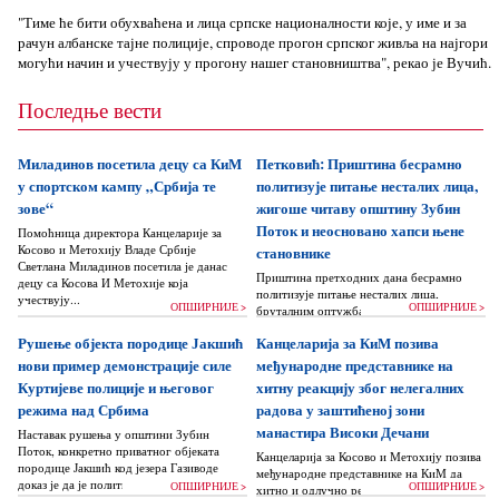
"Тиме ће бити обухваћена и лица српске националности које, у име и за
рачун албанске тајне полиције, спроводе прогон српског живља на најгори
могући начин и учествују у прогону нашег становништва", рекао је Вучић.
Последње вести
Миладинов посетила децу са КиМ
Петковић: Приштина бесрамно
у спортском кампу „Србија те
политизује питање несталих лица,
зове“
жигоше читаву општину Зубин
Поток и неосновано хапси њене
Помоћница директора Канцеларије за
Косово и Метохију Владе Србије
становнике
Светлана Миладинов посетила је данас
Приштина претходних дана бесрамно
децу са Косова И Метохије која
политизује питање несталих лица,
учествују...
ОПШИРНИЈЕ >
ОПШИРНИЈЕ >
бруталним оптужбама на рачун Београда
док читаву једну општину Зубин Поток
Рушење објекта породице Јакшић
Канцеларија за КиМ позива
жигоше...
нови пример демонстрације силе
међународне представнике на
Куртијеве полиције и његовог
хитну реакцију због нелегалних
режима над Србима
радова у заштићеној зони
манастира Високи Дечани
Наставак рушења у општини Зубин
Поток, конкретно приватног објеката
Канцеларија за Косово и Метохију позива
породице Јакшић код језера Газиводе
међународне представнике на КиМ да
доказ је да је политика Аљбина Куртија...
ОПШИРНИЈЕ >
ОПШИРНИЈЕ >
хитно и одлучно реагују и да без