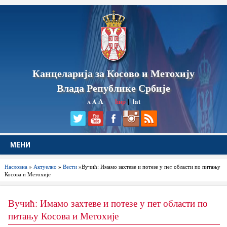
Канцеларија за Косово и Метохију
Влада Републике Србије
A
ћир
|
lat
A
A
МЕНИ
Насловна
»
Актуелно
»
Вести
»Вучић: Имамо захтеве и потезе у пет области по питању
Косова и Метохије
Вучић: Имамо захтеве и потезе у пет области по
питању Косова и Метохије