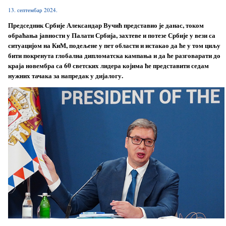
13. септембар 2024.
Председник Србије Александар Вучић представио је данас, током
обраћања јавности у Палати Србија, захтеве и потезе Србије у вези са
ситуацијом на КиМ, подељене у пет области и истакао да ће у том циљу
бити покренута глобална дипломатска кампања и да ће разговарати до
краја новембра са 60 светских лидера којима ће представити седам
нужних тачака за напредак у дијалогу.