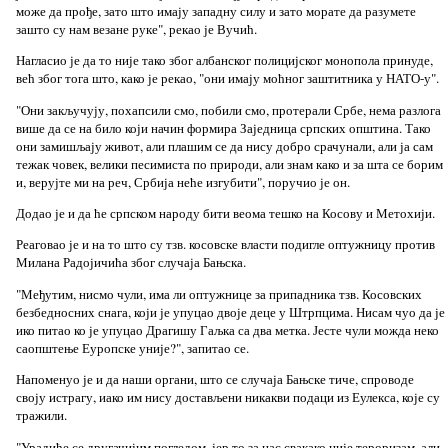
може да прође, зато што имају западну силу и зато морате да разумете
зашто су нам везане руке", рекао је Вучић.
Нагласио је да то није тако због албанског полицијског монопола принуде,
већ због тога што, како је рекао, "они имају моћног заштитника у НАТО-у".
"Они закључују, похапсили смо, побили смо, протерали Србе, нема разлога
више да се на било који начин формира Заједница српских општина. Тако
они замишљају живот, али плашим се да нису добро срачунали, али ја сам
тежак човек, велики песимиста по природи, али знам како и за шта се борим
и, верујте ми на реч, Србија неће изгубити", поручио је он.
Додао је и да ће српском народу бити веома тешко на Косову и Метохији.
Реаговао је и на то што су тзв. косовске власти подигле оптужницу против
Милана Радојичића због случаја Бањска.
"Међутим, нисмо чули, има ли оптужнице за припадника тзв. Косовских
безбедносних снага, који је упуцао двоје деце у Штрпцима. Нисам чуо да је
ико питао ко је упуцао Драгишу Гаљка са два метка. Јесте чули можда неко
саопштење Еуропске уније?", запитао се.
Напоменуо је и да наши органи, што се случаја Бањске тиче, спроводе
своју истрагу, иако им нису достављени никакви подаци из Еулекса, које су
тражили.
"Урадиће се другачијим погледом, јер то за нас свакако није тероризам, али