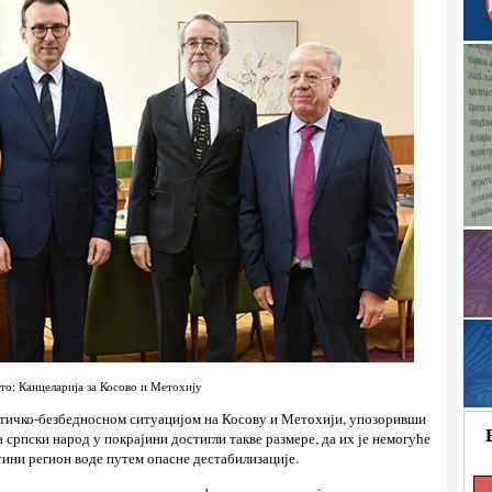
то: Канцеларија за Косово и Метохију
литичко-безбедносном ситуацијом на Косову и Метохији, упозоривши
српски народ у покрајини достигли такве размере, да их је немогуће
ини регион воде путем опасне дестабилизације.