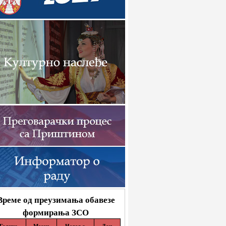
Време од преузимања обавезе
формирања ЗСО
Година
Месец
Недеља
Дан