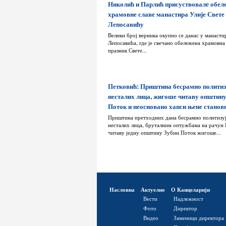
Николић и Парлић присуствовалe обе
храмовне славе манастира Улије Свете
Лепосавићу
Велики број верника окупио се данас у манасти
Лепосавића, где је свечано обележена храмовна 
празник Свете...
Петковић: Приштина бесрамно политиз
несталих лица, жигоше читаву општин
Поток и неосновано хапси њене станов
Приштина претходних дана бесрамно политизу
несталих лица, бруталним оптужбама на рачун 
читаву једну општину Зубин Поток жигоше...
Насловна
Актуелно
О Канцеларији
Вести
Надлежност
Фото
Директор
Видео
Заменици директора