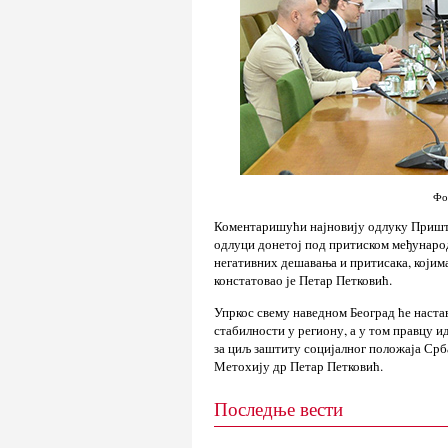
Фо
Коментаришући најновију одлуку Приштин
одлуци донетој под притиском међународ
негативних дешавања и притисака, којим
констатовао је Петар Петковић.
Упркос свему наведном Београд ће наста
стабилности у региону, а у том правцу 
за циљ заштиту социјалног положаја Срба
Метохију др Петар Петковић.
Последње вести