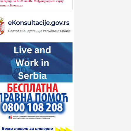
целарија за КиМ на 46. Међународном сајму
изма у Београду