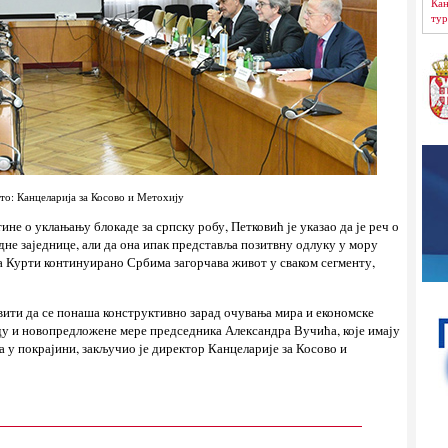
Кан
тур
то: Канцеларија за Косово и Метохију
е о уклањању блокаде за српску робу, Петковић је указао да је реч о
не заједнице, али да она ипак представља позитвну одлуку у мору
а Курти континуирано Србима загорчава живот у сваком сегменту,
вити да се понаша конструктивно зарад очувања мира и економске
иду и новопредложене мере председника Александра Вучића, које имају
 у покрајини, закључио је директор Канцеларије за Косово и