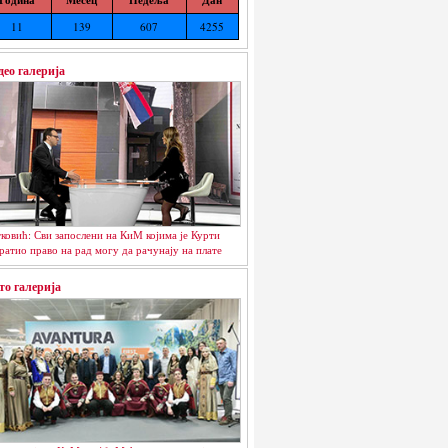
11
139
607
4255
део галерија
ковић: Сви запослени на КиМ којима је Курти
ратио право на рад могу да рачунају на плате
то галерија