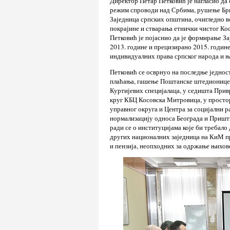
Директор Петар Петковић је нагласио да
режим спроводи над Србима, рушење Бри
Заједница српских општина, очигледно 
покрајине и стварања етнички чистог Ко
Петковић је појаснио да је формирање За
2013. године и прецизирано 2015. годин
индивидуалних права српског народа и њ
Петковић се осврнуо на последње једнос
плаћања, гашење Поштанске штедионице,
Куртијевих специјалаца, у седишта Прив
круг КБЦ Косовска Митровица, у просто
управног округа и Центра за социјални р
нормализацију односа Београда и Пришти
ради се о институцијама које би требало
других националних заједница на КиМ пр
и пензија, неопходних за одржање њихов