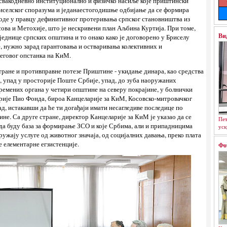
 свакодневно институционално и физичко насиље које приштински
селског споразума и једанаестогодишње одбијање да се формира
воде у правцу дефинитивног протеривања српског становништва из
сова и Метохије, што је нескривени план Аљбина Куртија. При томе,
Ви
једнице српских општина и то онако како је договорено у Бриселу
е, нужно зарад гарантовања и остваривања колективних и
еговог опстанка на КиМ.
тране и противправне потезе Приштине - укидање динара, као средства
 упад у просторије Поште Србије, упад, до зуба наоружаних
ремених органа у четири општине на северу покрајине, у болнички
рије Пио Фонда, бироа Канцеларије за КиМ, Косовско-митровачког
ад, истакавши да ће ти догађаји имати несагледиве последице по
не. Са друге стране, директор Канцеларије за КиМ је указао да се
Пет
 да буду база за формирање ЗСО и које Србима, али и припадницима
уск
ужају услуге од животног значаја, од социјалних давања, преко плата
е елементарне егзистенције.
Фо