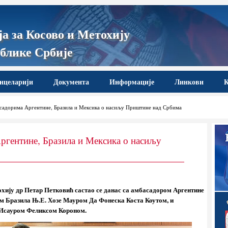
а за Косово и Метохију
блике Србије
нцеларији
Документа
Информације
Линкови
К
садорима Аргентине, Бразила и Мексика о насиљу Приштине над Србима
ргентине, Бразила и Мексика о насиљу
охију др Петар Петковић састао се данас са амбасадором Аргентине
 Бразила Њ.Е. Хозе Мауром Да Фонеска Коста Коутом, и
Исауром Феликсом Короном.