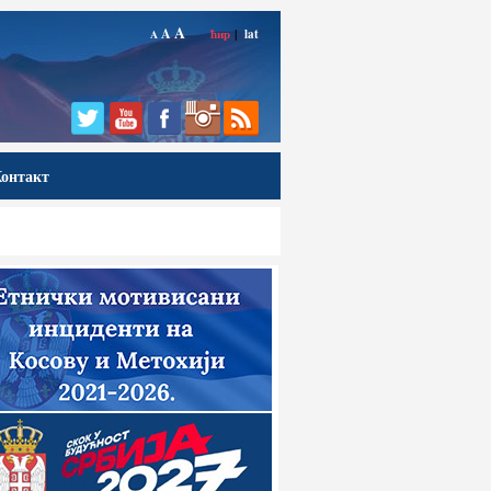
A
A
ћир
|
lat
A
онтакт