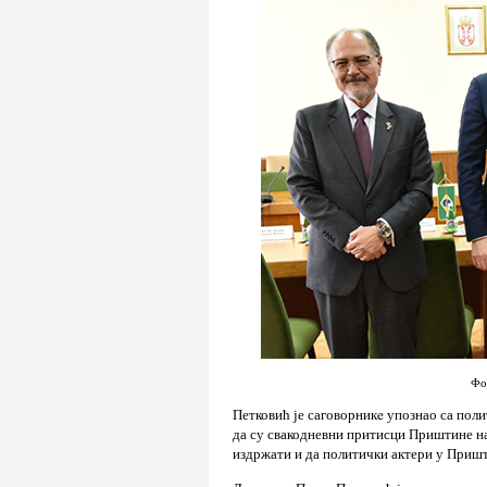
Фо
Петковић је саговорникe упознао са по
да су свакодневни притисци Приштине на 
издржати и да политички актери у Пришт