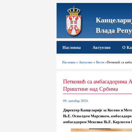
Канцелариј
Влада Репу
Насловна
Актуелно
О Ка
Насловна
»
Актуелно
»
Вести
»Петковић са амба
Петковић са амбасадорима А
Приштине над Србима
09. октобар 2024.
Директор Канцеларије за Косово и Мет
Њ.Е. Освалдом Марсиком, амбасадором
амбасадором Мексика Њ.Е. Карлосом 