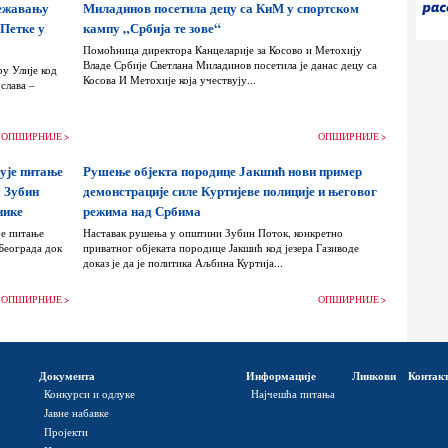
лежавању
Миладинов посетила децу са КиМ у спортском
 Петке у
кампу „Србија те зове“
Помоћница директора Канцеларије за Косово и Метохију
Владе Србије Светлана Миладинов посетила је данас децу са
ру Улије код
Косова И Метохије која учествују...
слава –
ОПШИРНИЈЕ >
ОПШИРНИЈЕ >
ује питање
Рушење објекта породице Јакшић нови пример
у Зубин
демонстрације силе Куртијеве полиције и његовог
нике
режима над Србима
је питање
Наставак рушења у општини Зубин Поток, конкретно
Београда док
приватног објеката породице Јакшић код језера Газиводе
доказ је да је политика Аљбина Куртија...
ОПШИРНИЈЕ >
ОПШИРНИЈЕ >
Документа
Информације
Линкови
Контак
Конкурси и одлуке
Најчешћа питања
Јавне набавке
Пројекти