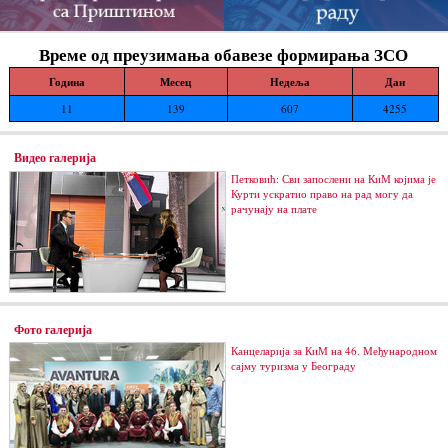
Време од преузимања обавезе формирања ЗСО
Година
Месец
Недеља
Дан
11
139
607
4255
Видео галерија
Петковић: Сви запослени на КиМ којима је
Курти ускратио право на рад могу да
рачунају на плате
Фото галерија
Канцеларија за КиМ на 46. Међународном
сајму туризма у Београду