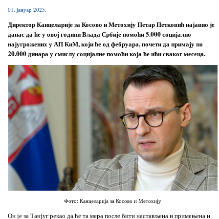
01. јануар 2025.
Директор Канцеларије за Косово и Метохију Петар Петковић најавио је
данас да ће у овој години Влада Србије помоћи 5.000 социјално
најугрожених у АП КиМ, који ће од фебруара, почети да примају по
20.000 динара у смислу социјалне помоћи која ће ићи сваког месеца.
Фото: Канцеларија за Косово и Метохију
Он је за Танјуг рекао да ће та мера после бити настављена и примењена и