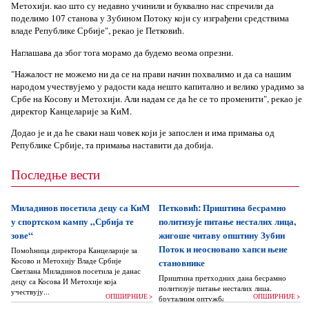
Метохији. као што су недавно учинили и буквално нас спречили да
поделимо 107 станова у Зубином Потоку који су изграђени средствима
владе Републике Србије", рекао је Петковић.
Наглашава да због тога морамо да будемо веома опрезни.
"Нажалост не можемо ни да се на прави начин похвалимо и да са нашим
народом учествујемо у радости када нешто капитално и велико урадимо за
Србе на Косову и Метохији. Али надам се да ће се то променити", рекао је
директор Канцеларије за КиМ.
Додао је и да ће сваки наш човек који је запослен и има примања од
Републике Србије, та примања наставити да добија.
Последње вести
Миладинов посетила децу са КиМ
Петковић: Приштина бесрамно
у спортском кампу „Србија те
политизује питање несталих лица,
зове“
жигоше читаву општину Зубин
Поток и неосновано хапси њене
Помоћница директора Канцеларије за
Косово и Метохију Владе Србије
становнике
Светлана Миладинов посетила је данас
Приштина претходних дана бесрамно
децу са Косова И Метохије која
политизује питање несталих лица,
учествују...
ОПШИРНИЈЕ >
ОПШИРНИЈЕ >
бруталним оптужбама на рачун Београда
док читаву једну општину Зубин Поток