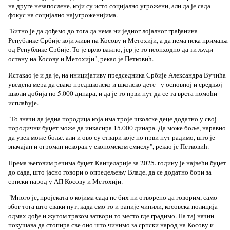
на друге незапослене, који су исто социјално угрожени, али да је сада
фокус на социјално најугроженијима.
"Битно је да дођемо до тога да нема ни једног лојалног грађанина
Републике Србије који живи на Косову и Метохији, а да нема нека примања
од Републике Србије. То је врло важно, јер је то неопходно да ти људи
остану на Косову и Метохији", рекао је Петковић.
Истакао је и да је, на иницијативу председника Србије Александра Вучића
уведена мера да свако предшколско и школско дете - у основној и средњој
школи добија по 5.000 динара, и да је то први пут да се та врста помоћи
исплаћује.
"То значи да једна породица која има троје школске деце додатно у свој
породични буџет може да инкасира 15.000 динара. Да може боље, наравно
да увек може боље. али и ово су ствари које по први пут радимо, што је
значајан и огроман искорак у економском смислу", рекао је Петковић.
Према његовим речима буџет Канцеларије за 2025. годину је највећи буџет
до сада, што јасно говори о опредељењу Владе, да се додатно бори за
српски народ у АП Косову и Метохији.
"Много је, пројеката о којима сада не бих ни отворено да говорим, само
због тога што сваки пут, када смо то и раније чинили, косовска полиција
одмах дође и жутом траком затвори то место где градимо. На тај начин
покушава да стопира све оно што чинимо за српски народ на Косову и