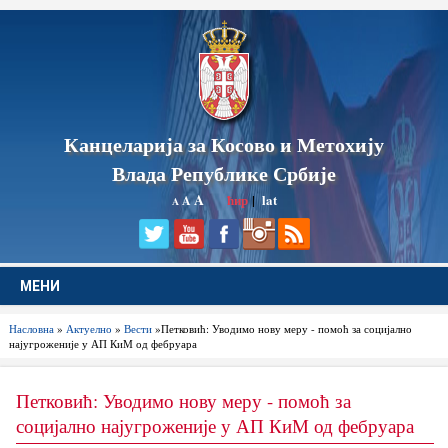
Канцеларија за Косово и Метохију
Влада Републике Србије
A
ћир
|
lat
A
A
МЕНИ
Насловна
»
Актуелно
»
Вести
»Петковић: Уводимо нову меру - помоћ за социјално
најугроженије у АП КиМ од фебруара
Петковић: Уводимо нову меру - помоћ за
социјално најугроженије у АП КиМ од фебруара