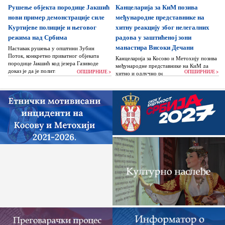
Рушење објекта породице Јакшић
Канцеларија за КиМ позива
жигоше...
нови пример демонстрације силе
међународне представнике на
Куртијеве полиције и његовог
хитну реакцију због нелегалних
режима над Србима
радова у заштићеној зони
манастира Високи Дечани
Наставак рушења у општини Зубин
Поток, конкретно приватног објеката
Канцеларија за Косово и Метохију позива
породице Јакшић код језера Газиводе
међународне представнике на КиМ да
доказ је да је политика Аљбина Куртија...
ОПШИРНИЈЕ >
ОПШИРНИЈЕ >
хитно и одлучно реагују и да без
одлагања зауставе поновно отпочињање
нелегалних грађевинских...