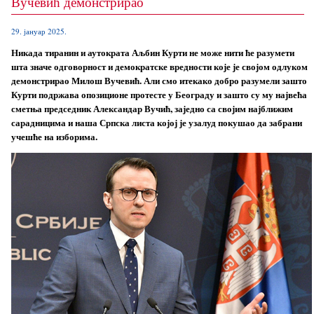
Вучевић демонстрирао
29. јануар 2025.
Никада тиранин и аутократа Аљбин Курти не може нити ће разумети
шта значе одговорност и демократске вредности које је својом одлуком
демонстрирао Милош Вучевић. Али смо итекако добро разумели зашто
Курти подржава опозиционе протесте у Београду и зашто су му највећа
сметња председник Александар Вучић, заједно са својим најближим
сарадницима и наша Српска листа којој је узалуд покушао да забрани
учешће на изборима.