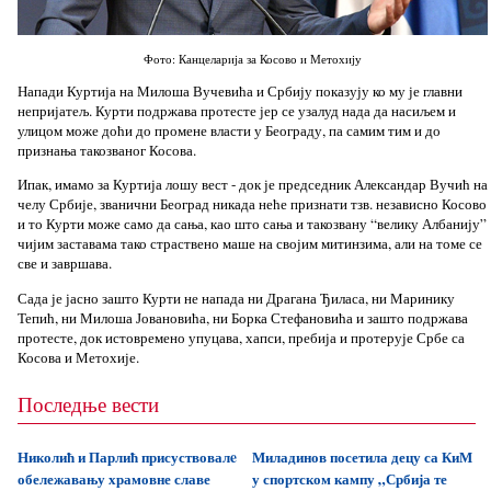
Фото: Канцеларија за Косово и Метохију
Напади Куртија на Милоша Вучевића и Србију показују ко му је главни
непријатељ. Курти подржава протесте јер се узалуд нада да насиљем и
улицом може доћи до промене власти у Београду, па самим тим и до
признања такозваног Косова.
Ипак, имамо за Куртија лошу вест - док је председник Александар Вучић на
челу Србије, званични Београд никада неће признати тзв. независно Косово
и то Курти може само да сања, као што сања и такозвану “велику Албанију”
чијим заставама тако страствено маше на својим митинзима, али на томе се
све и завршава.
Сада је јасно зашто Курти не напада ни Драгана Ђиласа, ни Маринику
Тепић, ни Милоша Јовановића, ни Борка Стефановића и зашто подржава
протесте, док истовремено упуцава, хапси, пребија и протерује Србе са
Косова и Метохије.
Последње вести
Николић и Парлић присуствовалe
Миладинов посетила децу са КиМ
обележавању храмовне славе
у спортском кампу „Србија те