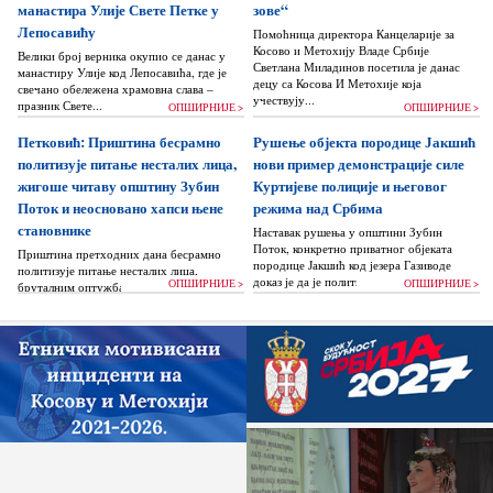
манастира Улије Свете Петке у
зове“
Лепосавићу
Помоћница директора Канцеларије за
Косово и Метохију Владе Србије
Велики број верника окупио се данас у
Светлана Миладинов посетила је данас
манастиру Улије код Лепосавића, где је
децу са Косова И Метохије која
свечано обележена храмовна слава –
учествују...
празник Свете...
ОПШИРНИЈЕ >
ОПШИРНИЈЕ >
Петковић: Приштина бесрамно
Рушење објекта породице Јакшић
политизује питање несталих лица,
нови пример демонстрације силе
жигоше читаву општину Зубин
Куртијеве полиције и његовог
Поток и неосновано хапси њене
режима над Србима
становнике
Наставак рушења у општини Зубин
Поток, конкретно приватног објеката
Приштина претходних дана бесрамно
породице Јакшић код језера Газиводе
политизује питање несталих лица,
доказ је да је политика Аљбина Куртија...
ОПШИРНИЈЕ >
ОПШИРНИЈЕ >
бруталним оптужбама на рачун Београда
док читаву једну општину Зубин Поток
жигоше...