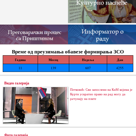
Време од преузимања обавезе формирања ЗСО
Година
Месец
Недеља
Дан
11
139
607
4255
Видео галерија
Петковић: Сви запослени на КиМ којима је
Курти ускратио право на рад могу да
рачунају на плате
Фото галерија