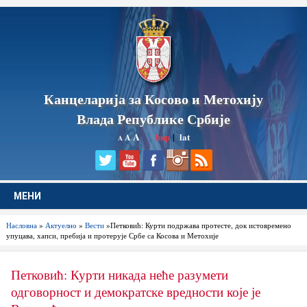
Канцеларија за Косово и Метохију
Влада Републике Србије
A
ћир
|
lat
A
A
МЕНИ
Насловна
»
Актуелно
»
Вести
»Петковић: Курти подржава протесте, док истовремено
упуцава, хапси, пребија и протерује Србе са Косова и Метохије
Петковић: Курти никада неће разумети
одговорност и демократске вредности које је