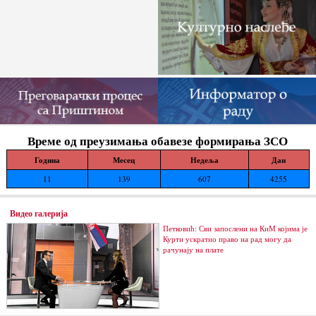
Време од преузимања обавезе формирања ЗСО
Година
Месец
Недеља
Дан
11
139
607
4255
Видео галерија
Петковић: Сви запослени на КиМ којима је
Курти ускратио право на рад могу да
рачунају на плате