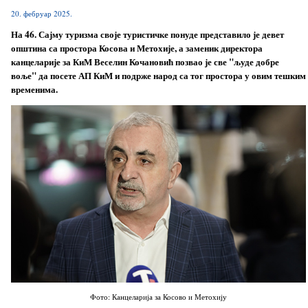
20. фебруар 2025.
На 46. Сајму туризма своје туристичке понуде представило је девет
општина са простора Косова и Метохије, а заменик директора
канцеларије за КиМ Веселин Кочановић позвао је све "људе добре
воље" да посете АП КиМ и подрже народ са тог простора у овим тешким
временима.
Фото: Канцеларија за Косово и Метохију