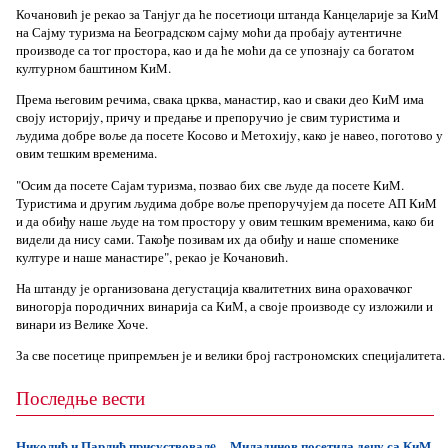
Кочановић је рекао за Танјуг да ће посетиоци штанда Канцеларије за КиМ
на Сајму туризма на Београдском сајму моћи да пробају аутентичне
производе са тог простора, као и да ће моћи да се упознају са богатом
културном баштином КиМ.
Према његовим речима, свака црква, манастир, као и сваки део КиМ има
своју историју, причу и предање и препоручио је свим туристима и
људима добре воље да посете Косово и Метохију, како је навео, поготово у
овим тешким временима.
"Осим да посете Сајам туризма, позвао бих све људе да посете КиМ.
Туристима и другим људима добре воље препоручујем да посете АП КиМ
и да обиђу наше људе на том простору у овим тешким временима, како би
видели да нису сами. Такође позивам их да обиђу и наше споменике
културе и наше манастире", рекао је Кочановић.
На штанду је организована дегустација квалитетних вина ораховачког
виногорја породичних винарија са КиМ, а своје производе су изложили и
винари из Велике Хоче.
За све посетице припремљен је и велики број гастрономских специјалитета.
Последње вести
Николић и Парлић присуствовалe
Миладинов посетила децу са КиМ