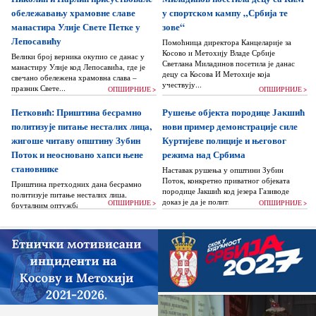
обележавању храмовне славе
у спортском кампу „Србија те
манастира Улије Свете Петке у
зове“
Лепосавићу
Помоћница директора Канцеларије за
Косово и Метохију Владе Србије
Велики број верника окупио се данас у
Светлана Миладинов посетила је данас
манастиру Улије код Лепосавића, где је
децу са Косова И Метохије која
свечано обележена храмовна слава –
учествују...
празник Свете...
ОПШИРНИЈЕ >
ОПШИРНИЈЕ >
Петковић: Приштина бесрамно
Рушење објекта породице Јакшић
политизује питање несталих лица,
нови пример демонстрације силе
жигоше читаву општину Зубин
Куртијеве полиције и његовог
Поток и неосновано хапси њене
режима над Србима
становнике
Наставак рушења у општини Зубин
Поток, конкретно приватног објеката
Приштина претходних дана бесрамно
породице Јакшић код језера Газиводе
политизује питање несталих лица,
доказ је да је политика Аљбина Куртија...
ОПШИРНИЈЕ >
ОПШИРНИЈЕ >
бруталним оптужбама на рачун Београда
док читаву једну општину Зубин Поток
жигоше...