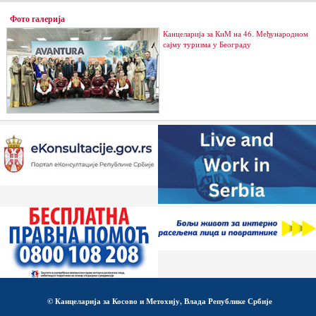
Фото галерија
Канцеларија за КиМ на 46. Међународном
сајму туризма у Београду
© Канцеларија за Косово и Метохију, Влада Републике Србије