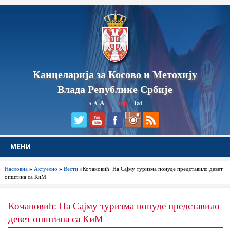
Канцеларија за Косово и Метохију
Влада Републике Србије
A
ћир
|
lat
A
A
МЕНИ
Насловна
»
Актуелно
»
Вести
»Кочановић: На Сајму туризма понуде представило девет
општина са КиМ
Кочановић: На Сајму туризма понуде представило
девет општина са КиМ