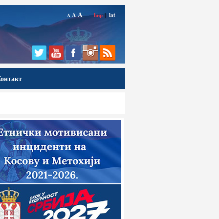
A
A
ћир
|
lat
A
онтакт