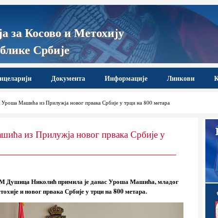
а за Косово и Метохију
блике Србије
нцеларији
Документа
Информације
Линкови
К
Уроша Машића из Прилужја новог првака Србије у трци на 800 метара
шића из Прилужја новог првака Србије у
иМ Душица Николић примила је данас Уроша Машића, младог
тохије и новог првака Србије у трци на 800 метара.