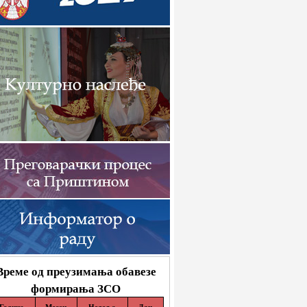
Време од преузимања обавезе
формирања ЗСО
Година
Месец
Недеља
Дан