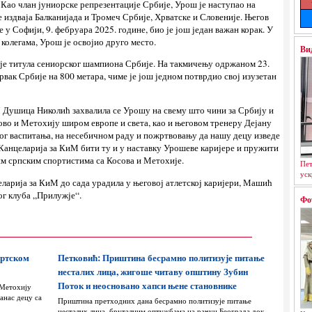
. Као члан јуниорске репрезентације Србије, Урош је наступао на
 издваја Балканијада и Тромеч Србије, Хрватске и Словеније. Његов
 у Софији, 9. фебруара 2025. године, био је још један важан корак. У
 колегама, Урош је освојио друго место.
Ви
 је титула сениорског шампиона Србије. На такмичењу одржаном 23.
рвак Србије на 800 метара, чиме је још једном потврдио свој изузетан
 Душица Николић захвалила се Урошу на свему што чини за Србију и
ово и Метохију широм европе и света, као и његовом тренеру Дејану
ог васпитања, на несебичном раду и пожртвовању да нашу децу изведе
е Канцеларија за КиМ бити ту и у наставку Урошеве каријере и пружити
им српским спортистима са Косова и Метохије.
Пет
уск
еларија за КиМ до сада урадила у његовој атлетској каријери, Машић
ог клуба „Прилужје“.
Фо
ортском
Петковић: Приштина бесрамно политизује питање
несталих лица, жигоше читаву општину Зубин
Поток и неосновано хапси њене становнике
 Метохију
анас децу са
Приштина претходних дана бесрамно политизује питање
несталих лица, бруталним оптужбама на рачун Београда док