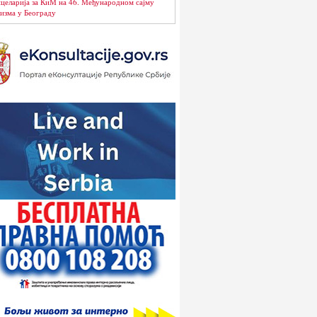
целарија за КиМ на 46. Међународном сајму
изма у Београду