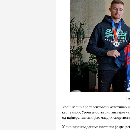
Фо
Урош Машић је талентовани атлетичар и
као јуниор, Урош је остварио значајне 
од најперспективнијих младих спортиста
У пионирским данима поставио је два рек