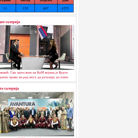
11
139
607
4255
део галерија
ковић: Сви запослени на КиМ којима је Курти
ратио право на рад могу да рачунају на плате
то галерија