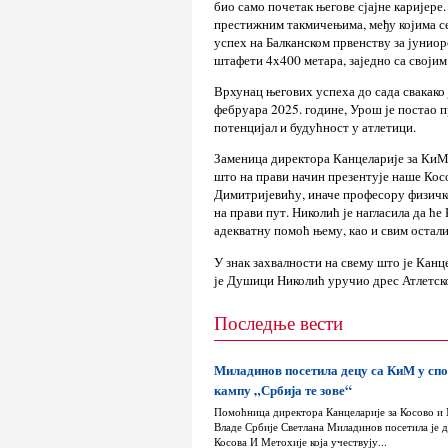
био само почетак његове сјајне каријере
престижним такмичењима, међу којима се
успех на Балканском првенству за јуниоре
штафети 4x400 метара, заједно са својим
Врхунац његових успеха до сада свакако
фебруара 2025. године, Урош је постао п
потенцијал и будућност у атлетици.
Заменица директора Канцеларије за КиМ
што на прави начин презентује наше Кос
Димитријевићу, иначе професору физичк
на прави пут. Николић је нагласила да ћ
адекватну помоћ њему, као и свим остал
У знак захвалности на свему што је Канц
је Душици Николић уручио дрес Атлетск
Последње вести
Миладинов посетила децу са КиМ у сп
кампу „Србија те зове“
Помоћница директора Канцеларије за Косово и
Владе Србије Светлана Миладинов посетила је д
Косова И Метохије која учествују...