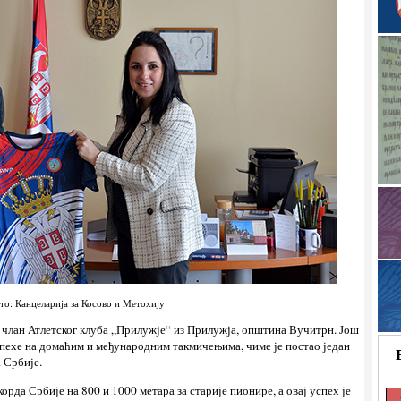
то: Канцеларија за Косово и Метохију
 члан Атлетског клуба „Прилужје“ из Прилужја, општина Вучитрн. Још
успехе на домаћим и међународним такмичењима, чиме је постао један
 Србије.
орда Србије на 800 и 1000 метара за старије пионире, а овај успех је