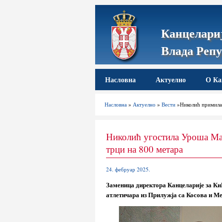
Канцелариј
Влада Репу
Насловна
Актуелно
О Ка
Насловна
»
Актуелно
»
Вести
»Николић примила 
Николић угостила Уроша Ма
трци на 800 метара
24. фебруар 2025.
Заменица директора Канцеларије за К
атлетичара из Прилужја са Косова и Ме