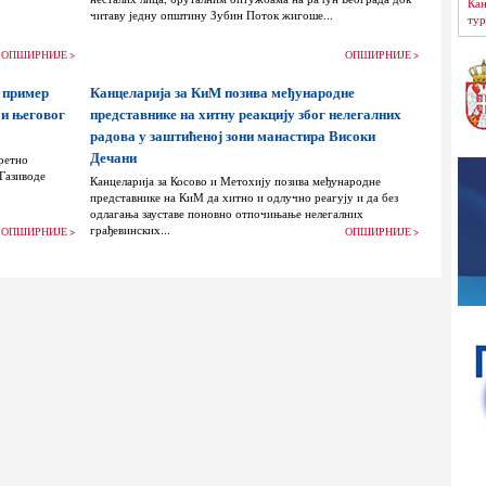
Кан
читаву једну општину Зубин Поток жигоше...
тур
ОПШИРНИЈЕ >
ОПШИРНИЈЕ >
 пример
Канцеларија за КиМ позива међународне
 и његовог
представнике на хитну реакцију због нелегалних
радова у заштићеној зони манастира Високи
Дечани
ретно
 Газиводе
Канцеларија за Косово и Метохију позива међународне
представнике на КиМ да хитно и одлучно реагују и да без
одлагања зауставе поновно отпочињање нелегалних
грађевинских...
ОПШИРНИЈЕ >
ОПШИРНИЈЕ >