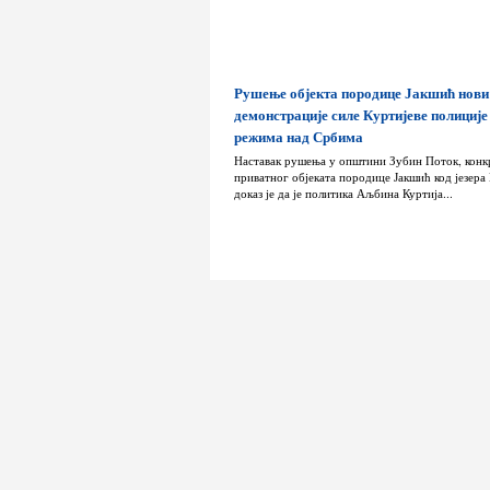
Рушење објекта породице Јакшић нови
демонстрације силе Куртијеве полиције
режима над Србима
Наставак рушења у општини Зубин Поток, конк
приватног објеката породице Јакшић код језера
доказ је да је политика Аљбина Куртија...