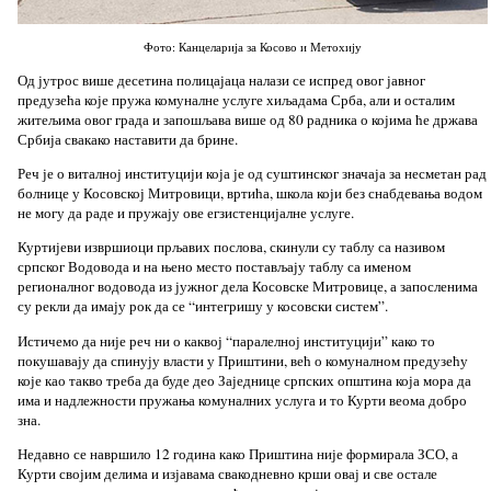
Фото: Канцеларија за Косово и Метохију
Од јутрос више десетина полицајаца налази се испред овог јавног
предузећа које пружа комуналне услуге хиљадама Срба, али и осталим
житељима овог града и запошљава више од 80 радника о којима ће држава
Србија свакако наставити да брине.
Реч је о виталној институцији која је од суштинског значаја за несметан рад
болнице у Косовској Митровици, вртића, школа који без снабдевања водом
не могу да раде и пружају ове егзистенцијалне услуге.
Куртијеви извршиоци прљавих послова, скинули су таблу са називом
српског Водовода и на њено место постављају таблу са именом
регионалног водовода из јужног дела Косовске Митровице, а запосленима
су рекли да имају рок да се “интегришу у косовски систем”.
Истичемо да није реч ни о каквој “паралелној институцији” како то
покушавају да спинују власти у Приштини, већ о комуналном предузећу
које као такво треба да буде део Заједнице српских општина која мора да
има и надлежности пружања комуналних услуга и то Курти веома добро
зна.
Недавно се навршило 12 година како Приштина није формирала ЗСО, а
Курти својим делима и изјавама свакодневно крши овај и све остале