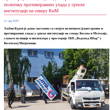
политику противправних упада у српске
институције на северу КиМ
13. мај 2025.
Аљбин Курти је данас наставио са својом политиком једностраних и
протиправних упада у српске институције на северу Косова и Метохије,
слањем полиције и инспектора у просторије ЈКП „Водовод Ибар“ у
Косовској Митровици.