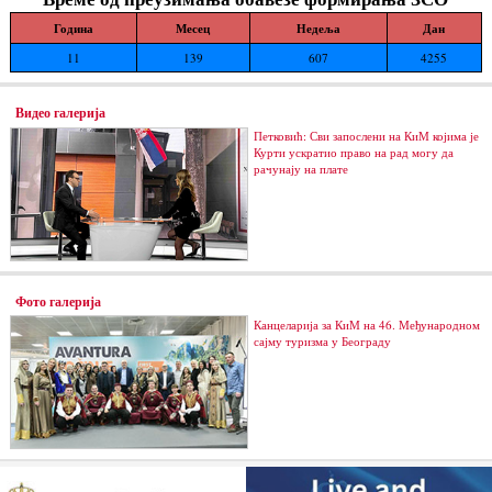
Година
Месец
Недеља
Дан
11
139
607
4255
Видео галерија
Петковић: Сви запослени на КиМ којима је
Курти ускратио право на рад могу да
рачунају на плате
Фото галерија
Канцеларија за КиМ на 46. Међународном
сајму туризма у Београду