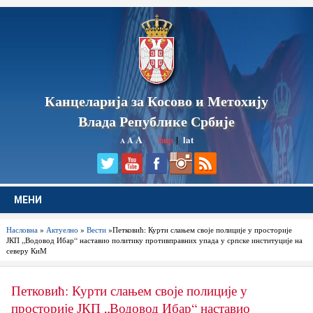
Канцеларија за Косово и Метохију
Влада Републике Србије
A
ћир
|
lat
A
A
МЕНИ
Насловна
»
Актуелно
»
Вести
»Петковић: Курти слањем своје полиције у просторије
ЈКП „Водовод Ибар“ наставио политику противправних упада у српске институције на
северу КиМ
Петковић: Курти слањем своје полиције у
просторије ЈКП „Водовод Ибар“ наставио