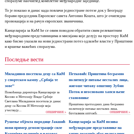
споразуме наочиглед комплетне међународне заједнице.
То је показао и данас када повлачи једностране потезе док у Београду
борави председник Европског савета Антонио Кошта, што је очигледна
провокација и на рачун европских званичника.
Канцеларија за КиМ ће се овим поводом обратити свим релевантним
међународним представницима и мисијама које делују на простору КиМ
како бисмо указали на нови једнострани потез одлазеће власти у Приштини
и кршење важећих споразума.
Последње вести
Миладинов посетила децу са КиМ
Петковић: Приштина бесрамно
у спортском кампу „Србија те
политизује питање несталих лица,
зове“
жигоше читаву општину Зубин
Поток и неосновано хапси њене
Помоћница директора Канцеларије за
Косово и Метохију Владе Србије
становнике
Светлана Миладинов посетила је данас
Приштина претходних дана бесрамно
децу са Косова И Метохије која
политизује питање несталих лица,
учествују...
ОПШИРНИЈЕ >
ОПШИРНИЈЕ >
бруталним оптужбама на рачун Београда
док читаву једну општину Зубин Поток
Рушење објекта породице Јакшић
Канцеларија за КиМ позива
жигоше...
нови пример демонстрације силе
међународне представнике на
Куртијеве полиције и његовог
хитну реакцију због нелегалних