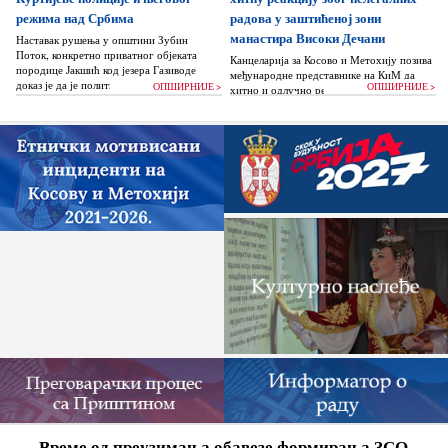
режима над Србима
радова у заштићеној зони
манастира Високи Дечани
Наставак рушења у општини Зубин
Поток, конкретно приватног објеката
Канцеларија за Косово и Метохију позива
породице Јакшић код језера Газиводе
међународне представнике на КиМ да
доказ је да је политика Аљбина Куртија...
ОПШИРНИЈЕ >
ОПШИРНИЈЕ >
хитно и одлучно реагују и да без
одлагања зауставе поновно отпочињање
нелегалних грађевинских...
Време од преузимања обавезе формирања ЗСО