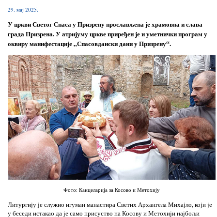
29. мај 2025.
У цркви Светог Спаса у Призрену прослављена је храмовна и слава
града Призрена. У атријуму цркве приређен је и уметнички програм у
оквиру манифестације „Спасовдански дани у Призрену“.
Фото: Канцеларија за Косово и Метохију
Литургију је служио игуман манастира Светих Архангела Михајло, који је
у беседи истакао да је само присуство на Косову и Метохији најбољи