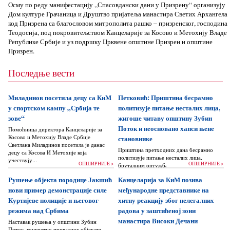
Осму по реду манифестацију „Спасовдански дани у Призрену“ организују
Дом културе Грачаница и Друштво пријатеља манастира Светих Архангела
код Призрена са благословом митрополита рашко – призренског, господина
Теодосија, под покровитељством Канцеларије за Косово и Метохију Владе
Републике Србије и уз подршку Црквене општине Призрен и општине
Призрен.
Последње вести
Миладинов посетила децу са КиМ
Петковић: Приштина бесрамно
у спортском кампу „Србија те
политизује питање несталих лица,
зове“
жигоше читаву општину Зубин
Поток и неосновано хапси њене
Помоћница директора Канцеларије за
Косово и Метохију Владе Србије
становнике
Светлана Миладинов посетила је данас
Приштина претходних дана бесрамно
децу са Косова И Метохије која
политизује питање несталих лица,
учествују...
ОПШИРНИЈЕ >
ОПШИРНИЈЕ >
бруталним оптужбама на рачун Београда
док читаву једну општину Зубин Поток
Рушење објекта породице Јакшић
Канцеларија за КиМ позива
жигоше...
нови пример демонстрације силе
међународне представнике на
Куртијеве полиције и његовог
хитну реакцију због нелегалних
режима над Србима
радова у заштићеној зони
манастира Високи Дечани
Наставак рушења у општини Зубин
Поток, конкретно приватног објеката