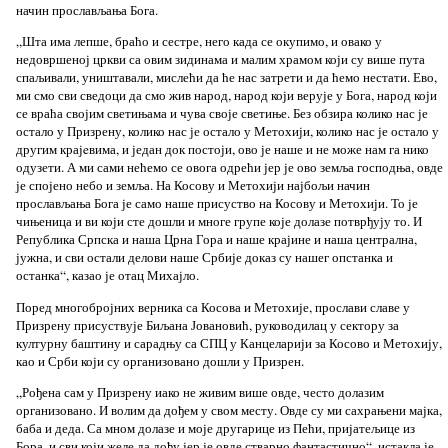
начин прослављања Бога.
„Шта има лепше, браћо и сестре, него када се окупимо, и овако у
недовршеној цркви са овим зидинама и малим храмом који су више пута
спаљивали, уништавали, мислећи да ће нас затрети и да ћемо нестати. Ево,
ми смо сви сведоци да смо жив народ, народ који верује у Бога, народ који
се враћа својим светињама и чува своје светиње. Без обзира колико нас је
остало у Призрену, колико нас је остало у Метохији, колико нас је остало у
другим крајeвима, и један док постоји, ово је наше и не може нам га нико
одузети. А ми сами нећемо се овога одрећи јер је ово земља господња, овде
је спојено небо и земља. На Косову и Метохији најбољи начин
прослављања Бога је само наше присуство на Косову и Метохији. То је
чињеница и ви који сте дошли и многе групе које долазе потврђују то. И
Република Српска и наша Црна Гора и наше крајине и наша централна,
јужна, и сви остали делови наше Србије доказ су нашег опстанка и
останка“, казао је отац Михајло.
Поред многобројних верника са Косова и Метохије, прослави славе у
Призрену присуствује Биљана Јовановић, руководилац у сектору за
културну баштину и сарадњу са СПЦ у Канцеларији за Косово и Метохију,
као и Срби који су организовано дошли у Призрен.
„Рођена сам у Призрену иако не живим више овде, често долазим
организовано. И волим да дођем у свом месту. Овде су ми сахрањени мајка,
баба и деда. Са мном долазе и моје другарице из Пећи, пријатељице из
Бора, и сви који желе да дођу јер је овде стварно фантастично“, истакла је