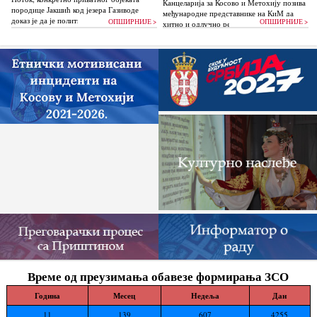
Канцеларија за Косово и Метохију позива
породице Јакшић код језера Газиводе
међународне представнике на КиМ да
доказ је да је политика Аљбина Куртија...
ОПШИРНИЈЕ >
ОПШИРНИЈЕ >
хитно и одлучно реагују и да без
одлагања зауставе поновно отпочињање
нелегалних грађевинских...
Време од преузимања обавезе формирања ЗСО
Година
Месец
Недеља
Дан
11
139
607
4255