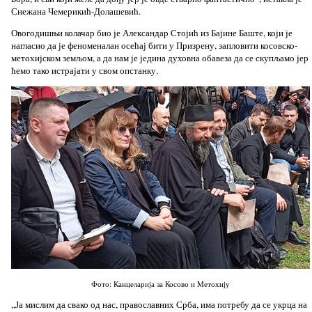
Снежана Чемерикић-Долашевић.
Овогодишњи колачар био је Александар Стојић из Бајине Баште, који је
нагласио да је феноменалан осећај бити у Призрену, запловити косовско-
метохијском земљом, а да нам је једина духовна обавеза да се скупљамо јер
ћемо тако истрајати у свом опстанку.
Фото: Канцеларија за Косово и Метохију
„Ја мислим да свако од нас, православних Срба, има потребу да се укрца на