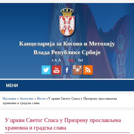
Канцеларија за Косово и Метохију
Влада Републике Србије
A
ћир
|
lat
A
A
МЕНИ
Насловна
»
Актуелно
»
Вести
»У цркви Светог Спаса у Призрену прослављена
храмовна и градска слава
У цркви Светог Спаса у Призрену прослављена
храмовна и градска слава