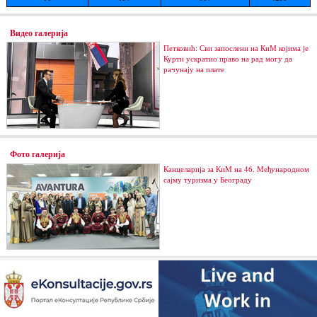
Видео галерија
Петковић: Сви запослени на КиМ којима је
Курти ускратио право на рад могу да
рачунају на плате
Фото галерија
Канцеларија за КиМ на 46. Међународном
сајму туризма у Београду