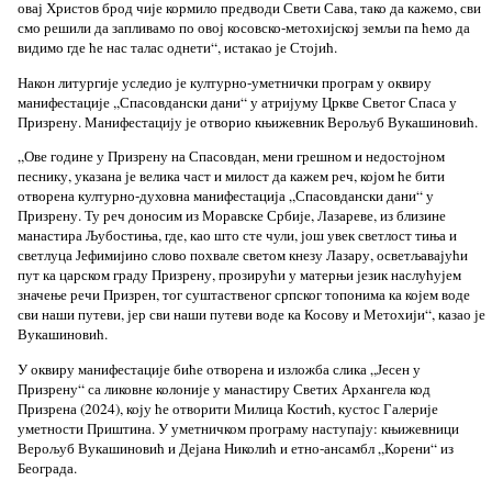
овај Христов брод чије кормило предводи Свети Сава, тако да кажемо, сви
смо решили да запливамо по овој косовско-метохијској земљи па ћемо да
видимо где ће нас талас однети“, истакао је Стојић.
Након литургије уследио је културно-уметнички програм у оквиру
манифестације ,,Спасовдански дани“ у атријуму Цркве Светог Спаса у
Призрену. Манифестацију је отворио књижевник Верољуб Вукашиновић.
„Ове године у Призрену на Спасовдан, мени грешном и недостојном
песнику, указана је велика част и милост да кажем реч, којом ће бити
отворена културно-духовна манифестација „Спасовдански дани“ у
Призрену. Ту реч доносим из Моравске Србије, Лазареве, из близине
манастира Љубостиња, где, као што сте чули, још увек светлост тиња и
светлуца Јефимијино слово похвале светом кнезу Лазару, осветљавајући
пут ка царском граду Призрену, прозирући у матерњи језик наслућујем
значење речи Призрен, тог суштаственог српског топонима ка којем воде
сви наши путеви, јер сви наши путеви воде ка Косову и Метохији“, казао је
Вукашиновић.
У оквиру манифестације биће отворена и изложба слика „Јесен у
Призрену“ са ликовне колоније у манастиру Светих Архангела код
Призрена (2024), коју ће отворити Милица Костић, кустос Галерије
уметности Приштина. У уметничком програму наступају: књижевници
Верољуб Вукашиновић и Дејана Николић и етно-ансамбл „Корени“ из
Београда.