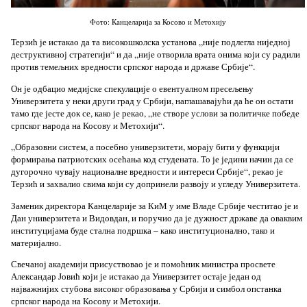
Фото: Канцеларија за Косово и Метохију
Терзић је истакао да та високошколска установа „није подлегла ниједној
деструктивној стратегији“ и да „није отворила врата онима који су радили
против темељних вредности српског народа и државе Србије“.
Он је одбацио медијске спекулације о евентуалном пресељењу
Универзитета у неки други град у Србији, наглашавајући да ће он остати
тамо где јесте док се, како је рекао, „не створе услови за политичке победе
српског народа на Косову и Метохији“.
„Образовни систем, а посебно универзитети, морају бити у функцији
формирања патриотских осећања код студената. То је једини начин да се
дугорочно чувају националне вредности и интереси Србије“, рекао је
Терзић и захвалио свима који су допринели развоју и угледу Универзитета.
Заменик директора Канцеларије за КиМ у име Владе Србије честитао је и
Дан универзитета и Видовдан, и поручио да је дужност државе да оваквим
институцијама буде стална подршка – како институционално, тако и
материјално.
Свечаној академији присуствовао је и помоћник министра просвете
Александар Јовић који је истакао да Универзитет остаје један од
најважнијих стубова високог образовања у Србији и симбол опстанка
српског народа на Косову и Метохији.