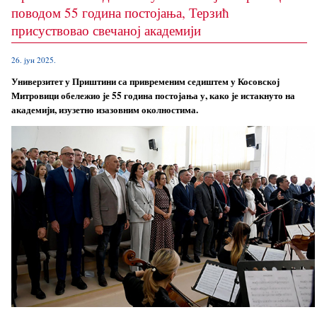
поводом 55 година постојања, Терзић
присуствовао свечаној академији
26. јун 2025.
Универзитет у Приштини са привременим седиштем у Косовској
Митровици обележио је 55 година постојања у, како је истакнуто на
академији, изузетно изазовним околностима.