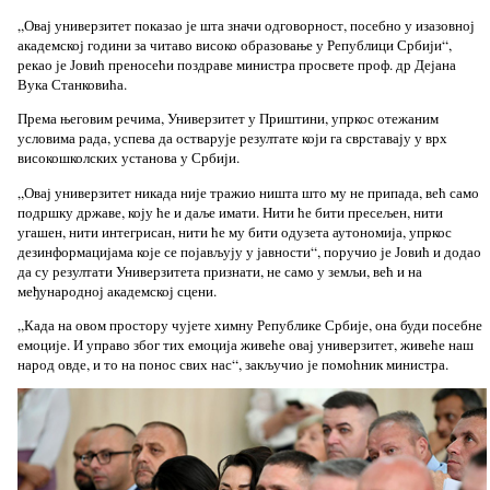
„Овај универзитет показао је шта значи одговорност, посебно у изазовној
академској години за читаво високо образовање у Републици Србији“,
рекао је Јовић преносећи поздраве министра просвете проф. др Дејана
Вука Станковића.
Према његовим речима, Универзитет у Приштини, упркос отежаним
условима рада, успева да остварује резултате који га сврставају у врх
високошколских установа у Србији.
„Овај универзитет никада није тражио ништа што му не припада, већ само
подршку државе, коју ће и даље имати. Нити ће бити пресељен, нити
угашен, нити интегрисан, нити ће му бити одузета аутономија, упркос
дезинформацијама које се појављују у јавности“, поручио је Јовић и додао
да су резултати Универзитета признати, не само у земљи, већ и на
међународној академској сцени.
„Када на овом простору чујете химну Републике Србије, она буди посебне
емоције. И управо због тих емоција живеће овај универзитет, живеће наш
народ овде, и то на понос свих нас“, закључио је помоћник министра.