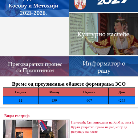
Време од преузимања обавезе формирања ЗСО
Година
Месец
Недеља
Дан
11
139
607
4255
Видео галерија
Петковић: Сви запослени на КиМ којима је
Курти ускратио право на рад могу да
рачунају на плате