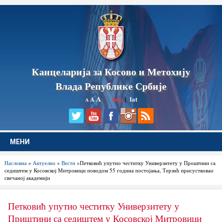
Канцеларија за Косово и Метохију
Влада Републике Србије
A
ћир
|
lat
A
A
МЕНИ
Насловна
»
Актуелно
»
Вести
»Петковић упутио честитку Универзитету у Проштини са
седиштем у Косовској Митровици поводом 55 година постојања, Терзић присуствовао
свечаној академији
Петковић упутио честитку Универзитету у
Приштини са седиштем у Косовској Митровици