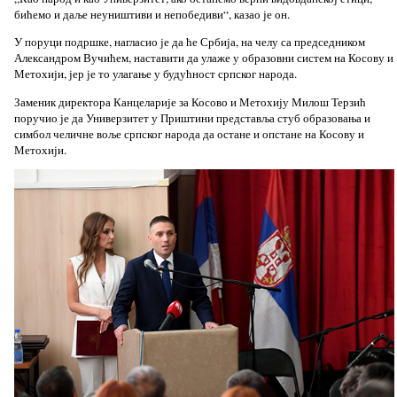
бићемо и даље неуништиви и непобедиви“, казао је он.
У поруци подршке, нагласио је да ће Србија, на челу са председником
Александром Вучићем, наставити да улаже у образовни систем на Косову и
Метохији, јер је то улагање у будућност српског народа.
Заменик директора Канцеларије за Косово и Метохију Милош Терзић
поручио је да Универзитет у Приштини представља стуб образовања и
симбол челичне воље српског народа да остане и опстане на Косову и
Метохији.