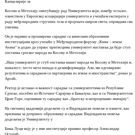
Канцеларије за
Косово и Метохију омогућавају рад Универзитета који, између осталог,
чланством у Европској асоцијацији универзитета и учешћем експерата у
раду међународних стручних тела и пројеката широм света, оправдава сва
улагања.
Он је најавио и проширење сарадње са кинеским образовним
институцијама кроз учешће у Међународном форуму „Кина – земље
Аеана“ и додао да упркос притисцима универзитет наставља да буде ступ
опстанка српског народа на Косову и Метохији.
„Наш универзитет је стуб опстанка нашег народа на Косову и Метохији и,
нажалост, често мета напада и дезинформација. Али, ми одговарамо
резултатима и сарадњом са партнерима из земље и иностранства“, рекао је
Арсић.
Ректор је истакао и важност сарадње са универзитетима из Републике
Српске, посебно из Источног Сарајева и Бањалуке, као и са Универзитетом
Црне Горе, оценивши ту сарадњу као „братску и непроцењиво значајну“.
На свечаној академији додељене су и Видовданске повеље и плакете, као
признања за допринос образовању и сарадњи. Видовданска повеља
додељена је Универзитету у
Бања Луци коју је у име институције примио професор Александар
Остојић.