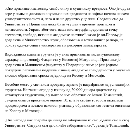
„Ово признање има велику симболичку и суштинску вредност. Оно је одраз
вере у знање и дословно очување оних вредности на којима почива не само
универзитетски систем, него и наше друштво у целини. Сведоци смо да
Универзитет у Приштини може бити угушен у времену притиска и
неизвесности. Управо због тога, ваша институција представља тачку
светлости, слободе, истине и академске частине“, казао је он.Повељу је
додељена и Министарство науке, образовања и технолошког развоја, на
основу одлуке сената универзитета и ресорног министарства.
Видовданска плакета уручена је у знак признања за институционалну
сарадњу и промоцију Факултета у Косовској Митровици. Признање је
додељено и Машинском факултету у Подгорици, чиме је још једном
потврђена регионална подршка и значај академске солидарности у очувању
високог образовања српске заједнице на Косову и Метохији.
Посебно место у свечаном програму заузело је награђивање најуспешнијих
студената. Новчане награде у износу од 20.000 динара додељене су
истакнутим студентима, а у њихово име обратила се Јована Томашевић,
студенткиња са просечном оценом 10, која је својим говором захвалила
професорима и истакла важност улагања у образовање као темеља опстанка
на Косову и Метохији.
„Ова награда нас подсећа да никад не заборавимо ко смо, одакле смо и свој
Универзитет. Сигурна сам да он неће заборавити нас“, рекла је Томашевић.