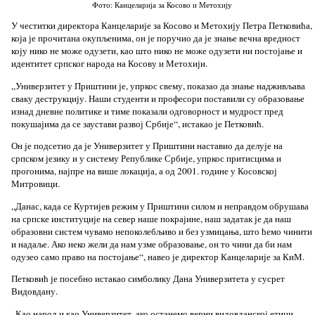
Фото: Канцеларија за Косово и Метохију
У честитки директора Канцеларије за Косово и Метохију Петра Петковића,
која је прочитана окупљенима, он је поручио да је знање вечна вредност
коју нико не може одузети, као што нико не може одузети ни постојање и
идентитет српског народа на Косову и Метохији.
„Универзитет у Приштини је, упркос свему, показао да знање надживљава
сваку деструкцију. Наши студенти и професори поставили су образовање
изнад дневне политике и тиме показали одговорност и мудрост пред
покушајима да се заустави развој Србије“, истакао је Петковић.
Он је подсетио да је Универзитет у Приштини наставио да делује на
српском језику и у систему Републике Србије, упркос притисцима и
прогонима, најпре на више локација, а од 2001. године у Косовској
Митровици.
„Данас, када се Куртијев режим у Приштини силом и неправдом обрушава
на српске институције на север наше покрајине, наш задатак је да наш
образовни систем чувамо непоколебљиво и без узмицања, што ћемо чинити
и надаље. Ако неко жели да нам узме образовање, он то чини да би нам
одузео само право на постојање“, навео је директор Канцеларије за КиМ.
Петковић је посебно истакао симболику Дана Универзитета у сусрет
Видовдану.
„Као народ и као Универзитет, ако останемо верни видовданској етици,