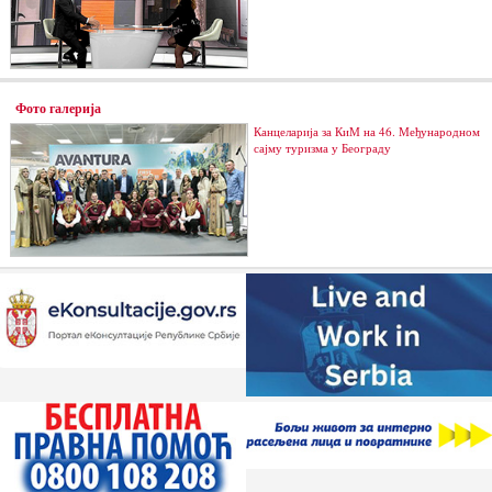
Фото галерија
Канцеларија за КиМ на 46. Међународном
сајму туризма у Београду