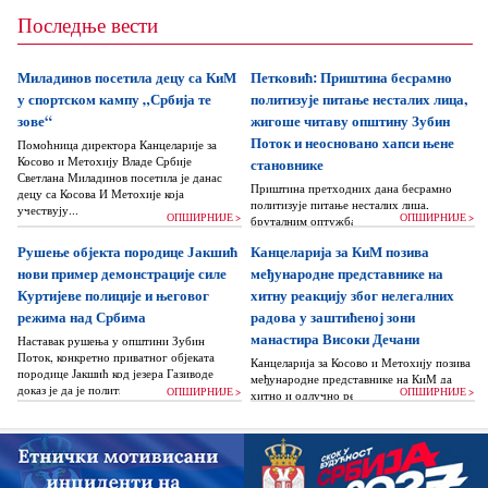
Последње вести
Миладинов посетила децу са КиМ
Петковић: Приштина бесрамно
у спортском кампу „Србија те
политизује питање несталих лица,
зове“
жигоше читаву општину Зубин
Поток и неосновано хапси њене
Помоћница директора Канцеларије за
Косово и Метохију Владе Србије
становнике
Светлана Миладинов посетила је данас
Приштина претходних дана бесрамно
децу са Косова И Метохије која
политизује питање несталих лица,
учествују...
ОПШИРНИЈЕ >
ОПШИРНИЈЕ >
бруталним оптужбама на рачун Београда
док читаву једну општину Зубин Поток
Рушење објекта породице Јакшић
Канцеларија за КиМ позива
жигоше...
нови пример демонстрације силе
међународне представнике на
Куртијеве полиције и његовог
хитну реакцију због нелегалних
режима над Србима
радова у заштићеној зони
манастира Високи Дечани
Наставак рушења у општини Зубин
Поток, конкретно приватног објеката
Канцеларија за Косово и Метохију позива
породице Јакшић код језера Газиводе
међународне представнике на КиМ да
доказ је да је политика Аљбина Куртија...
ОПШИРНИЈЕ >
ОПШИРНИЈЕ >
хитно и одлучно реагују и да без
одлагања зауставе поновно отпочињање
нелегалних грађевинских...