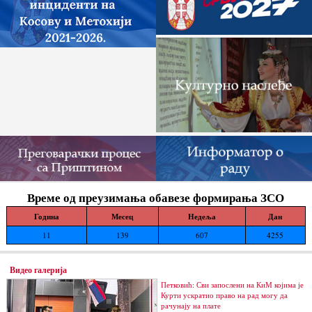
Време од преузимања обавезе формирања ЗСО
Година
Месец
Недеља
Дан
11
139
607
4255
Видео галерија
Петковић: Сви запослени на КиМ којима је
Курти ускратио право на рад могу да
рачунају на плате