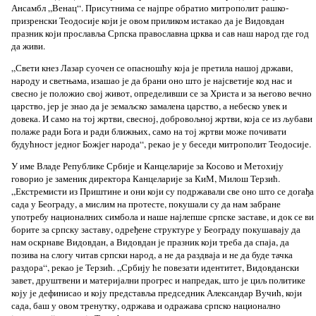
Ансамбл „Венац“. Присутнима се најпре обратио митрополит рашко-
призренски Теодосије који је овом приликом истакао да је Видовдан
празник који прославља Српска православна црква и сав наш народ где год
да живи.
„Свети кнез Лазар суочен се опасношћу која је претила нашој држави,
народу и светњама, изашао је да брани оно што је најсветије код нас и
свесно је положио свој живот, определивши се за Христа и за његово вечно
царство, јер је знао да је земаљско замалена царство, а небеско увек и
довека. И само на тој жртви, свесној, добровољној жртви, која се из љубави
полаже ради Бога и ради ближњих, само на тој жртви може почивати
будућност једног Божјег народа“, рекао је у беседи митрополит Теодосије.
У име Владе Републике Србије и Канцеларије за Косово и Метохију
говорио је заменик директора Канцеларије за КиМ, Милош Терзић.
„Екстремисти из Приштине и они који су подржавали све оно што се догађа
сада у Београду, а мислим на протесте, покушали су да нам забране
употребу националних симбола и наше најлепше српске заставе, и док се ви
борите за српску заставу, одређене структуре у Београду покушавају да
нам оскрнаве Видовдан, а Видовдан је празник који треба да спаја, да
позива на слогу читав српски народ, а не да раздваја и не да буде тачка
раздора“, рекао је Терзић. „Србију ће повезати идентитет, Видовдански
завет, друштвени и материјални прогрес и напредак, што је циљ политике
коју је дефинисао и коју представља председник Александар Вучић, који
сада, баш у овом тренутку, одржава и одражава српско национално