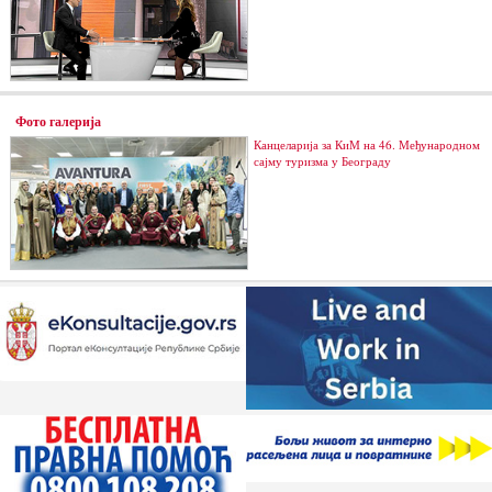
Фото галерија
Канцеларија за КиМ на 46. Међународном
сајму туризма у Београду