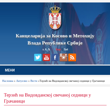
Канцеларија за Косово и Метохију
Влада Републике Србије
A
ћир
|
lat
A
A
МЕНИ
Насловна
»
Актуелно
»
Вести
»Терзић на Видовданској свечаној седници у Грачаници
Терзић на Видовданској свечаној седници у
Грачаници