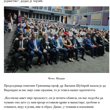
јединство“, додао је Терзић.
Фото: Медији
Председница општине Грачаница проф. др Љиљана Шубарић казала је да
Видовдан за нас није само празник, то је темељ нашег идентитета.
„Косовски завет није прошлост, он је вечита обавеза, он нас подсећа да
чувамо оно што су нам преци оставили цркве и манастире, гробове и
огњишта, веру и језик, име и образ. Данас, у тешким и изазовним