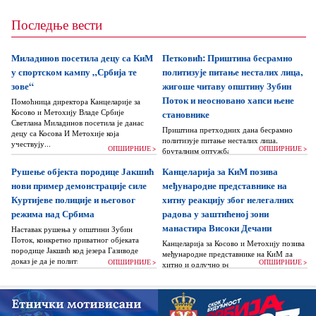
Последње вести
Миладинов посетила децу са КиМ
Петковић: Приштина бесрамно
у спортском кампу „Србија те
политизује питање несталих лица,
зове“
жигоше читаву општину Зубин
Поток и неосновано хапси њене
Помоћница директора Канцеларије за
Косово и Метохију Владе Србије
становнике
Светлана Миладинов посетила је данас
Приштина претходних дана бесрамно
децу са Косова И Метохије која
политизује питање несталих лица,
учествују...
ОПШИРНИЈЕ >
ОПШИРНИЈЕ >
бруталним оптужбама на рачун Београда
док читаву једну општину Зубин Поток
Рушење објекта породице Јакшић
Канцеларија за КиМ позива
жигоше...
нови пример демонстрације силе
међународне представнике на
Куртијеве полиције и његовог
хитну реакцију због нелегалних
режима над Србима
радова у заштићеној зони
манастира Високи Дечани
Наставак рушења у општини Зубин
Поток, конкретно приватног објеката
Канцеларија за Косово и Метохију позива
породице Јакшић код језера Газиводе
међународне представнике на КиМ да
доказ је да је политика Аљбина Куртија...
ОПШИРНИЈЕ >
ОПШИРНИЈЕ >
хитно и одлучно реагују и да без
одлагања зауставе поновно отпочињање
нелегалних грађевинских...