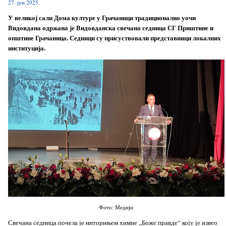
27. јун 2025.
У великој сали Дома културе у Грачаници традиционално уочи
Видовдана одржана је Видовданска свечана седница СГ Приштине и
општине Грачаница. Седници су присуствовали представници локалних
институција.
Фото: Медији
Свечана седница почела је инторињем химне „Боже правде“ коју је извео