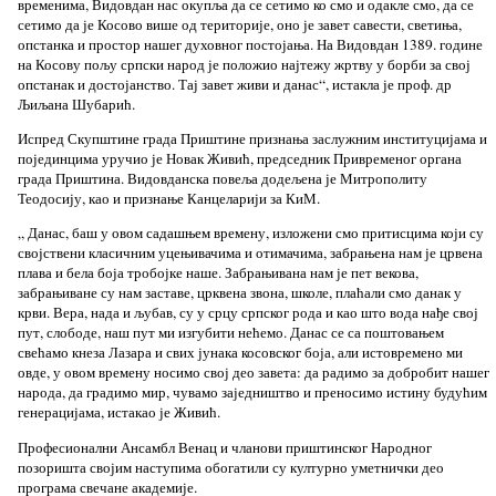
временима, Видовдан нас окупља да се сетимо ко смо и одакле смо, да се
сетимо да је Косово више од територије, оно је завет савести, светиња,
опстанка и простор нашег духовног постојања. На Видовдан 1389. године
на Косову пољу српски народ је положио најтежу жртву у борби за свој
опстанак и достојанство. Тај завет живи и данас“, истакла је проф. др
Љиљана Шубарић.
Испред Скупштине града Приштине признања заслужним институцијама и
појединцима уручио је Новак Живић, председник Привременог органа
града Приштина. Видовданска повеља додељена је Митрополиту
Теодосију, као и признање Канцеларији за КиМ.
„ Данас, баш у овом садашњем времену, изложени смо притисцима који су
својствени класичним уцењивачима и отимачима, забрањена нам је црвена
плава и бела боја тробојке наше. Забрањивана нам је пет векова,
забрањиване су нам заставе, црквена звона, школе, плаћали смо данак у
крви. Вера, нада и љубав, су у срцу српског рода и као што вода нађе свој
пут, слободе, наш пут ми изгубити нећемо. Данас се са поштовањем
свећамо кнеза Лазара и свих јунака косовског боја, али истовремено ми
овде, у овом времену носимо свој део завета: да радимо за добробит нашег
народа, да градимо мир, чувамо заједништво и преносимо истину будућим
генерацијама, истакао је Живић.
Професионални Ансамбл Венац и чланови приштинског Народног
позоришта својим наступима обогатили су културно уметнички део
програма свечане академије.