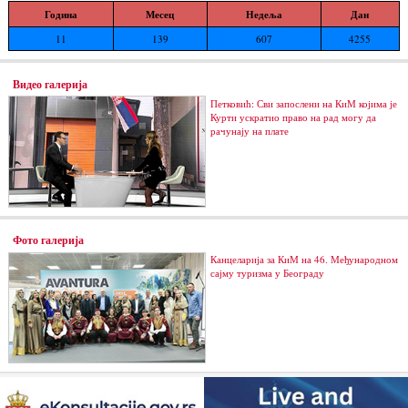
Година
Месец
Недеља
Дан
11
139
607
4255
Видео галерија
Петковић: Сви запослени на КиМ којима је
Курти ускратио право на рад могу да
рачунају на плате
Фото галерија
Канцеларија за КиМ на 46. Међународном
сајму туризма у Београду