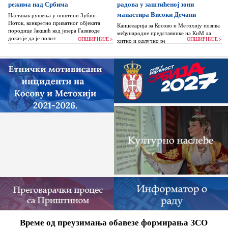
режима над Србима
радова у заштићеној зони
манастира Високи Дечани
Наставак рушења у општини Зубин
Поток, конкретно приватног објеката
Канцеларија за Косово и Метохију позива
породице Јакшић код језера Газиводе
међународне представнике на КиМ да
доказ је да је политика Аљбина Куртија...
ОПШИРНИЈЕ >
ОПШИРНИЈЕ >
хитно и одлучно реагују и да без
одлагања зауставе поновно отпочињање
нелегалних грађевинских...
Време од преузимања обавезе формирања ЗСО