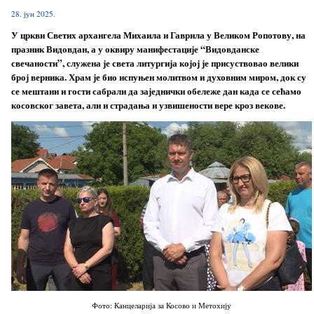
28. јун 2025.
У цркви Светих архангела Михаила и Гаврила у Великом Ропотову, на
празник Видовдан, а у оквиру манифестације “Видовданске
свечаности”, служена је света литургија којој је присуствовао велики
број верника. Храм је био испуњен молитвом и духовним миром, док су
се мештани и гости сабрали да заједнички обележе дан када се сећамо
косовског завета, али и страдања и узвишености вере кроз векове.
Фото: Канцеларија за Косово и Метохију