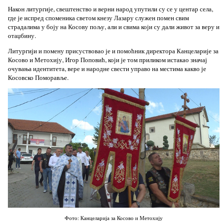
Након литургије, свештенство и верни народ упутили су се у центар села,
где је испред споменика светом кнезу Лазару служен помен свим
страдалима у боју на Косову пољу, али и свима који су дали живот за веру и
отаџбину.
Литургији и помену присуствовао је и помоћник директора Канцеларије за
Косово и Метохију, Игор Поповић, који је том приликом истакао значај
очувања идентитета, вере и народне свести управо на местима какво је
Косовско Поморавље.
Фото: Канцеларија за Косово и Метохију