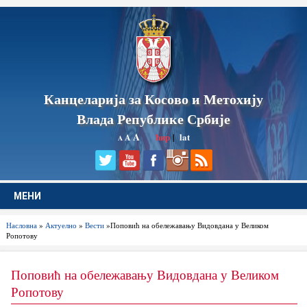
Канцеларија за Косово и Метохију
Влада Републике Србије
A
ћир
|
lat
A
A
МЕНИ
Насловна
»
Актуелно
»
Вести
»Поповић на обележавању Видовдана у Великом
Ропотову
Поповић на обележавању Видовдана у Великом
Ропотову