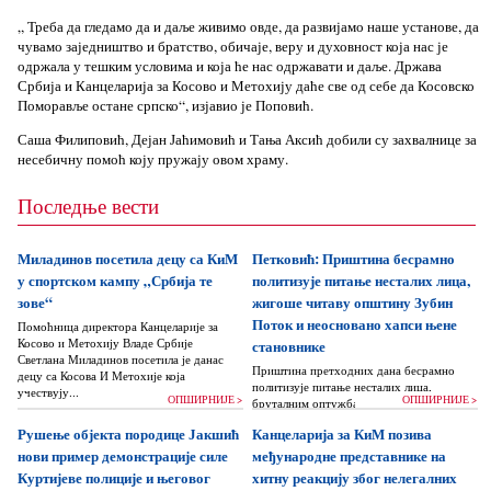
„ Треба да гледамо да и даље живимо овде, да развијамо наше установе, да
чувамо заједништво и братство, обичаје, веру и духовност која нас је
одржала у тешким условима и која ће нас одржавати и даље. Држава
Србија и Канцеларија за Косово и Метохију даће све од себе да Косовско
Поморавље остане српско“, изјавио је Поповић.
Саша Филиповић, Дејан Јаћимовић и Тања Аксић добили су захвалнице за
несебичну помоћ коју пружају овом храму.
Последње вести
Миладинов посетила децу са КиМ
Петковић: Приштина бесрамно
у спортском кампу „Србија те
политизује питање несталих лица,
зове“
жигоше читаву општину Зубин
Поток и неосновано хапси њене
Помоћница директора Канцеларије за
Косово и Метохију Владе Србије
становнике
Светлана Миладинов посетила је данас
Приштина претходних дана бесрамно
децу са Косова И Метохије која
политизује питање несталих лица,
учествују...
ОПШИРНИЈЕ >
ОПШИРНИЈЕ >
бруталним оптужбама на рачун Београда
док читаву једну општину Зубин Поток
Рушење објекта породице Јакшић
Канцеларија за КиМ позива
жигоше...
нови пример демонстрације силе
међународне представнике на
Куртијеве полиције и његовог
хитну реакцију због нелегалних