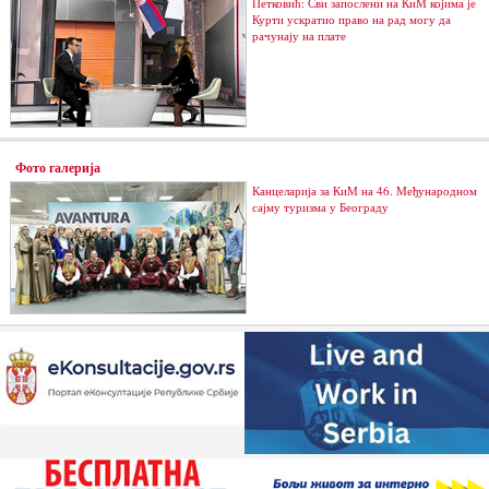
Петковић: Сви запослени на КиМ којима је
Курти ускратио право на рад могу да
рачунају на плате
Фото галерија
Канцеларија за КиМ на 46. Међународном
сајму туризма у Београду