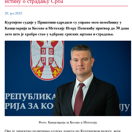
истину о страдању Срба
20. јул 2025.
Куртијеве судије у Приштини одредиле су управо мом помоћнику у
Канцеларији за Косово и Метохију Игору Поповићу притвор до 30 дана
зато што је храбро стао у одбрану српских жртава и страдања.
Фото: Канцеларија за Косово и Метохију
Ово је директно политичка одлука донета по Куртијевом налогу, који