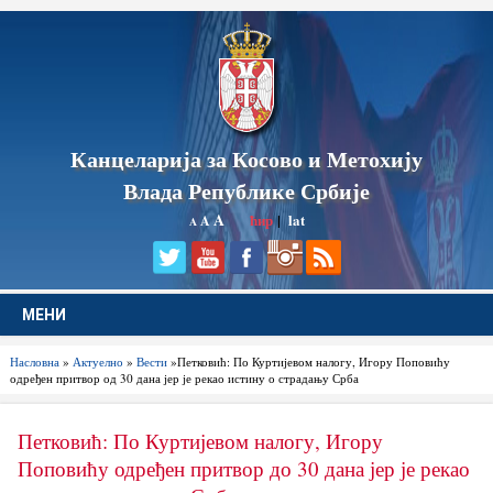
Канцеларија за Косово и Метохију
Влада Републике Србије
A
ћир
|
lat
A
A
МЕНИ
Насловна
»
Актуелно
»
Вести
»Петковић: По Куртијевом налогу, Игору Поповићу
одређен притвор од 30 дана јер је рекао истину о страдању Срба
Петковић: По Куртијевом налогу, Игору
Поповићу одређен притвор до 30 дана јер је рекао