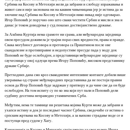
Србима на Косову и Метохији жели да забрани и слободу изражавања и
живот сам и није заснована ни на каквим чињеницама јер је истина да за
злочине над Србима на Косову и Метохији нико никад није одговарао.
Игор Поповић је поручио оно што сваки честити Србин и мисли и зна и
данас је током доводјења у суд показао доствојанствено држање.
За Аљбина Куртија нема срамоте ни срама, али међународна заједница
овом пресудом доживела је трајни пораз свих вредности, права и правде.
Свака могућност договора и преговора са Приштином после ове
скандалозне и противправне и недопустиве пресуде пада у воду док
Поповић не буде ослободјен, а представници међународне заједнице су
саучесници у овој одлуци према Игору Поповићу, високом представнику
државе Србије.
Претходних дана смо кроз свакодневне интензивне контакте добили више
уверавања од стране међународних представника да не постоји правни
основ да Игор Поповић буде задржан у притвору и да чине све да он буде
ослободјен. На том испиту су по ко зна који пут пали и Поповић дели
судбину десетина неправедно утамничених Срба.
Међутим, нема те тамнице ни решетака којима Курти може да забрани и
ухапси истину и док је последњег часног Србина, сведочиће се истина о
српским жртвама на Косову и Метохији, а за њихово страдање воде се и
поступци пред судом у Хагу.
Канцеларија за Косово и Метохију стоји чврсто уз свог колегу Игора