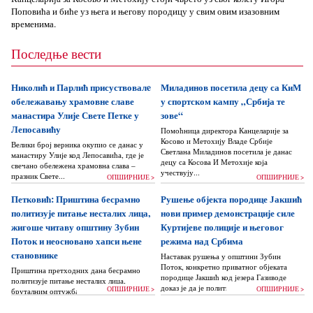
Поповића и биће уз њега и његову породицу у свим овим изазовним
временима.
Последње вести
Николић и Парлић присуствовалe
Миладинов посетила децу са КиМ
обележавању храмовне славе
у спортском кампу „Србија те
манастира Улије Свете Петке у
зове“
Лепосавићу
Помоћница директора Канцеларије за
Косово и Метохију Владе Србије
Велики број верника окупио се данас у
Светлана Миладинов посетила је данас
манастиру Улије код Лепосавића, где је
децу са Косова И Метохије која
свечано обележена храмовна слава –
учествују...
празник Свете...
ОПШИРНИЈЕ >
ОПШИРНИЈЕ >
Петковић: Приштина бесрамно
Рушење објекта породице Јакшић
политизује питање несталих лица,
нови пример демонстрације силе
жигоше читаву општину Зубин
Куртијеве полиције и његовог
Поток и неосновано хапси њене
режима над Србима
становнике
Наставак рушења у општини Зубин
Поток, конкретно приватног објеката
Приштина претходних дана бесрамно
породице Јакшић код језера Газиводе
политизује питање несталих лица,
доказ је да је политика Аљбина Куртија...
ОПШИРНИЈЕ >
ОПШИРНИЈЕ >
бруталним оптужбама на рачун Београда
док читаву једну општину Зубин Поток
жигоше...