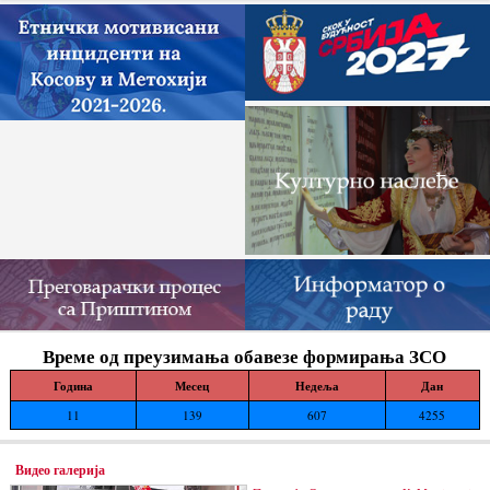
Време од преузимања обавезе формирања ЗСО
Година
Месец
Недеља
Дан
11
139
607
4255
Видео галерија