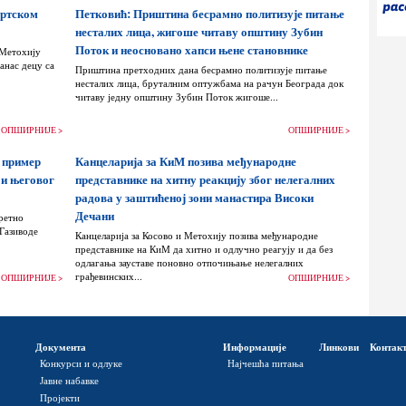
ортском
Петковић: Приштина бесрамно политизује питање
несталих лица, жигоше читаву општину Зубин
Поток и неосновано хапси њене становнике
 Метохију
анас децу са
Приштина претходних дана бесрамно политизује питање
несталих лица, бруталним оптужбама на рачун Београда док
читаву једну општину Зубин Поток жигоше...
ОПШИРНИЈЕ >
ОПШИРНИЈЕ >
 пример
Канцеларија за КиМ позива међународне
 и његовог
представнике на хитну реакцију због нелегалних
радова у заштићеној зони манастира Високи
Дечани
ретно
 Газиводе
Канцеларија за Косово и Метохију позива међународне
представнике на КиМ да хитно и одлучно реагују и да без
одлагања зауставе поновно отпочињање нелегалних
грађевинских...
ОПШИРНИЈЕ >
ОПШИРНИЈЕ >
Документа
Информације
Линкови
Контак
Конкурси и одлуке
Најчешћа питања
Јавне набавке
Пројекти