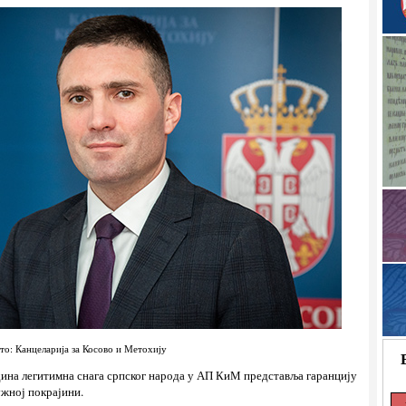
то: Канцеларија за Косово и Метохију
едина легитимна снага српског народа у АП КиМ представља гаранцију
ужној покрајини.