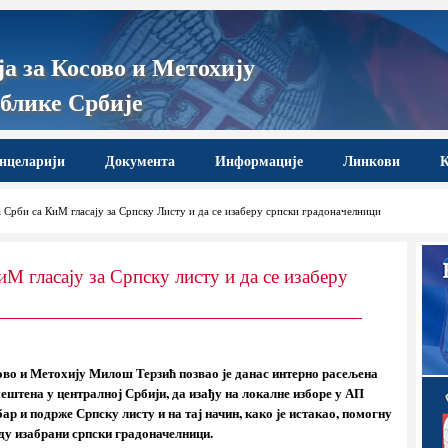
а за Косово и Метохију
блике Србије
нцеларији
Документа
Информације
Линкови
К
 Срби са КиМ гласају за Српску Листу и да се изаберу српски градоначелници
М гласају за Српску листу и да се изаберу
ово и Метохију Милош Терзић позвао је данас интерно расељена
мештена у централној Србији, да изађу на локалне изборе у АП
бар и подрже Српску листу и на тај начин, како је истакао, помогну
ду изабрани српски градоначелници.