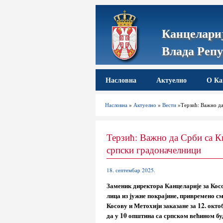
Канцелариј
Влада Репу
Насловна
Актуелно
О Ка
Насловна
»
Актуелно
»
Вести
»Терзић: Важно да
Терзић: Важно да Срби са Ки
српски градоначелници
18. септембар 2025.
Заменик директора Канцеларије за Кос
лица из јужне покрајине, привремено с
Косову и Метохији заказане за 12. окто
да у 10 општина са српском већином бу