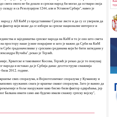
Кан
до свега овога не би дошло и српски народ би могао да оствари своја
тур
у складу и са Резолуцијом 1244, али и Уставом Србије'', навео је
ки народ у АП КиМ уз представнике Српске листе и да су се уверили да
ки фактор који може да се избори за српске националне интересе и
 јединства и заједништва српског народа на КиМ и то је оно што смета
 на простору наше јужне покрајине и зато је важно да Срби на КиМ
ти Србе градоначелнике у српским срединама који ће бити загледани у
ександра Вучића'', рекао је Терзић.
ије, Хрватске и такозваног Косова, Терзић је рекао да је то покушај
г народа и истакао да је Србија данас десетоструко снажнија
 била 2012. године.
о кршење свих споразума, и Војнотехничког споразума у Куманову и
њихових оружаних снага је кршење сваког споразума. Зато је важно да
ремљеније и боље наоружане како бисмо били фактор одвраћања, јер
ог Балкана имати само ако будемо имали снажну српску војску'',