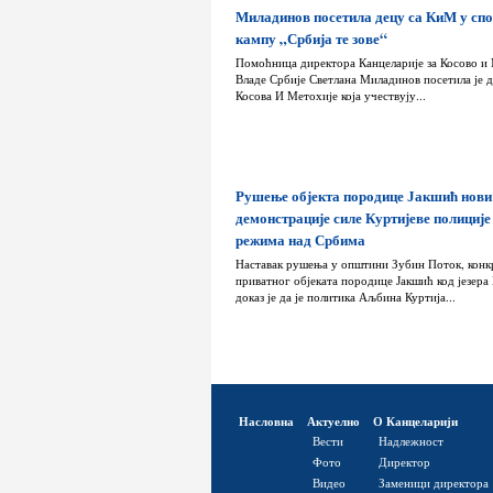
Миладинов посетила децу са КиМ у сп
кампу „Србија те зове“
Помоћница директора Канцеларије за Косово и
Владе Србије Светлана Миладинов посетила је д
Косова И Метохије која учествују...
Рушење објекта породице Јакшић нови
демонстрације силе Куртијеве полиције
режима над Србима
Наставак рушења у општини Зубин Поток, конк
приватног објеката породице Јакшић код језера
доказ је да је политика Аљбина Куртија...
Насловна
Актуелно
О Канцеларији
Вести
Надлежност
Фото
Директор
Видео
Заменици директора