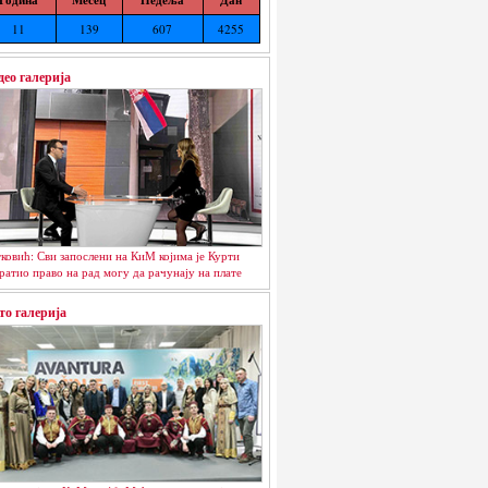
11
139
607
4255
део галерија
ковић: Сви запослени на КиМ којима је Курти
ратио право на рад могу да рачунају на плате
то галерија