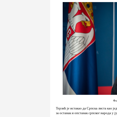
Фо
Терзић је истакао да Српска листа као ј
за останак и опстанак српског народа у ј