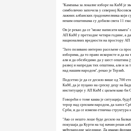
''Кампања за локалне изборе на КиМ је з
симболично започела у северној Косовско
лажних албанских градоначелника који су
неким општинама су добили свега 11 гласо
Он је рекао да се ''може написати књига'
АП КиМ у претходне четири године, а да
националних вредности на простору АП 
''Зато позивано интерно расељене са прос
изборима, да то право искористе и да на
али и да обезбедимо да у шест општина ј
развој и напредак тих општина, али и за
над нашим народом'', рекао је Терзић.
Подсетио је да се десило више од 700 е
КиМ, да је пуцано на српску децу на Бадњ
институције у АП КиМ с циљем како би 
Говорећи о томе каква је ситуација, буд
терор над српским народом, да хапсе Срб
Срби, и да се измени етничка структура и
''Ако се нешто лоше буде десило на Балк
покушаја да Курти на тај начин реши а
међународне заједнице. Да имамо формир