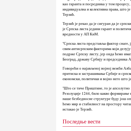
као гаранта и посредника у том процесу, 
индивидуална и колективна права, што је 
Терзић.
Терзић је рекао да је сигуран да је српс
је Српска листа једини гарант и политич
вредности у АП КиМ.
''Српска листа представља фактор снаге,
свим антисрпским факторима који делују
подрже Српску листу, јер онда ћемо има
Београд, државу Србију и председника Ал
Говорећи о најављеној војној вежби Албан
притиска и застрашивања Србије и српско
економски, политички и војно него што је
''Што се тиче Приштине, то је апсолутн
Резолуције 1244, било какво формирање 
наше безбедносне структуре буду још оп
ћемо мир и стабилност на простору читав
истакао је Терзић.
Последње вести