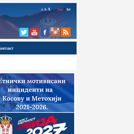
A
A
ћир
|
lat
A
онтакт