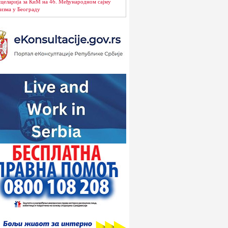
целарија за КиМ на 46. Међународном сајму
изма у Београду