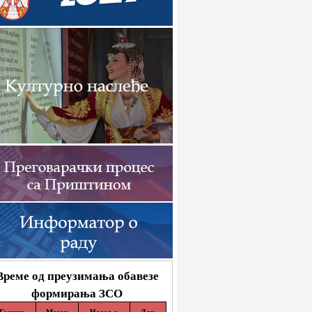
Време од преузимања обавезе
формирања ЗСО
Година
Месец
Недеља
Дан