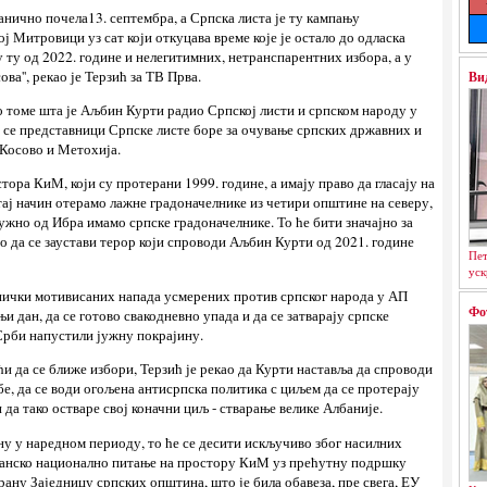
ванично почела13. септембра, а Српска листа је ту кампању
ј Митровици уз сат који откуцава време које је остало до одласка
 ту од 2022. године и нелегитимних, нетранспарентних избора, а у
ва'', рекао је Терзић за ТВ Прва.
Ви
' о томе шта је Аљбин Курти радио Српској листи и српском народу у
 се представници Српске листе боре за очување српских државних и
Косово и Метохија.
тора КиМ, који су протерани 1999. године, а имају право да гласају на
 тај начин отерамо лажне градоначелнике из четири општине на северу,
ужно од Ибра имамо српске градоначелнике. То ће бити значајно за
 то да се заустави терор који спроводи Аљбин Курти од 2021. године
Пет
уск
тнички мотивисаних напада усмерених против српског народа у АП
Фо
и дан, да се готово свакодневно упада и да се затварају српске
Срби напустили јужну покрајину.
ући да се ближе избори, Терзић је рекао да Курти наставља да спроводи
е, да се води огољена антисрпска политика с циљем да се протерају
 да тако остваре свој коначни циљ - стварање велике Албаније.
ану у наредном периоду, то ће се десити искључиво због насилних
лбанско национално питање на простору КиМ уз прећутну подршку
ану Заједницу српских општина, што је била обавеза, пре свега, ЕУ