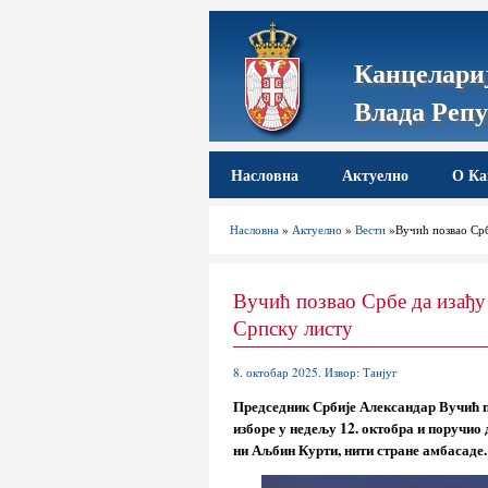
Канцелариј
Влада Репу
Насловна
Актуелно
О Ка
Насловна
»
Актуелно
»
Вести
»Вучић позвао Србе
Вучић позвао Србе да изађу 
Српску листу
8. октобар 2025. Извор: Танјуг
Председник Србије Александар Вучић по
изборе у недељу 12. октобра и поручио 
ни Аљбин Курти, нити стране амбасаде.