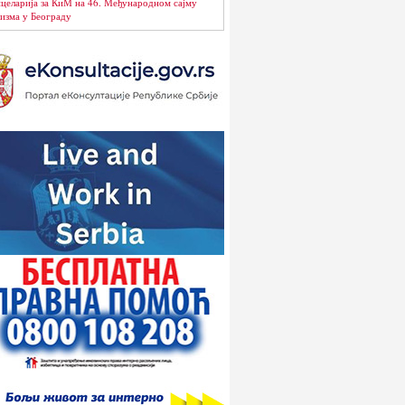
целарија за КиМ на 46. Међународном сајму
изма у Београду