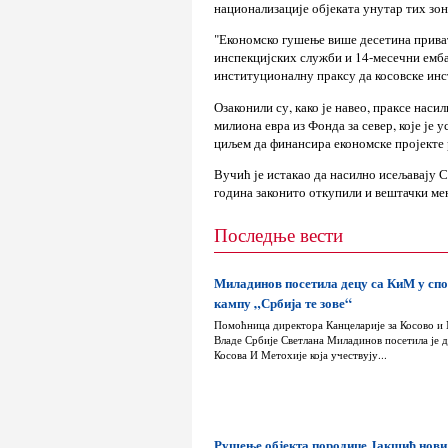
национализације објеката унутар тих зон
"Економско гушење више десетина приват
инспекцијских служби и 14-месечни ембар
институционалну праксу да косовске инс
Озаконили су, како је навео, праксе нас
милиона евра из Фонда за север, које је
циљем да финансира економске пројекте 
Вучић је истакао да насилно исељавају Ср
година законито откупили и вештачки ме
Последње вести
Миладинов посетила децу са КиМ у сп
кампу „Србија те зове“
Помоћница директора Канцеларије за Косово и
Владе Србије Светлана Миладинов посетила је д
Косова И Метохије која учествују...
Рушење објекта породице Јакшић нови