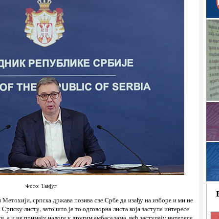
Фото: Танјуг
 Метохији, српска држава позива све Србе да изађу на изборе и ми не
а Српску листу, зато што је то одговорна листа која заступа интересе
ти, а и не примају налоге у другим амбасадама, већ заступају интересе