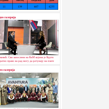
11
139
607
4255
део галерија
ковић: Сви запослени на КиМ којима је Курти
ратио право на рад могу да рачунају на плате
то галерија