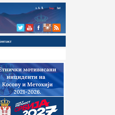
A
A
ћир
|
lat
A
онтакт