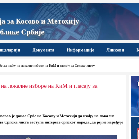
а за Косово и Метохију
блике Србије
нцеларији
Документа
Информације
Линкови
К
 да изађу на локалне изборе на КиМ и гласају за Српску листу
на локалне изборе на КиМ и гласају за
звао је данас Србе на Косову и Метохији да изађу на локалне
да Српска листа заступа интересе српског народа, да јој не наређује