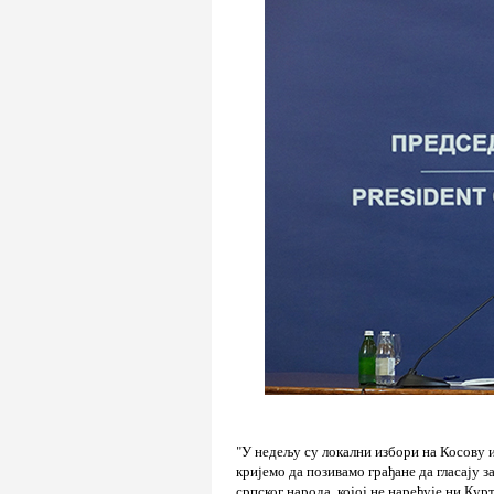
"У недељу су локални избори на Косову и
кријемо да позивамо грађане да гласају з
српског народа, којој не наређује ни Кур