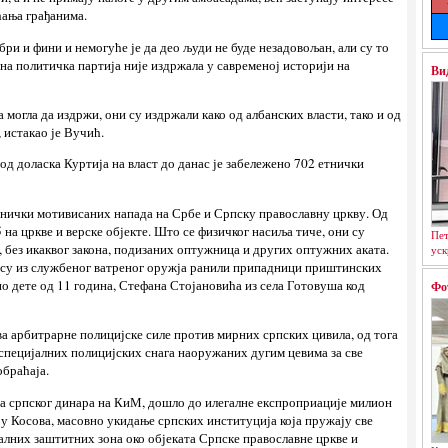
ћања грађанима.
обри и фини и немогуће је да део људи не буде незадовољан, али су то
дна политичка партија није издржала у савременој историји на
Ви
а могла да издржи, они су издржали како од албанских власти, тако и од
 истакао је Вучић.
 од доласка Куртија на власт до данас је забележено 702 етнички
тнички мотивисаних напада на Србе и Српску православну цркву. Од
5 на цркве и верске објекте. Што се физичког насиља тиче, они су
Пет
 без икаквог закона, подизаних оптужница и других оптужних аката.
уск
е су из службеног ватреног оружја ранили припадници приштинских
о дете од 11 година, Стефана Стојановића из села Готовуша код
Фо
ева арбитрарне полицијске силе против мирних српских цивила, од тога
специјалних полицијских снага наоружаних дугим цевима за све
обраћаја.
ета српског динара на КиМ, дошло до илегалне експроприације милион
ру Косова, масовно укидање српских институција која пружају све
алних заштитних зона око објеката Српске православне цркве и