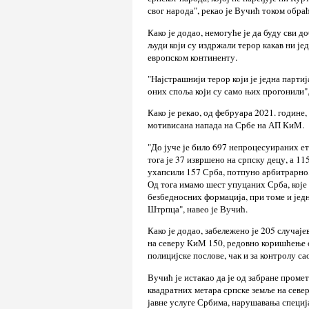
свог народа", рекао је Вучић током обра
Како је додао, немогуће је да буду сви д
људи који су издржали терор какав ни је
европском континенту.
"Најстрашнији терор који је једна партиј
оних споља који су само њих прогонили",
Како је рекао, од фебруара 2021. године,
мотивисана напада на Србе на АП КиМ.
"До јуче је било 697 непроцесуираних е
тога је 37 извршено на српску децу, а 11
ухапсили 157 Срба, потпуно арбитрарно,
Од тога имамо шест упуцаних Срба, кој
безбедносних формација, при томе и једн
Штрпца", навео је Вучић.
Како је додао, забележено је 205 случај
на северу КиМ 150, редовно коришћење 
полицијске послове, чак и за контролу са
Вучић је истакао да је од забране пром
квадратних метара српске земље на севе
јавне услуге Србима, нарушавања специј