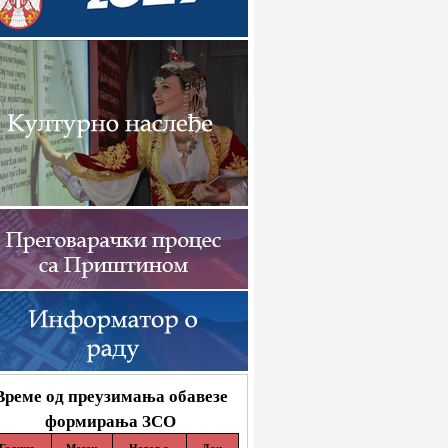
Време од преузимања обавезе
формирања ЗСО
Година
Месец
Недеља
Дан