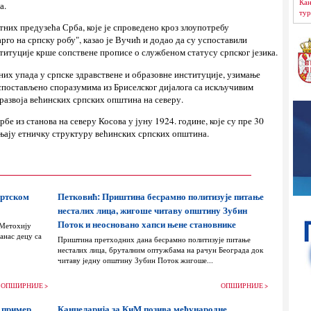
Кан
а.
тур
них предузећа Срба, које је спроведено кроз злоупотребу
го на српску робу", казао је Вучић и додао да су успоставили
титуције крше сопствене прописе о службеном статусу српског језика.
илних упада у српске здравствене и образовне институције, узимање
 успостављено споразумима из Бриселског дијалога са искључивим
развоја већинских српских општина на северу.
бе из станова на северу Косова у јуну 1924. године, које су пре 30
њају етничку структуру већинских српских општина.
ортском
Петковић: Приштина бесрамно политизује питање
несталих лица, жигоше читаву општину Зубин
Поток и неосновано хапси њене становнике
 Метохију
анас децу са
Приштина претходних дана бесрамно политизује питање
несталих лица, бруталним оптужбама на рачун Београда док
читаву једну општину Зубин Поток жигоше...
ОПШИРНИЈЕ >
ОПШИРНИЈЕ >
 пример
Канцеларија за КиМ позива међународне