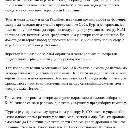
брине о интересима срског народа на КиМ и "њихов газда јесте српски
народ, а не страни налогодавци или Приштина".
"Курти жели поделу и да са Рашићем, или некин другим, проба да формира
владу а да наводно има учешће представнике Срба. Курти је нервозан, јер
нема већину и не може да формира владу, а пуно је уложио на северу КиМ
постављањем нелегитимних градоначелника у четири српске општине. Не
можете да натарате народ да промени мишљење, и оно што носи у срцу, а
то је Србија", истакао је Петковић.
Директор Канцеларије за КиМ објашава и зашто је значајан повратак
представника Срба у институције у јужној покрајини.
"Ови избори су важни за опстанак Срба на КиМ како би могли да наставимо
са пројектима и социјалним програмима. Неће бити ни једног нашег човека
који неће имати нека примања. Зато позивамо све Србе да изађу и гласају за
Српску листу и интерно расељена лица да оду са важећим документима и
гласају", каже Петковић.
Три месеца пре рока, а четири дана уочи одржавања локалних избора на
KиМ, Анкара се, како је рекао, директно укључила у предизборну кампању.
"Турска је у војном смислу друга сила у оквиру НАТО пакта, и управо због
њеног односа према региону у великој мери зависи и мир. Слањем дронова
омогућава да Приштина директно прети Србима. И ови дронови и све што
је раније стизало из Турске показује да Турска потпомаже Куртија и