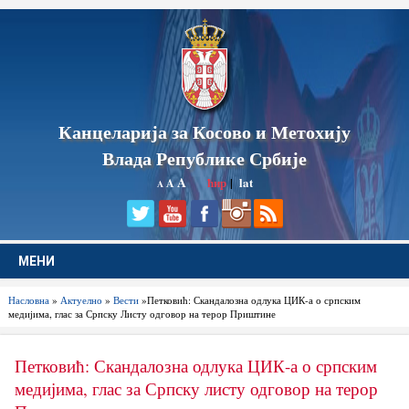
Канцеларија за Косово и Метохију
Влада Републике Србије
A
ћир
|
lat
A
A
МЕНИ
Насловна
»
Актуелно
»
Вести
»Петковић: Скандалозна одлука ЦИК-а о српским
медијима, глас за Српску Листу одговор на терор Приштине
Петковић: Скандалозна одлука ЦИК-а о српским
медијима, глас за Српску листу одговор на терор