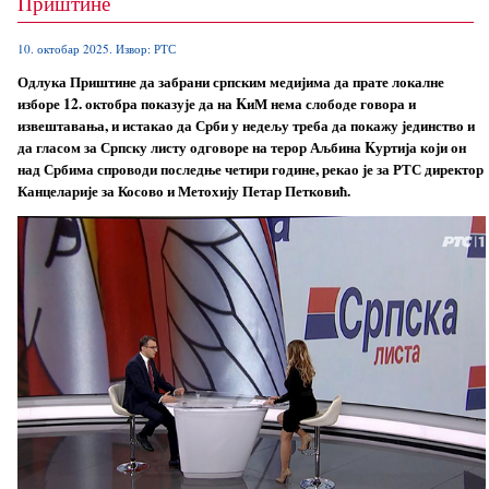
Приштине
10. октобар 2025. Извор: РТС
Одлука Приштине да забрани српским медијима да прате локалне
изборе 12. октобра показује да на KиМ нема слободе говора и
извештавања, и истакао да Срби у недељу треба да покажу јединство и
да гласом за Српску листу одговоре на терор Аљбина Kуртија који он
над Србима спроводи последње четири године, рекао је за РТС директор
Канцеларије за Косово и Метохију Петар Петковић.