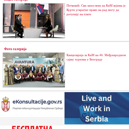
Петковић: Сви запослени на КиМ којима је
Курти ускратио право на рад могу да
рачунају на плате
Фото галерија
Канцеларија за КиМ на 46. Међународном
сајму туризма у Београду