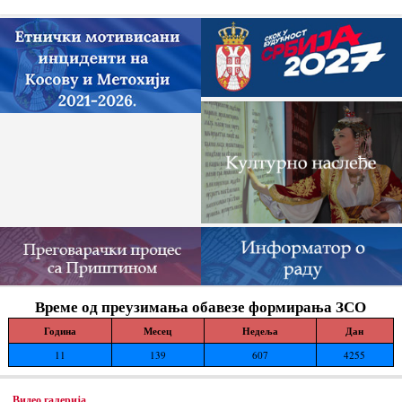
нелегалних грађевинских...
Време од преузимања обавезе формирања ЗСО
Година
Месец
Недеља
Дан
11
139
607
4255
Видео галерија