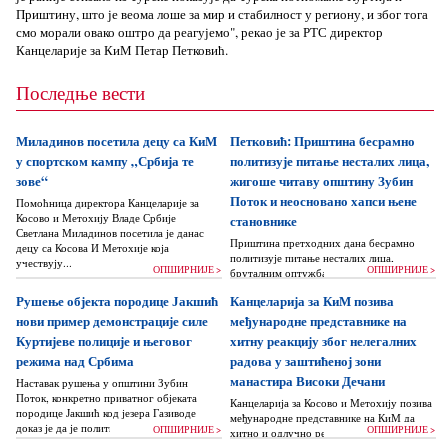
Приштину, што је веома лоше за мир и стабилност у региону, и због тога
смо морали овако оштро да реагујемо", рекао је за РТС директор
Канцеларије за КиМ Петар Петковић.
Последње вести
Миладинов посетила децу са КиМ
Петковић: Приштина бесрамно
у спортском кампу „Србија те
политизује питање несталих лица,
зове“
жигоше читаву општину Зубин
Поток и неосновано хапси њене
Помоћница директора Канцеларије за
Косово и Метохију Владе Србије
становнике
Светлана Миладинов посетила је данас
Приштина претходних дана бесрамно
децу са Косова И Метохије која
политизује питање несталих лица,
учествују...
ОПШИРНИЈЕ >
ОПШИРНИЈЕ >
бруталним оптужбама на рачун Београда
док читаву једну општину Зубин Поток
Рушење објекта породице Јакшић
Канцеларија за КиМ позива
жигоше...
нови пример демонстрације силе
међународне представнике на
Куртијеве полиције и његовог
хитну реакцију због нелегалних
режима над Србима
радова у заштићеној зони
манастира Високи Дечани
Наставак рушења у општини Зубин
Поток, конкретно приватног објеката
Канцеларија за Косово и Метохију позива
породице Јакшић код језера Газиводе
међународне представнике на КиМ да
доказ је да је политика Аљбина Куртија...
ОПШИРНИЈЕ >
ОПШИРНИЈЕ >
хитно и одлучно реагују и да без
одлагања зауставе поновно отпочињање