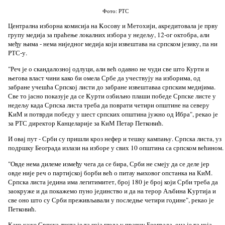
Фото: РТС
Централна изборна комисија на Kосову и Метохији, акредитовала је прву
групу медија за праћење локалних избора у недељу, 12-ог октобра, али
међу њима - нема ниједног медија који извештава на српском језику, па ни
РТС-у.
"Реч је о скандалозној одлуци, али већ одавно не чуди све што Курти и
његова власт чини како би омела Србе да учествују на изборима, од
забране учешћа Српској листи до забране извештаваа српским медијима.
Све то јасно показује да се Kурти озбиљно плаши победе Српске листе у
недељу када Српска листа треба да поврати четири општине на северу
KиМ и потврди победу у шест српских општина јужно од Ибра", рекао је
за РТС директор Канцеларије за КиМ Петар Петковић.
И овај пут - Срби су пришли кроз нефер и тешку кампању. Српска листа, уз
подршку Београда излази на изборе у свих 10 општина са српском већином.
"Овде нема дилеме између чега да се бира, Срби не смеју да се деле јер
овде није реч о партијској борби већ о питау њиховог опстанка на КиМ.
Српска листа једина има легитимитет, број 180 је број који Срби треба да
заокруже и да покажемо пуно јединство и да на терор Аљбина Kуртија и
све оно што су Срби преживљавали у последње четири године", рекао је
Петковић.
Како каже Српска листа је та која гледа у правцу Београда, она је та која