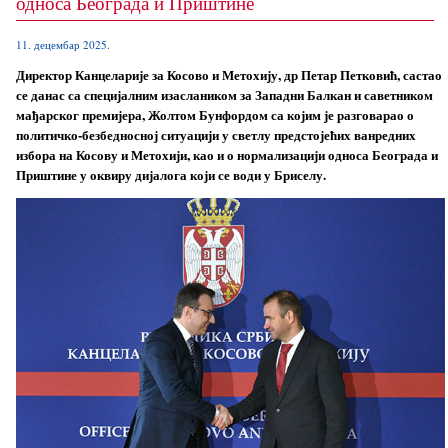
односа Београда и Приштине
11. децембар 2025.
Директор Канцеларије за Косово и Метохију, др Петар Петковић, састао
се данас са специјалним изаслаником за Западни Балкан и саветником
мађарског премијера, Жолтом Бунфордом са којим је разговарао о
политичко-безбедносној ситуацији у светлу предстојећих ванредних
избора на Косову и Метохији, као и о нормализацији односа Београда и
Приштине у оквиру дијалога који се води у Бриселу.