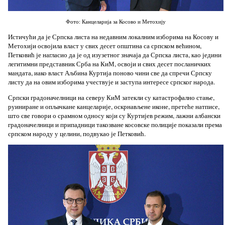
Фото: Канцеларија за Косово и Метохију
Истичући да је Српска листа на недавним локалним изборима на Косову и
Метохији освојила власт у свих десет општина са српском већином,
Петковић је нагласио да је од изузетног значаја да Српска листа, као једини
легитимни представник Срба на КиМ, освоји и свих десет посланичких
мандата, иако власт Аљбина Куртија поново чини све да спречи Српску
листу да на овим изборима учествује и заступа интересе српског народа.
Српски градоначелници на северу КиМ затекли су катастрофално стање,
руиниране и опљачкане канцеларије, оскрнављене иконе, претеће натписе,
што све говори о срамном односу који су Куртијев режим, лажни албански
градоначелници и припадници такозване косовске полиције показали према
српском народу у целини, подвукао је Петковић.