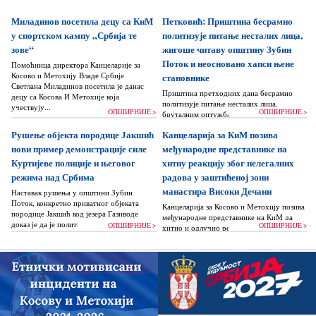
Миладинов посетила децу са КиМ
Петковић: Приштина бесрамно
у спортском кампу „Србија те
политизује питање несталих лица,
зове“
жигоше читаву општину Зубин
Поток и неосновано хапси њене
Помоћница директора Канцеларије за
Косово и Метохију Владе Србије
становнике
Светлана Миладинов посетила је данас
Приштина претходних дана бесрамно
децу са Косова И Метохије која
политизује питање несталих лица,
учествују...
ОПШИРНИЈЕ >
ОПШИРНИЈЕ >
бруталним оптужбама на рачун Београда
док читаву једну општину Зубин Поток
Рушење објекта породице Јакшић
Канцеларија за КиМ позива
жигоше...
нови пример демонстрације силе
међународне представнике на
Куртијеве полиције и његовог
хитну реакцију због нелегалних
режима над Србима
радова у заштићеној зони
манастира Високи Дечани
Наставак рушења у општини Зубин
Поток, конкретно приватног објеката
Канцеларија за Косово и Метохију позива
породице Јакшић код језера Газиводе
међународне представнике на КиМ да
доказ је да је политика Аљбина Куртија...
ОПШИРНИЈЕ >
ОПШИРНИЈЕ >
хитно и одлучно реагују и да без
одлагања зауставе поновно отпочињање
нелегалних грађевинских...