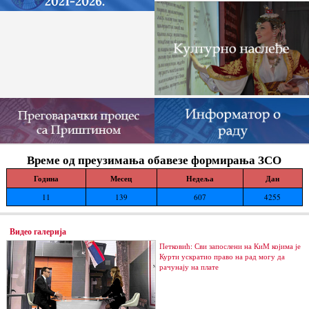
Време од преузимања обавезе формирања ЗСО
Година
Месец
Недеља
Дан
11
139
607
4255
Видео галерија
Петковић: Сви запослени на КиМ којима је
Курти ускратио право на рад могу да
рачунају на плате