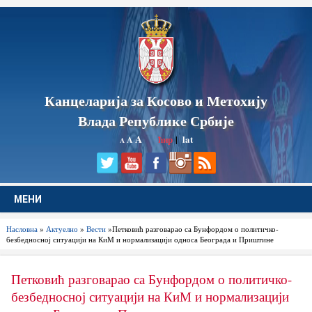
Канцеларија за Косово и Метохију
Влада Републике Србије
A
ћир
|
lat
A
A
МЕНИ
Насловна
»
Актуелно
»
Вести
»Петковић разговарао са Бунфордом о политичко-
безбедносној ситуацији на КиМ и нормализацији односа Београда и Приштине
Петковић разговарао са Бунфордом о политичко-
безбедносној ситуацији на КиМ и нормализацији