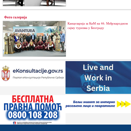
Фото галерија
Канцеларија за КиМ на 46. Међународном
сајму туризма у Београду