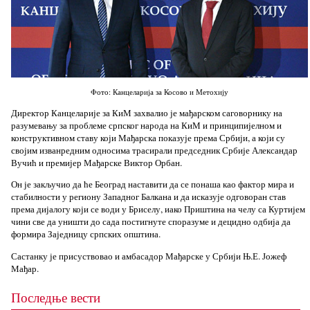
Фото: Канцеларија за Косово и Метохију
Директор Канцеларије за КиМ захвалио је мађарском саговорнику на
разумевању за проблеме српског народа на КиМ и принципијелном и
конструктивном ставу који Мађарска показује према Србији, а који су
својим изванредним односима трасирали председник Србије Александар
Вучић и премијер Мађарске Виктор Орбан.
Он је закључио да ће Београд наставити да се понаша као фактор мира и
стабилности у региону Западног Балкана и да исказује одговоран став
према дијалогу који се води у Бриселу, иако Приштина на челу са Куртијем
чини све да уништи до сада постигнуте споразуме и децидно одбија да
формира Заједницу српских општина.
Састанку је присуствовао и амбасадор Мађарске у Србији Њ.Е. Јожеф
Мађар.
Последње вести