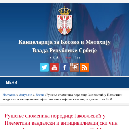
Канцеларија за Косово и Метохију
Влада Републике Србије
A
ћир
|
lat
A
A
МЕНИ
Насловна
»
Актуелно
»
Вести
»Рушење споменика породице Јаковљевић у Племетини
вандалски и антицивилизацијски чин оних који не желе мир и суживот на КиМ
Рушење споменика породице Јаковљевић у
Племетини вандалски и антицивилизацијски чин