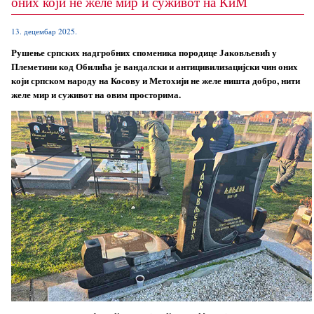
оних који не желе мир и суживот на КиМ
13. децембар 2025.
Рушење српских надгробних споменика породице Јаковљевић у
Племетини код Обилића је вандалски и антицивилизацијски чин оних
који српском народу на Косову и Метохији не желе ништа добро, нити
желе мир и суживот на овим просторима.