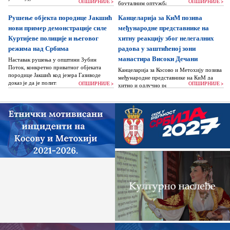
ОПШИРНИЈЕ >
ОПШИРНИЈЕ >
бруталним оптужбама на рачун Београда
док читаву једну општину Зубин Поток
Рушење објекта породице Јакшић
Канцеларија за КиМ позива
жигоше...
нови пример демонстрације силе
међународне представнике на
Куртијеве полиције и његовог
хитну реакцију због нелегалних
режима над Србима
радова у заштићеној зони
манастира Високи Дечани
Наставак рушења у општини Зубин
Поток, конкретно приватног објеката
Канцеларија за Косово и Метохију позива
породице Јакшић код језера Газиводе
међународне представнике на КиМ да
доказ је да је политика Аљбина Куртија...
ОПШИРНИЈЕ >
ОПШИРНИЈЕ >
хитно и одлучно реагују и да без
одлагања зауставе поновно отпочињање
нелегалних грађевинских...