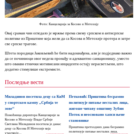
Фото: Канцеларија за Косово и Метохију
Овај сраман чин огледало је мржње према свему српском и антисрпске
политике из Приштине која жели да са Косова и Метохије протера и затре
све српске трагове.
Штета породици Јаковљевић ће бити надокнађена, али је подједнако важно
да се починиоци овог недела пронађу и адеквантно санкционишу, уместо
што овакви етнички мотивисани инциденти остају нерасветљени, што
додатно стимулише екстремисте.
Последње вести
Миладинов посетила децу са КиМ
Петковић: Приштина бесрамно
у спортском кампу „Србија те
политизује питање несталих лица,
зове“
жигоше читаву општину Зубин
Поток и неосновано хапси њене
Помоћница директора Канцеларије за
Косово и Метохију Владе Србије
становнике
Светлана Миладинов посетила је данас
Приштина претходних дана бесрамно
децу са Косова И Метохије која
политизује питање несталих лица,
учествују...