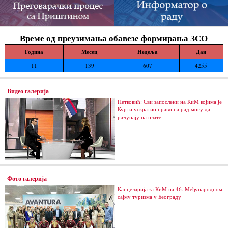
Време од преузимања обавезе формирања ЗСО
Година
Месец
Недеља
Дан
11
139
607
4255
Видео галерија
Петковић: Сви запослени на КиМ којима је
Курти ускратио право на рад могу да
рачунају на плате
Фото галерија
Канцеларија за КиМ на 46. Међународном
сајму туризма у Београду