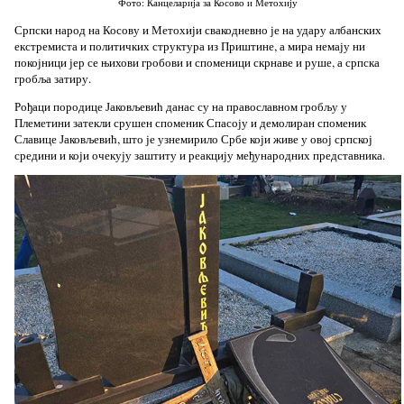
Фото: Канцеларија за Косово и Метохију
Српски народ на Косову и Метохији свакодневно је на удару албанских
екстремиста и политичких структура из Приштине, а мира немају ни
покојници јер се њихови гробови и споменици скрнаве и руше, а српска
гробља затиру.
Рођаци породице Јаковљевић данас су на православном гробљу у
Племетини затекли срушен споменик Спасоју и демолиран споменик
Славице Јаковљевић, што је узнемирило Србе који живе у овој српској
средини и који очекују заштиту и реакцију међународних представника.