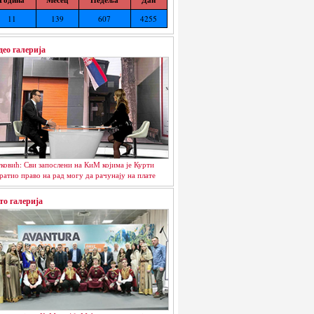
11
139
607
4255
део галерија
ковић: Сви запослени на КиМ којима је Курти
ратио право на рад могу да рачунају на плате
то галерија