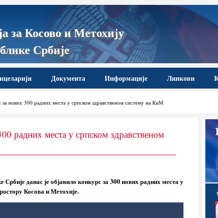
а за Косово и Метохију
блике Србије
нцеларији
Документа
Информације
Линкови
К
 за нових 300 радних места у српском здравственом систему на КиМ
300 радних места у српском здравственом
Србије данас је објавило конкурс за 300 нових радних места у
ростору Косова и Метохије.