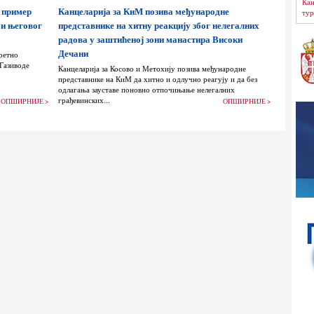
Кан
 пример
Канцеларија за КиМ позива међународне
тур
 и његовог
представнике на хитну реакцију због нелегалних
радова у заштићеној зони манастира Високи
Дечани
ретно
 Газиводе
Канцеларија за Косово и Метохију позива међународне
представнике на КиМ да хитно и одлучно реагују и да без
одлагања зауставе поновно отпочињање нелегалних
грађевинских...
ОПШИРНИЈЕ >
ОПШИРНИЈЕ >