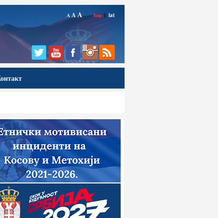
A
A
ћир
|
lat
A
онтакт