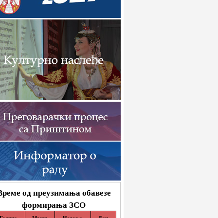
Време од преузимања обавезе
формирања ЗСО
Година
Месец
Недеља
Дан