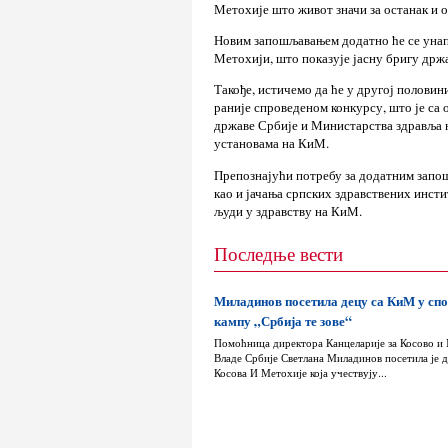
Метохије што живот значи за останак и 
Новим запошљавањем додатно ће се унап
Метохији, што показује јасну бригу држ
Такође, истичемо да ће у другој полови
раније спроведеном конкурсу, што је са
државе Србије и Министарства здравља 
установама на КиМ.
Препознајући потребу за додатним запо
као и јачања српских здравствених инсти
људи у здравству на КиМ.
Последње вести
Миладинов посетила децу са КиМ у сп
кампу „Србија те зове“
Помоћница директора Канцеларије за Косово и
Владе Србије Светлана Миладинов посетила је д
Косова И Метохије која учествују...