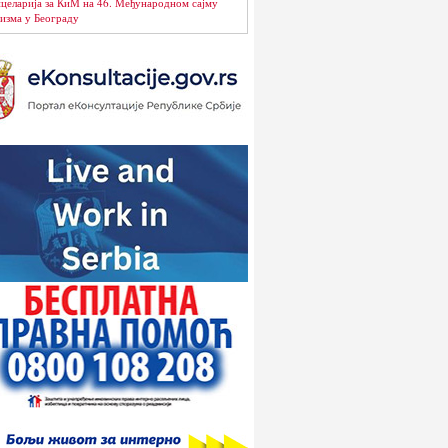
целарија за КиМ на 46. Међународном сајму
изма у Београду