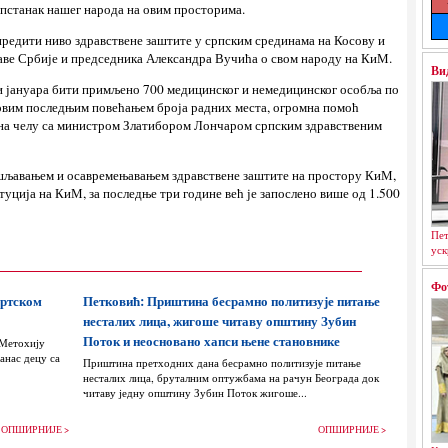
опстанак нашег народа на овим просторима.
редити ниво здравствене заштите у српским срединама на Косову и
аве Србије и председника Александра Вучића о свом народу на КиМ.
Ви
ни јануара бити примљено 700 медицинског и немедицинског особља по
 овим последњим повећањем броја радних места, огромна помоћ
на челу са министром Златибором Лончаром српским здравственим
шљавањем и осавремењавањем здравствене заштите на простору КиМ,
туција на КиМ, за последње три године већ је запослено више од 1.500
Пет
уск
Фо
ортском
Петковић: Приштина бесрамно политизује питање
несталих лица, жигоше читаву општину Зубин
Поток и неосновано хапси њене становнике
 Метохију
анас децу са
Приштина претходних дана бесрамно политизује питање
несталих лица, бруталним оптужбама на рачун Београда док
читаву једну општину Зубин Поток жигоше...
ОПШИРНИЈЕ >
ОПШИРНИЈЕ >