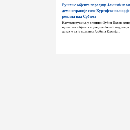
Рушење објекта породице Јакшић нови
демонстрације силе Куртијеве полиције
режима над Србима
Наставак рушења у општини Зубин Поток, конк
приватног објеката породице Јакшић код језера
доказ је да је политика Аљбина Куртија...