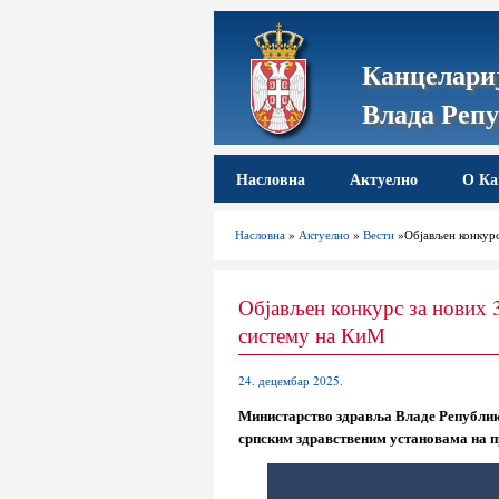
Канцелариј
Влада Репу
Насловна
Актуелно
О Ка
Насловна
»
Актуелно
»
Вести
»Објављен конкурс
Објављен конкурс за нових 
систему на КиМ
24. децембар 2025.
Министарство здравља Владе Републике 
српским здравственим установама на п