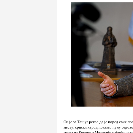
Он је за Танјуг рекао да је поред свих 
месту, српски народ показао пуну одгово
места на Косову и Метохији највећа изл