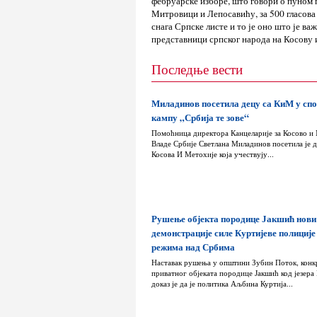
фебруарске изборе, што говори о пуном п
Митровици и Лепосавићу, за 500 гласова
снага Српске листе и то је оно што је важ
представници српског народа на Косову 
Последње вести
Миладинов посетила децу са КиМ у сп
кампу „Србија те зове“
Помоћница директора Канцеларије за Косово и
Владе Србије Светлана Миладинов посетила је д
Косова И Метохије која учествују...
Рушење објекта породице Јакшић нови
демонстрације силе Куртијеве полиције
режима над Србима
Наставак рушења у општини Зубин Поток, конк
приватног објеката породице Јакшић код језера
доказ је да је политика Аљбина Куртија...