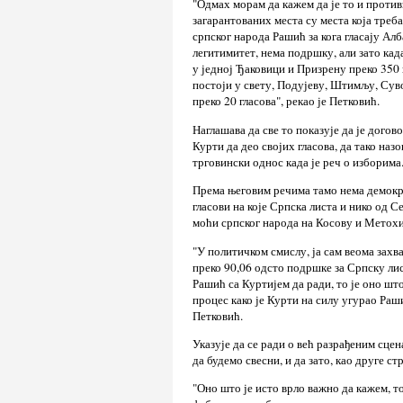
"Одмах морам да кажем да је то и прот
загарантованих места су места која треба
српског народа Рашић за кога гласају Ал
легитимитет, нема подршку, али зато кад
у једној Ђаковици и Призрену преко 350 
постоји у свету, Подујеву, Штимљу, Суво
преко 20 гласова", рекао је Петковић.
Наглашава да све то показује да је догов
Курти да део својих гласова, да тако наз
трговински однос када је реч о изборима
Према његовим речима тамо нема демократ
гласови на које Српска листа и нико од С
моћи српског народа на Косову и Метохији
"У политичком смислу, ја сам веома захв
преко 90,06 одсто подршке за Српску лис
Рашић са Куртијем да ради, то је оно шт
процес како је Курти на силу угурао Раш
Петковић.
Указује да се ради о већ разрађеним сце
да будемо свесни, и да зато, као друге с
"Оно што је исто врло важно да кажем, то