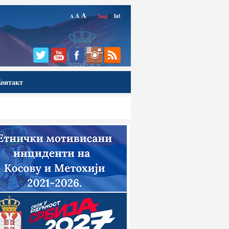
A
A
ћир
|
lat
A
онтакт