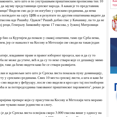
Кан
ивзаконито, зато што и по унутрашњим приштинским прописима тих 10
тур
 да заузму представници српског народа. А какав је то представник
банци? Видели смо да је он изгубио у српским срединама, да нема
а погледате на сајту ЦИК-а и резултате по другим општинама видите да
гласова иде Рашићу. Одакле? Рашић добио глас у Качанику, па то да не
ј реци, Генералу Јанковићу преко 17 гласова, у Јужној Митровици
ор био са Куртијем да помало у свакој општини, тамо где Срба нема,
овем, јер се нажалост на Косову и Метохији све своди на такав један
.
ије, владавине праве и правог изборног процеса, као и да су то
еба не може да утиче, већ и да су то неке ствари које се дешавају мимо
, тако да ћемо видети како ће се ствари развијати.
алан и задовољан зато што је Српска листа показала пуну доминацију,
ту у српским срединама. Свих 10 места српској листи, а шта и како ће
о смо видели у фебруару, после смо видели и кроз цео тај постизборни
ића и за потпредседника такозваног приштинског парламента", рекао је
наријима преваре који су присутни на Косову и Метохији чега морамо
тране чувамо наше јединство и слогу.
 је да је Српска листа освојила скоро 3.000 гласова више у односу на