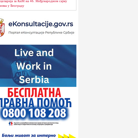
целарија за КиМ на 46. Међународном сајму
изма у Београду