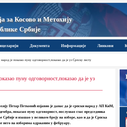
а за Косово и Метохију
блике Србије
нцеларији
Документа
Информације
Линкови
К
народ је показао пуну одговорност,показао да је уз Српску листу
оказао пуну одговорност,показао да је уз
хију Петар Петковић изјавио је данас да је српски народ у АП КиМ,
цембра, показао пуну одговорност, послушао глас председника
 Србије и изашао у великом броју на изборе, као и да је Српска
ше него на изборима одржаним у фебруару.