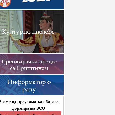
Време од преузимања обавезе
формирања ЗСО
Година
Месец
Недеља
Дан