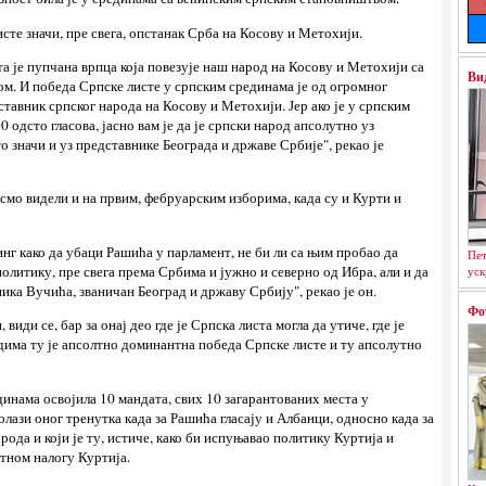
исте значи, пре свега, опстанак Срба на Косову и Метохији.
а је пупчана врпца која повезује наш народ на Косову и Метохији са
Ви
м. И победа Српске листе у српским срединама је од огромног
дставник српског народа на Косову и Метохији. Јер ако је у српским
 одсто гласова, јасно вам је да је српски народ апсолутно уз
о значи и уз представнике Београда и државе Србије", рекао је
 смо видели и на првим, фебруарским изборима, када су и Курти и
нг како да убаци Рашића у парламент, не би ли са њим пробао да
Пет
олитику, пре свега према Србима и јужно и северно од Ибра, али и да
уск
ика Вучића, званичан Београд и државу Србију", рекао је он.
Фо
 види се, бар за онај део где је Српска листа могла да утиче, где је
удима ту је апсолтно доминантна победа Српске листе и ту апсолутно
динама освојила 10 мандата, свих 10 загарантованих места у
ази оног тренутка када за Рашића гласају и Албанци, односно када за
рода и који је ту, истиче, како би испуњавао политику Куртија и
ктном налогу Куртија.