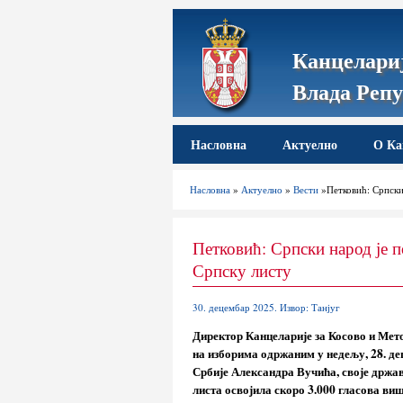
Канцелариј
Влада Репу
Насловна
Актуелно
О Ка
Насловна
»
Актуелно
»
Вести
»Петковић: Српски 
Петковић: Српски народ је п
Српску листу
30. децембар 2025. Извор: Танјуг
Директор Канцеларије за Косово и Мето
на изборима одржаним у недељу, 28. де
Србије Александра Вучића, своје државе
листа освојила скоро 3.000 гласова ви