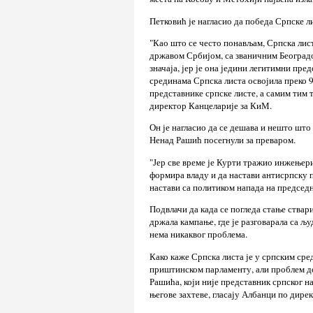
Петковић је нагласио да победа Српске л
"Као што се често понављам, Српска лист
државом Србијом, са званичним Београдо
значаја, јер је она једини легитимни пре
срединама Српска листа освојила преко 90
представнике српске листе, а самим тим т
директор Канцеларије за КиМ.
Он је нагласио да се дешава и нешто што
Ненад Рашић посегнули за преваром.
"Јер све време је Курти тражио инжењери
формира владу и да настави антисрпску п
настави са политиком напада на председн
Подвлачи да када се погледа стање ствари,
држала кампање, где је разговарала са љ
нема никаквог проблема.
Како каже Српска листа је у српским сре
приштинском парламенту, али проблем дол
Рашића, који није представник српског на
његове захтеве, гласају Албанци по дире