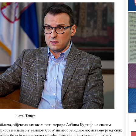
Фото: Танјуг
проблема, објективних околности терора Албина Куртија на сваком
рност и изашао у великом броју на изборе, односно, истакао је од свих
азност била је у срединама са већинским српским становништвом.