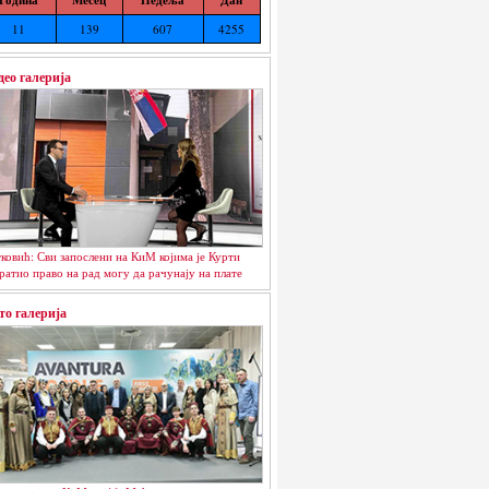
11
139
607
4255
део галерија
ковић: Сви запослени на КиМ којима је Курти
ратио право на рад могу да рачунају на плате
то галерија