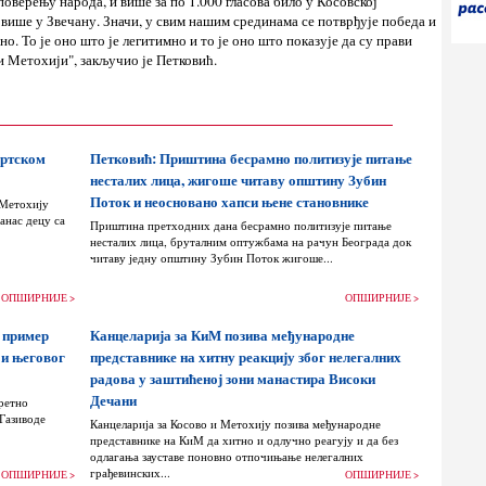
оверењу народа, и више за по 1.000 гласова било у Косовској
 више у Звечану. Значи, у свим нашим срединама се потврђује победа и
но. То је оно што је легитимно и то је оно што показује да су прави
и Метохији", закључио је Петковић.
ортском
Петковић: Приштина бесрамно политизује питање
несталих лица, жигоше читаву општину Зубин
Поток и неосновано хапси њене становнике
 Метохију
анас децу са
Приштина претходних дана бесрамно политизује питање
несталих лица, бруталним оптужбама на рачун Београда док
читаву једну општину Зубин Поток жигоше...
ОПШИРНИЈЕ >
ОПШИРНИЈЕ >
 пример
Канцеларија за КиМ позива међународне
 и његовог
представнике на хитну реакцију због нелегалних
радова у заштићеној зони манастира Високи
Дечани
ретно
 Газиводе
Канцеларија за Косово и Метохију позива међународне
представнике на КиМ да хитно и одлучно реагују и да без
одлагања зауставе поновно отпочињање нелегалних
грађевинских...
ОПШИРНИЈЕ >
ОПШИРНИЈЕ >