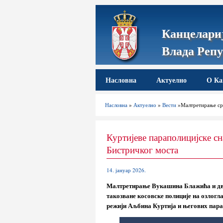
Канцелариј
Влада Репу
Насловна
Актуелно
О Ка
Насловна
»
Актуелно
»
Вести
»Малтретирање срп
Куртијеве параполицијске сн
Бистричког моста
14. јануар 2026.
Малтретирање Вукашина Блажића и двој
такозване косовске полиције на озлогл
режији Аљбина Куртија и његових парап