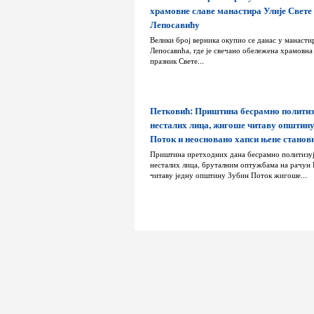
храмовне славе манастира Улије Свете
Лепосавићу
Велики број верника окупио се данас у манасти
Лепосавића, где је свечано обележена храмовна 
празник Свете...
Петковић: Приштина бесрамно политиз
несталих лица, жигоше читаву општин
Поток и неосновано хапси њене станов
Приштина претходних дана бесрамно политизу
несталих лица, бруталним оптужбама на рачун 
читаву једну општину Зубин Поток жигоше...