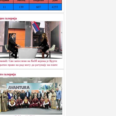
11
139
607
4255
део галерија
ковић: Сви запослени на КиМ којима је Курти
ратио право на рад могу да рачунају на плате
то галерија