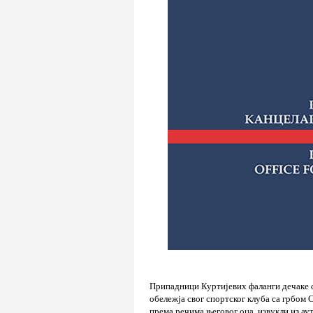
Припадници Куртијевих фаланги дечаке с
обележја свог спортског клуба са грбом 
према речима његовог оца, извукли из ау