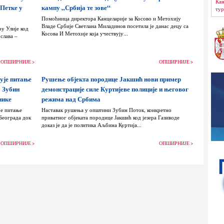
Кан
 Петке у
кампу „Србија те зове“
тур
Помоћница директора Канцеларије за Косово и Метохију
Владе Србије Светлана Миладинов посетила је данас децу са
ру Улије код
Косова И Метохије која учествују...
слава –
ОПШИРНИЈЕ >
ОПШИРНИЈЕ >
ује питање
Рушење објекта породице Јакшић нови пример
у Зубин
демонстрације силе Куртијеве полиције и његовог
нике
режима над Србима
је питање
Наставак рушења у општини Зубин Поток, конкретно
Београда док
приватног објеката породице Јакшић код језера Газиводе
доказ је да је политика Аљбина Куртија...
ОПШИРНИЈЕ >
ОПШИРНИЈЕ >