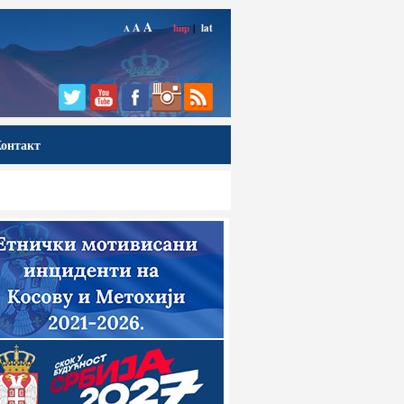
A
A
ћир
|
lat
A
онтакт