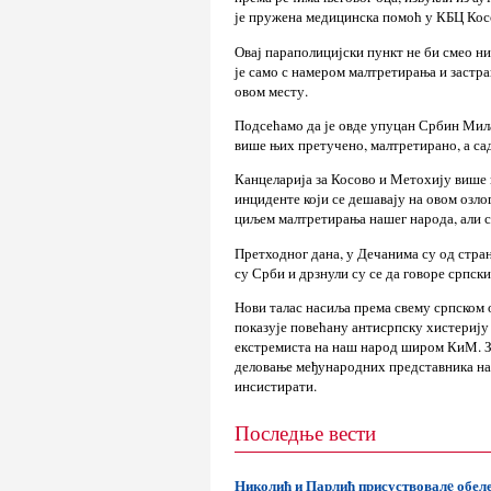
је пружена медицинска помоћ у КБЦ Косо
Овај параполицијски пункт не би смео ни
је само с намером малтретирања и застр
овом месту.
Подсећамо да је овде упуцан Србин Мила
више њих претучено, малтретирано, а сад
Канцеларија за Косово и Метохију више 
инциденте који се дешавају на овом озло
циљем малтретирања нашег народа, али с
Претходног дана, у Дечанима су од стран
су Срби и дрзнули су се да говоре српск
Нови талас насиља према свему српском о
показује повећану антисрпску хистериј
екстремиста на наш народ широм КиМ. Зб
деловање међународних представника на 
инсистирати.
Последње вести
Николић и Парлић присуствовалe обе