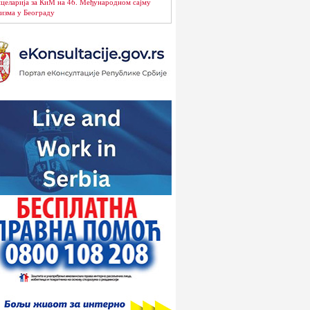
целарија за КиМ на 46. Међународном сајму
изма у Београду