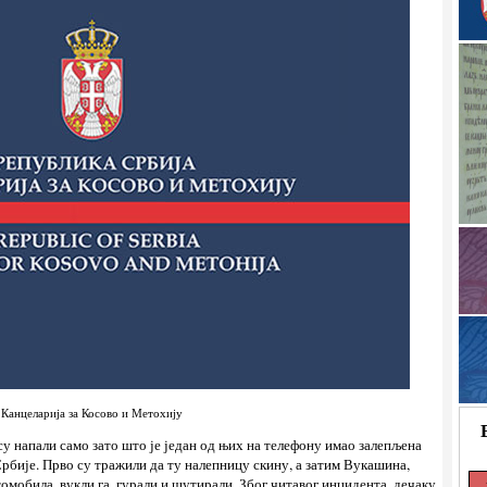
Канцеларија за Косово и Метохију
у напали само зато што је један од њих на телефону имао залепљена
Србије. Прво су тражили да ту налепницу скину, а затим Вукашина,
томобила, вукли га, гурали и шутирали. Због читавог инцидента, дечаку