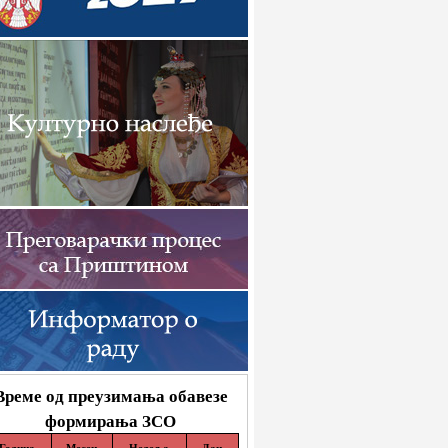
Време од преузимања обавезе
формирања ЗСО
Година
Месец
Недеља
Дан