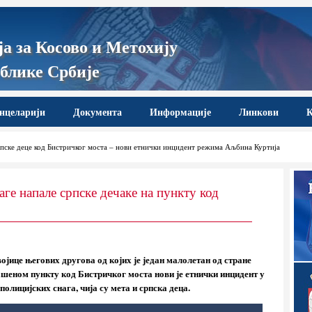
а за Косово и Метохију
блике Србије
нцеларији
Документа
Информације
Линкови
К
ске деце код Бистричког моста – нови етнички инцидент режима Аљбина Куртија
аге напале српске дечаке на пункту код
ице његових другова од којих је један малолетан од стране
ашеном пункту код Бистричког моста нови је етнички инцидент у
олицијских снага, чија су мета и српска деца.