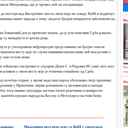
вска Митровица, где је провео ноћ на опсервацији.
 да постоји код Бистричког моста, нити игде на северу КиМ и подигнут
ашивања нашег народа о чему сведоче бројни инциденти забележени на
Ви
н Јовановић док је превозио шерпе, да је још неколико Срба рањено,
а су нападнута и српска деца.
пута је упозоравала међународне представнике на бројне опасне
глашеном месту које не служи никаквим контролама, већ искључиво с
у они остали неми.
е албанског екстремисте упуцани Дејан С. и Радован М. само зато што
Пет
им језиком у овом месту које је етнички очишћено од Срба.
уск
д почетка године, у време када наш народ обележава своје празнике,
Фо
у режима у Приштини, чијим деловањем су мотивисани и напади
ог тога оваква ситуација захтева хитно реаговање и конкретно
заштити српског народа на Косову и Метохији и на томе ћемо
лежавању
Миладинов посетила децу са КиМ у спортском