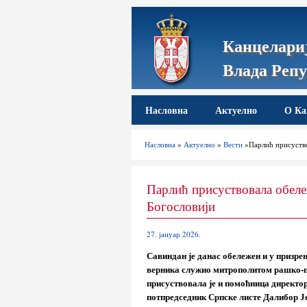
Канцелариј
Влада Репу
Насловна
Актуелно
О Ка
Насловна
»
Актуелно
»
Вести
»Парлић присуство
Парлић присуствовала обеле
Богословији
27. јануар 2026.
Савиндан је данас обележен и у призрен
верника служио митрополитом рашко-пр
присуствовала је и помоћница директо
потпредседник Српске листе Далибор Ј