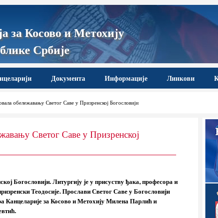
а за Косово и Метохију
блике Србије
нцеларији
Документа
Информације
Линкови
К
вала обележавању Светог Саве у Призренској Богословији
жавању Светог Саве у Призренској
ској Богословији. Литургију је у присуству ђака, професора и
изренски Теодосије. Прослави Светог Саве у Богословији
ра Канцеларије за Косово и Метохију Милена Парлић и
евтић.