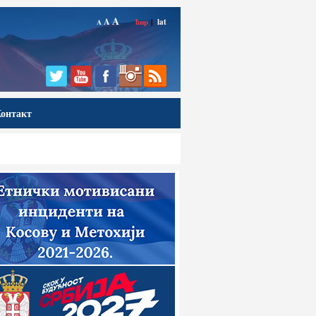
A
A
ћир
|
lat
A
онтакт