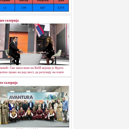
11
139
607
4255
део галерија
ковић: Сви запослени на КиМ којима је Курти
ратио право на рад могу да рачунају на плате
то галерија