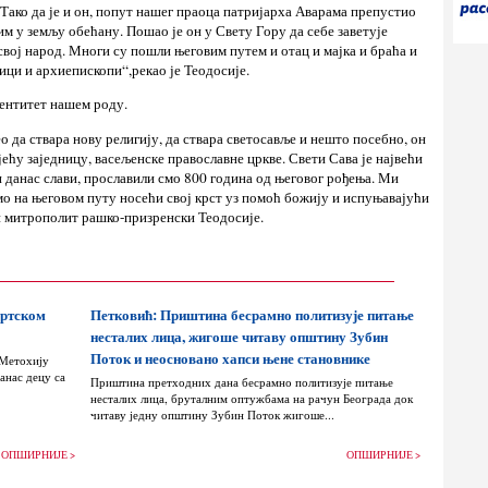
 Тако да је и он, попут нашег праоца патријарха Аварама препустио
им у земљу обећану. Пошао је он у Свету Гору да себе заветује
 свој народ. Многи су пошли његовим путем и отац и мајка и браћа и
ци и архиепископи“,рекао је Теодосије.
дентитет нашем роду.
о да ствара нову религију, да ствара светосавље и нешто посебно, он
јећу заједницу, васељенске православне цркве. Свети Сава је највећи
н данас слави, прославили смо 800 година од његовог рођења. Ми
емо на његовом путу носећи свој крст уз помоћ божију и испуњавајући
ди митрополит рашко-призренски Теодосије.
ортском
Петковић: Приштина бесрамно политизује питање
несталих лица, жигоше читаву општину Зубин
Поток и неосновано хапси њене становнике
 Метохију
анас децу са
Приштина претходних дана бесрамно политизује питање
несталих лица, бруталним оптужбама на рачун Београда док
читаву једну општину Зубин Поток жигоше...
ОПШИРНИЈЕ >
ОПШИРНИЈЕ >