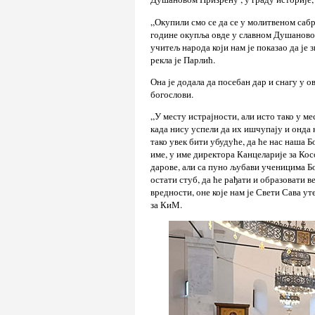
„Окупили смо се да се у молитвеном сабр
године окупља овде у славном Душановом
учитељ народа који нам је показао да је 
рекла је Парлић.
Она је додала да посебан дар и снагу у 
богослови.
„У месту истрајности, али исто тако у ме
када нису успели да их ишчупају и онда 
тако увек бити убудуће, да ће нас наша Б
име, у име директора Канцеларије за Кос
дарове, али са пуно љубави ученицима Бо
остати стуб, да ће рађати и образовати
вредности, оне које нам је Свети Сава 
за КиМ.