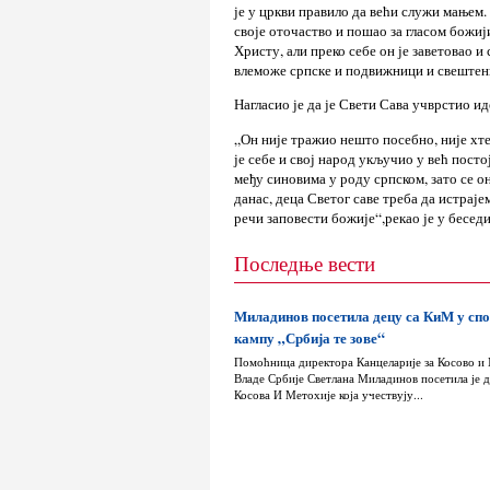
је у цркви правило да већи служи мањем.
своје оточаство и пошао за гласом божиј
Христу, али преко себе он је заветовао и
влеможе српске и подвижници и свештени
Нагласио је да је Свети Сава учврстио и
„Он није тражио нешто посебно, није хте
је себе и свој народ укључио у већ посто
међу синовима у роду српском, зато се о
данас, деца Светог саве треба да истрај
речи заповести божије“,рекао је у бесе
Последње вести
Миладинов посетила децу са КиМ у сп
кампу „Србија те зове“
Помоћница директора Канцеларије за Косово и
Владе Србије Светлана Миладинов посетила је д
Косова И Метохије која учествују...