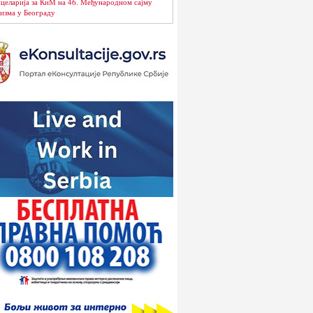
целарија за КиМ на 46. Међународном сајму
изма у Београду