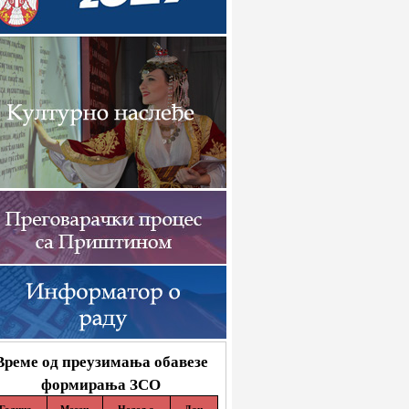
Време од преузимања обавезе
формирања ЗСО
Година
Месец
Недеља
Дан