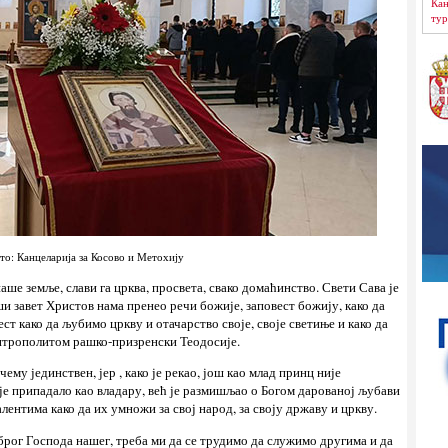
Кан
тур
то: Канцеларија за Косово и Метохију
ше земље, слави га црква, просвета, свако домаћинство. Свети Сава је
ши завет Христов нама пренео речи божије, заповест божију, како да
ст како да љубимо цркву и отачарство своје, своје светиње и како да
итрополитом рашко-призренски Теодосије.
чему јединствен, јер , како је рекао, још као млад принц није
је припадало као владару, већ је размишљао о Богом дарованој љубави
лентима како да их умножи за свој народ, за своју државу и цркву.
брог Господа нашег, треба ми да се трудимо да служимо другима и да