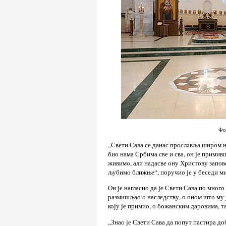
Фо
„Свети Сава се данас прослaвља широм на
био нама Србима све и сва, он је примив
живимо, али надасве ону Христову запове
љубимо ближње“, поручио је у беседи м
Он је нагласио да је Свети Сава по много 
размишљао о наследству, о оном што му 
коју је примио, о божанским даровима, та
„Знао је Свети Сава да попут пастира до