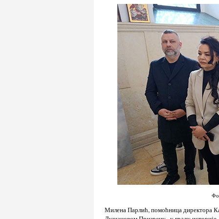
Фо
Милена Парлић, помоћница директора Кан
Душановом Призрену , у граду историје, 