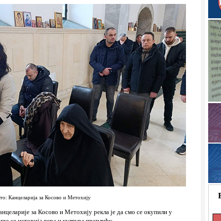
то: Канцеларија за Косово и Метохију
целарије за Косово и Метохију рекла је да смо се окупили у
где се историја вера и култура преплићу .