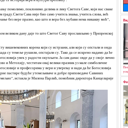
ању помолимо, поклонимо делима и лику Светога Саве, који нас сваке
 граду.Свети Сава није био само учитељ знања, учитељ слова, већ
знање без вере празно, као што и вера без љубави нема никакву моћ“,
Ви
овом великом дану даје то што Светог Саву прослављамо у Призренској
сту вишевековних корена који су истрзани, али који су опстали и онда
када су темеље рушили, опстајали су. Тако да се искрено надамо да ће
огословија увек у радости окупљати. Ја сам данас овде да у своје лично
ово и Метохију, честитам овај велики празник уз мале симболичне
Пет
гословије и професорима у вери и уверењу и нади да ће Богословија
уск
 верне пастире будуће утемељиваче и добре приповедаче Савиних
утемељио“, истакла је Милена Парлић, помоћник директора Канцеларије
Фо