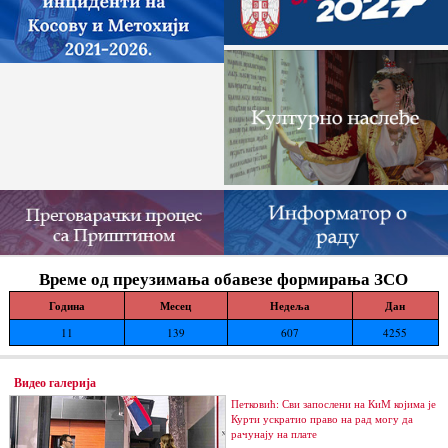
Време од преузимања обавезе формирања ЗСО
Година
Месец
Недеља
Дан
11
139
607
4255
Видео галерија
Петковић: Сви запослени на КиМ којима је
Курти ускратио право на рад могу да
рачунају на плате