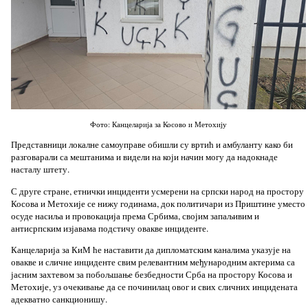
Фото: Канцеларија за Косово и Метохију
Представници локалне самоуправе обишли су вртић и амбуланту како би
разговарали са мештанима и видели на који начин могу да надокнаде
насталу штету.
С друге стране, етнички инциденти усмерени на српски народ на простору
Косова и Метохије се нижу годинама, док политичари из Приштине уместо
осуде насиља и провокација према Србима, својим запаљивим и
антисрпским изјавама подстичу овакве инциденте.
Канцеларија за КиМ ће наставити да дипломатским каналима указује на
овакве и сличне инциденте свим релевантним међународним актерима са
јасним захтевом за побољшање безбедности Срба на простору Косова и
Метохије, уз очекивање да се починилац овог и свих сличних инцидената
адекватно санкционишу.