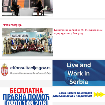
Фото галерија
Канцеларија за КиМ на 46. Међународном
сајму туризма у Београду