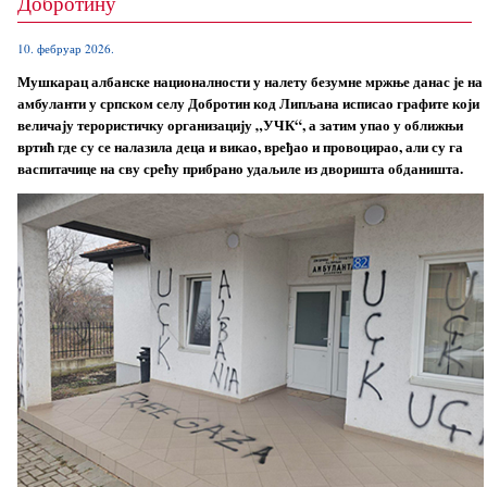
Добротину
10. фебруар 2026.
Мушкарац албанске националности у налету безумне мржње данас је на
амбуланти у српском селу Добротин код Липљана исписао графите који
величају терористичку организацију „УЧК“, а затим упао у оближњи
вртић где су се налазила деца и викао, вређао и провоцирао, али су га
васпитачице на сву срећу прибрано удаљиле из дворишта обданишта.