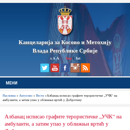
Канцеларија за Косово и Метохију
Влада Републике Србије
A
ћир
|
lat
A
A
МЕНИ
Насловна
»
Актуелно
»
Вести
»Албанац исписао графите терористичке „УЧК“ на
амбуланти, а затим упао у оближњи вртић у Добротину
Албанац исписао графите терористичке „УЧК“ на
амбуланти, а затим упао у оближњи вртић у