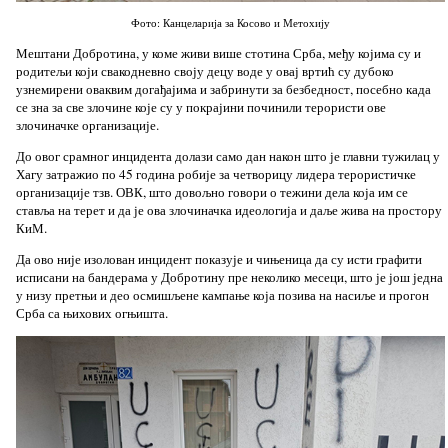
Фото: Канцеларија за Косово и Метохију
Мештани Добротина, у коме живи више стотина Срба, међу којима су и
родитељи који свакодневно своју децу воде у овај вртић су дубоко
узнемирени оваквим догађајима и забринути за безбедност, посебно када
се зна за све злочине које су у покрајини починили терористи ове
злочиначке организације.
До овог срамног инцидента долази само дан након што је главни тужилац у
Хагу затражио по 45 година робије за четворицу лидера терористичке
организације тзв. ОВК, што довољно говори о тежини дела која им се
ставља на терет и да је ова злочиначка идеологија и даље жива на простору
КиМ.
Да ово није изолован инцидент показује и чињеница да су исти графити
исписани на бандерама у Добротину пре неколико месеци, што је још једна
у низу претњи и део осмишљене кампање која позива на насиље и прогон
Срба са њихових огњишта.