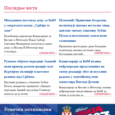
Последње вести
Миладинов посетила децу са КиМ
Петковић: Приштина бесрамно
у спортском кампу „Србија те
политизује питање несталих лица,
зове“
жигоше читаву општину Зубин
Поток и неосновано хапси њене
Помоћница директора Канцеларије за
Косово и Метохију Владе Србије
становнике
Светлана Миладинов посетила је данас
Приштина претходних дана бесрамно
децу са Косова И Метохије која
политизује питање несталих лица,
учествују...
ОПШИРНИЈЕ >
ОПШИРНИЈЕ >
бруталним оптужбама на рачун Београда
док читаву једну општину Зубин Поток
Рушење објекта породице Јакшић
Канцеларија за КиМ позива
жигоше...
нови пример демонстрације силе
међународне представнике на
Куртијеве полиције и његовог
хитну реакцију због нелегалних
режима над Србима
радова у заштићеној зони
манастира Високи Дечани
Наставак рушења у општини Зубин
Поток, конкретно приватног објеката
Канцеларија за Косово и Метохију позива
породице Јакшић код језера Газиводе
међународне представнике на КиМ да
доказ је да је политика Аљбина Куртија...
ОПШИРНИЈЕ >
ОПШИРНИЈЕ >
хитно и одлучно реагују и да без
одлагања зауставе поновно отпочињање
нелегалних грађевинских...