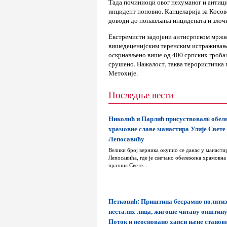
Тада починиоци овог нехуманог и антици
инцидент поновио. Канцеларија за Косов
доводи до понављања инцидената и злочи
Екстремисти задојени антисрпском мржњ
вишедеценијским теренским истраживањи
оскрнављено више од 400 српских гробаљ
срушено. Нажалост, таква терористичка 
Метохије.
Последње вести
Николић и Парлић присуствовалe обе
храмовне славе манастира Улије Свете
Лепосавићу
Велики број верника окупио се данас у манасти
Лепосавића, где је свечано обележена храмовна 
празник Свете...
Петковић: Приштина бесрамно политиз
несталих лица, жигоше читаву општин
Поток и неосновано хапси њене станов