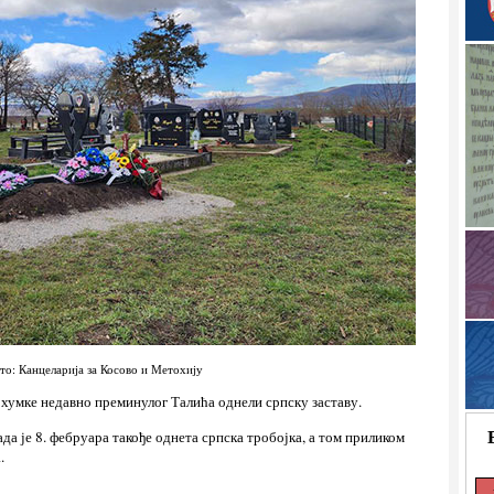
то: Канцеларија за Косово и Метохију
 хумке недавно преминулог Талића однели српску заставу.
да је 8. фебруара такође однета српска тробојка, а том приликом
.