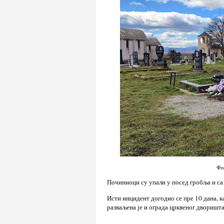
Фо
Починиоци су упали у посед гробља и са
Исти инцидент догодио се пре 10 дана, ка
разваљена је и ограда црквеног дворишта