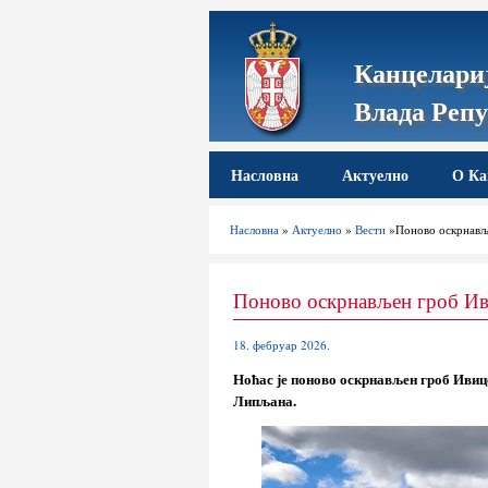
Канцелариј
Влада Репу
Насловна
Актуелно
О Ка
Насловна
»
Актуелно
»
Вести
»Поново оскрнавље
Поново оскрнављен гроб Ив
18. фебруар 2026.
Ноћас је поново оскрнављен гроб Ивиц
Липљана.