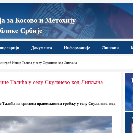
а за Косово и Метохију
блике Србије
нцеларији
Документа
Информације
Линкови
К
н гроб Ивице Талића у селу Скуланево код Липљана
ице Талића у селу Скуланево код Липљана
е Талића на српском православном гробљу у селу Скуланево, код