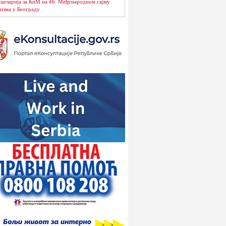
целарија за КиМ на 46. Међународном сајму
изма у Београду