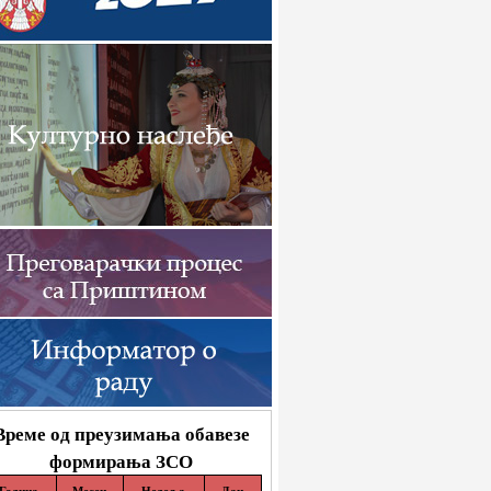
Време од преузимања обавезе
формирања ЗСО
Година
Месец
Недеља
Дан