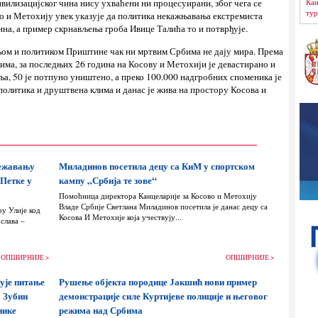
Кан
вилизацијског чина нису ухваћени ни процесуирани, због чега се
тур
о и Метохију увек указује да политика некажњавања екстремиста
на, а пример скрнављења гроба Ивице Талића то и потврђује.
ом и политиком Приштине чак ни мртвим Србима не дају мира. Према
ма, за последњих 26 година на Косову и Метохији је девастирано и
а, 50 је потпуно уништено, а преко 100.000 надгробних споменика је
политика и друштвена клима и данас је жива на простору Косова и
лежавању
Миладинов посетила децу са КиМ у спортском
 Петке у
кампу „Србија те зове“
Помоћница директора Канцеларије за Косово и Метохију
Владе Србије Светлана Миладинов посетила је данас децу са
ру Улије код
Косова И Метохије која учествују...
слава –
ОПШИРНИЈЕ >
ОПШИРНИЈЕ >
ује питање
Рушење објекта породице Јакшић нови пример
у Зубин
демонстрације силе Куртијеве полиције и његовог
нике
режима над Србима