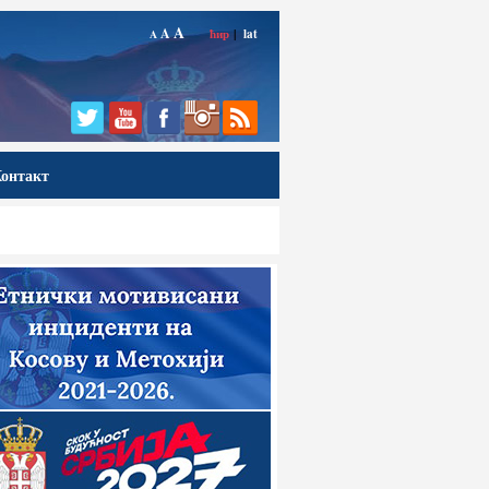
A
A
ћир
|
lat
A
онтакт