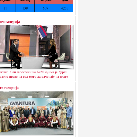
11
139
607
4255
део галерија
ковић: Сви запослени на КиМ којима је Курти
ратио право на рад могу да рачунају на плате
то галерија