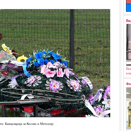
Ви
Пет
уск
Фо
то: Канцеларија за Косово и Метохију