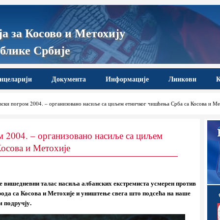
а за Косово и Метохију
блике Србије
нцеларији
Документа
Информације
Линкови
К
ски погром 2004. – организовано насиље са циљем етничког чишћења Срба са Косова и Ме
 2004. – организовано насиље са циљем
осова и Метохије
је вишедневни талас насиља албанских екстремиста усмерен против
арода са Косова и Метохије и уништење свега што подсећа на наше
м подручју.