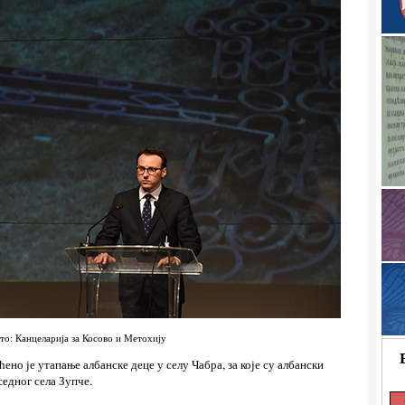
то: Канцеларија за Косово и Метохију
ено је утапање албанске деце у селу Чабра, за које су албански
едног села Зупче.