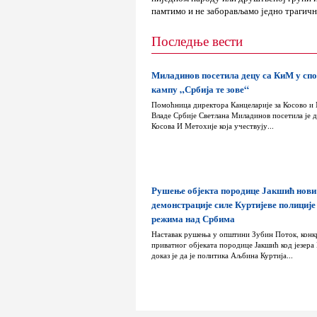
памтимо и не заборављамо једно трагичн
Последње вести
Миладинов посетила децу са КиМ у сп
кампу „Србија те зове“
Помоћница директора Канцеларије за Косово и
Владе Србије Светлана Миладинов посетила је д
Косова И Метохије која учествују...
Рушење објекта породице Јакшић нови
демонстрације силе Куртијеве полиције
режима над Србима
Наставак рушења у општини Зубин Поток, конк
приватног објеката породице Јакшић код језера
доказ је да је политика Аљбина Куртија...