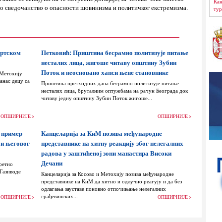
Кан
о сведочанство о опасности шовинизма и политичког екстремизма.
тур
ортском
Петковић: Приштина бесрамно политизује питање
несталих лица, жигоше читаву општину Зубин
Поток и неосновано хапси њене становнике
 Метохију
анас децу са
Приштина претходних дана бесрамно политизује питање
несталих лица, бруталним оптужбама на рачун Београда док
читаву једну општину Зубин Поток жигоше...
ОПШИРНИЈЕ >
ОПШИРНИЈЕ >
 пример
Канцеларија за КиМ позива међународне
 и његовог
представнике на хитну реакцију због нелегалних
радова у заштићеној зони манастира Високи
Дечани
ретно
 Газиводе
Канцеларија за Косово и Метохију позива међународне
представнике на КиМ да хитно и одлучно реагују и да без
одлагања зауставе поновно отпочињање нелегалних
грађевинских...
ОПШИРНИЈЕ >
ОПШИРНИЈЕ >