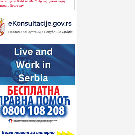
целарија за КиМ на 46. Међународном сајму
изма у Београду