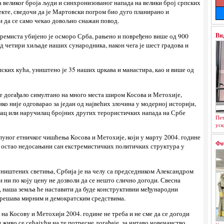
 великог броја људи и синхронизованог напада на велики број српских
бјекте, сведочи да је Мартовски погром био дуго планирано и
 да се само чекао довољно снажан повод.
Ви
тремиста убијено је осморо Срба, рањено и повређено више од 900
д четири хиљаде наших сународника, након чега је шест градова и
ских кућа, уништено је 35 наших цркава и манастира, као и више од
е се догађало симултано на много места широм Косова и Метохије,
ико није одговарао за један од највећих злочина у модерној историји,
лац или наручилац бројних других терористичких напада на Србе
Пет
уск
пуног етничког чишћења Косова и Метохије, који у марту 2004. године
Фо
нас остао недосањани сан екстремистичких политичких структура у
 уништених светиња, Србија је на челу са председником Александром
 ни по коју цену не дозволи да се нешто слично догоди. Свесна
, наша земља ће наставити да буде конструктивни међународни
е решава мирним и демократским средствима.
на Косову и Метохији 2004. године не треба и не сме да се догоди
живо се сећајући на те потресне догађаје, за читаво човечанство