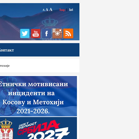
A
A
ћир
|
lat
A
онтакт
тохије