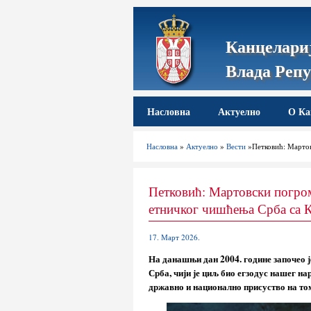
Канцелариј
Влада Репу
Насловна
Актуелно
О Ка
Насловна
»
Актуелно
»
Вести
»Петковић: Мартов
Петковић: Мартовски погром
етничког чишћења Срба са К
17. Март 2026.
На данашњи дан 2004. године започео 
Срба, чији је циљ био егзодус нашег н
државно и национално присуство на то