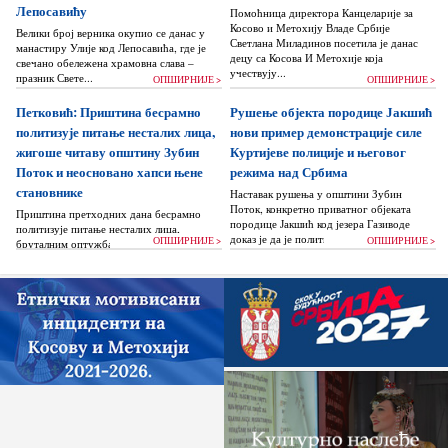
Лепосавићу
Помоћница директора Канцеларије за
Косово и Метохију Владе Србије
Велики број верника окупио се данас у
Светлана Миладинов посетила је данас
манастиру Улије код Лепосавића, где је
децу са Косова И Метохије која
свечано обележена храмовна слава –
учествују...
празник Свете...
ОПШИРНИЈЕ >
ОПШИРНИЈЕ >
Петковић: Приштина бесрамно
Рушење објекта породице Јакшић
политизује питање несталих лица,
нови пример демонстрације силе
жигоше читаву општину Зубин
Куртијеве полиције и његовог
Поток и неосновано хапси њене
режима над Србима
становнике
Наставак рушења у општини Зубин
Поток, конкретно приватног објеката
Приштина претходних дана бесрамно
породице Јакшић код језера Газиводе
политизује питање несталих лица,
доказ је да је политика Аљбина Куртија...
ОПШИРНИЈЕ >
ОПШИРНИЈЕ >
бруталним оптужбама на рачун Београда
док читаву једну општину Зубин Поток
жигоше...