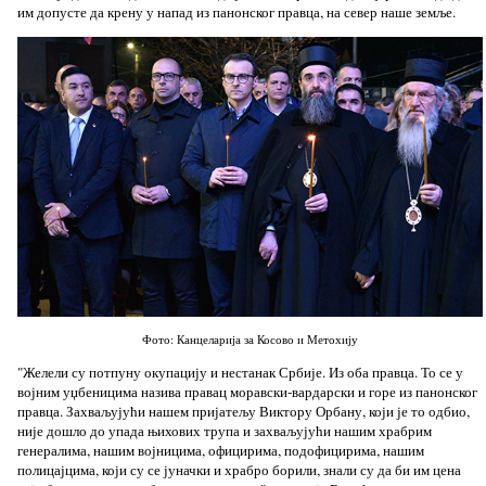
им допусте да крену у напад из панонског правца, на север наше земље.
Фото: Канцеларија за Косово и Метохију
"Желели су потпуну окупацију и нестанак Србије. Из оба правца. То се у
војним уџбеницима назива правац моравски-вардарски и горе из панонског
правца. Захваљујући нашем пријатељу Виктору Орбану, који је то одбио,
није дошло до упада њихових трупа и захваљујући нашим храбрим
генералима, нашим војницима, официрима, подофицирима, нашим
полицајцима, који су се јуначки и храбро борили, знали су да би им цена