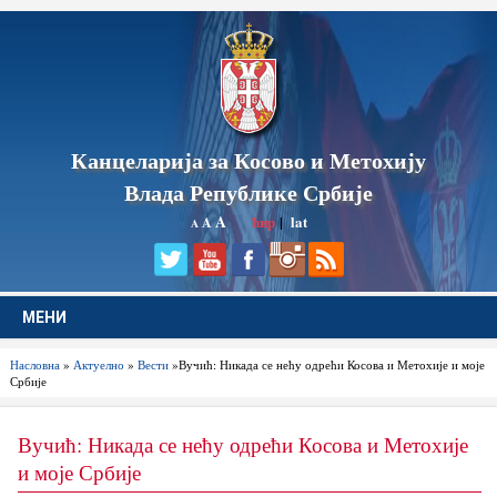
Канцеларија за Косово и Метохију
Влада Републике Србије
A
ћир
|
lat
A
A
МЕНИ
Насловна
»
Актуелно
»
Вести
»Вучић: Никада се нећу одрећи Косова и Метохије и моје
Србије
Вучић: Никада се нећу одрећи Косова и Метохије
и моје Србије