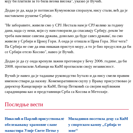
коју би платили за то била веома висока", указао је Вучић.
Додао је да, када је потписан Кумуновски споразум, нису стали, већ да је
настављено рушење Србије.
"Не заборавите, живели смо у СРЈ. Нестала нам је СРЈ колико за годину
дана, када су неки, који су нам говорили да спасавају Србију, рекли 'не
треба нам више савезна држава, довољно да буде савез држава', па смо
живели у Србији и Црној Гори. А онда је отишла и Црна Гора. Због чега?
Па Србија не сме да има никакав приступ мору, а то је био предуслов да би
се Србији отело Косово", навео је Вучић.
Додао је да су онда кренули лажни преговори у Бечу 2006. године, да би
2008. прогласили Албанци на КиМ прогласили своју независност.
Вучић је навео да је тадашње руководство ћутало и да нису смели правим
именом ствари да назову. Комеморативном скупу у Врању присуствовао је
директор Канцеларије за КиМ, Петар Петковић са својим најближим
сарадницима као и представници Срба са Косова и Метохије.
Последње вести
Николић и Парлић присуствовалe
Миладинов посетила децу са КиМ
обележавању храмовне славе
у спортском кампу „Србија те
манастира Улије Свете Петке у
зове“