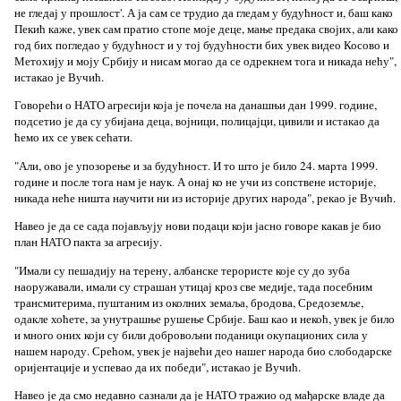
не гледај у прошлост'. А ја сам се трудио да гледам у будућност и, баш како
Пекић каже, увек сам пратио стопе моје деце, мање предака својих, али како
год бих погледао у будућност и у тој будућности бих увек видео Косово и
Метохију и моју Србију и нисам могао да се одрекнем тога и никада нећу",
истакао је Вучић.
Говорећи о НАТО агресији која је почела на данашњи дан 1999. године,
подсетио је да су убијана деца, војници, полицајци, цивили и истакао да
ћемо их се увек сећати.
"Али, ово је упозорење и за будућност. И то што је било 24. марта 1999.
године и после тога нам је наук. А онај ко не учи из сопствене историје,
никада неће ништа научити ни из историје других народа", рекао је Вучић.
Навео је да се сада појављују нови подаци који јасно говоре какав је био
план НАТО пакта за агресију.
"Имали су пешадију на терену, албанске терористе које су до зуба
наоружавали, имали су страшан утицај кроз све медије, тада посебним
трансмитерима, пуштаним из околних земаља, бродова, Средоземље,
одакле хоћете, за унутрашње рушење Србије. Баш као и некоћ, увек је било
и много оних који су били добровољни поданици окупационих сила у
нашем народу. Срећом, увек је највећи део нашег народа био слободарске
оријентације и успевао да их победи", истакао је Вучић.
Навео је да смо недавно сазнали да је НАТО тражио од мађарске владе да