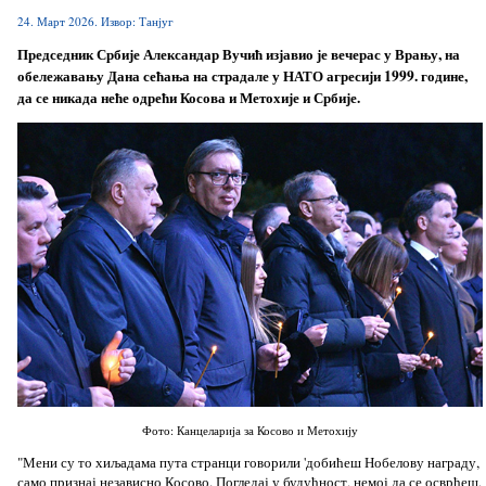
24. Март 2026. Извор: Танјуг
Председник Србије Александар Вучић изјавио је вечерас у Врању, на
обележавању Дана сећања на страдале у НАТО агресији 1999. године,
да се никада неће одрећи Косова и Метохије и Србије.
Фото: Канцеларија за Косово и Метохију
"Мени су то хиљадама пута странци говорили 'добићеш Нобелову награду,
само признај независно Косово. Погледај у будућност, немој да се осврћеш,