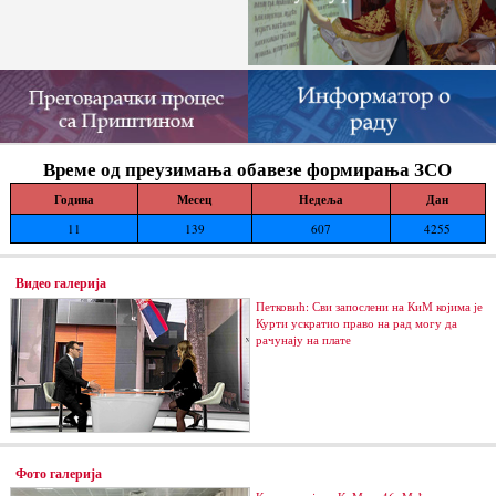
Време од преузимања обавезе формирања ЗСО
Година
Месец
Недеља
Дан
11
139
607
4255
Видео галерија
Петковић: Сви запослени на КиМ којима је
Курти ускратио право на рад могу да
рачунају на плате
Фото галерија