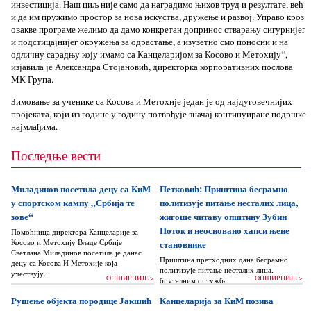
инвестиција. Наш циљ није само да наградимо њихов труд и резултате, већ
и да им пружимо простор за нова искуства, дружење и развој. Управо кроз
овакве програме желимо да дамо конкретан допринос стварању сигурнијег
и подстицајнијег окружења за одрастање, а изузетно смо поносни и на
одличну сарадњу коју имамо са Канцеларијом за Косово и Метохију“,
изјавила је Александра Стојановић, директорка корпоративних послова
МК Група.
Зимовање за ученике са Косова и Метохије један је од најдуговечнијих
пројеката, који из године у годину потврђује значај континуиране подршке
најмлађима.
Последње вести
Миладинов посетила децу са КиМ
Петковић: Приштина бесрамно
у спортском кампу „Србија те
политизује питање несталих лица,
зове“
жигоше читаву општину Зубин
Поток и неосновано хапси њене
Помоћница директора Канцеларије за
Косово и Метохију Владе Србије
становнике
Светлана Миладинов посетила је данас
Приштина претходних дана бесрамно
децу са Косова И Метохије која
политизује питање несталих лица,
учествују...
ОПШИРНИЈЕ >
ОПШИРНИЈЕ >
бруталним оптужбама на рачун Београда
док читаву једну општину Зубин Поток
Рушење објекта породице Јакшић
Канцеларија за КиМ позива
жигоше...