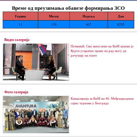
Време од преузимања обавезе формирања ЗСО
Година
Месец
Недеља
Дан
11
139
607
4255
Видео галерија
Петковић: Сви запослени на КиМ којима је
Курти ускратио право на рад могу да
рачунају на плате
Фото галерија
Канцеларија за КиМ на 46. Међународном
сајму туризма у Београду