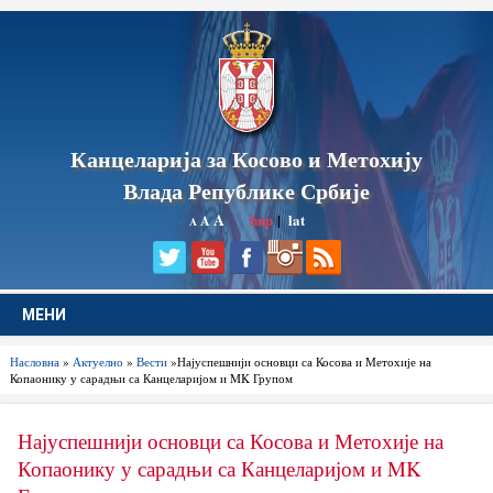
Канцеларија за Косово и Метохију
Влада Републике Србије
A
ћир
|
lat
A
A
МЕНИ
Насловна
»
Актуелно
»
Вести
»Најуспешнији основци са Косова и Метохије на
Копаонику у сарадњи са Канцеларијом и MK Групом
Најуспешнији основци са Косова и Метохије на
Копаонику у сарадњи са Канцеларијом и MK