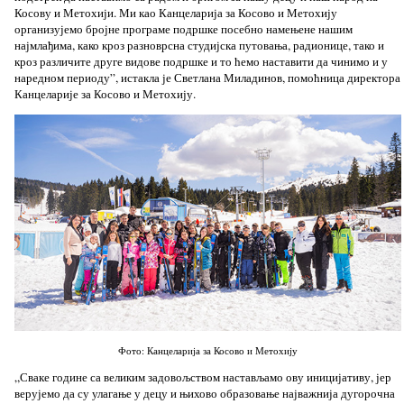
Косову и Метохији. Ми као Канцеларија за Косово и Метохију
организујемо бројне програме подршке посебно намењене нашим
најмлађима, како кроз разноврсна студијска путовања, радионице, тако и
кроз различите друге видове подршке и то ћемо наставити да чинимо и у
наредном периоду”, истакла је Светлана Миладинов, помоћница директора
Канцеларије за Косово и Метохију.
Фото: Канцеларија за Косово и Метохију
„Сваке године са великим задовољством настављамо ову иницијативу, јер
верујемо да су улагање у децу и њихово образовање најважнија дугорочна