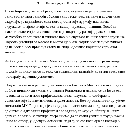
Фото: Канцеларија за Косово и Метохију
Током боравка у хотелу Гранд Копаоник, за ученике је припремљен
разноврстан програм који обухвата спортске, рекреативне и едукативне
садржаје, уз коришћење свих погодности које пружају планинско
окружење и најпознатији хотел на нашој најлепшој планини. Посебан
акценат стављен је на активности које подстичу развој здравих навика,
међусобно повезивање и стицање нових искустава ван школског окружења.
Најбољи ученици са Косова и Метохије и ове године имали су могућност
да на Копаонику први пут стану на скије и доживе најлепше чари овог
зимског спорта.
Из Канцеларије за Косово и Метохију истичу да овакви програми имају
посебан значај за децу која одрастају у сложеним околностима, јер им
пружају прилику да се повежу са вршњацима, развијају нова интересовања
и стварају најлепше успомене.
„Задовољство нам је што су малишани са Косова и Метохије и ове године
добили прилику да уживају у чарима Копаоника и надамо се да ће са овог
путовања понети нова пријатељства, нова искуства и незаборавне
успомене које ће памтити током целог живота. Велику захвалност дугујемо
компанији МК Гроуп, која је иницирала и наставила да подржава овај важан
друштвено одговорни пројекат и ове године, показујући бригу за нашу
децу са Косова и Метохије. Уверени смо да се сваки уложени труд и пажња
најбоље огледају у дечјим осмесима, који су за све нас највећа награда и
подстрек да наставимо са радом и бригом за нашу децу и наш народ на