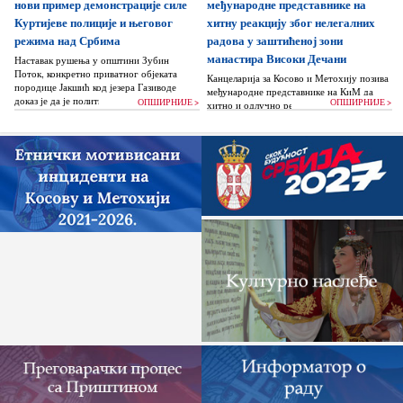
нови пример демонстрације силе
међународне представнике на
Куртијеве полиције и његовог
хитну реакцију због нелегалних
режима над Србима
радова у заштићеној зони
манастира Високи Дечани
Наставак рушења у општини Зубин
Поток, конкретно приватног објеката
Канцеларија за Косово и Метохију позива
породице Јакшић код језера Газиводе
међународне представнике на КиМ да
доказ је да је политика Аљбина Куртија...
ОПШИРНИЈЕ >
ОПШИРНИЈЕ >
хитно и одлучно реагују и да без
одлагања зауставе поновно отпочињање
нелегалних грађевинских...