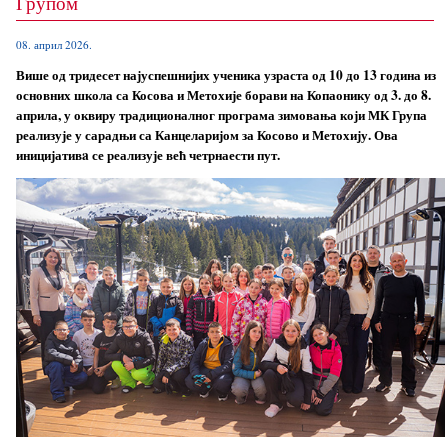
Групом
08. април 2026.
Више од тридесет најуспешнијих ученика узраста од 10 до 13 година из
основних школа са Косова и Метохије борави на Копаонику од 3. до 8.
априла, у оквиру традиционалног програма зимовања који МК Група
реализује у сарадњи са Канцеларијом за Косово и Метохију. Ова
иницијативa се реализује већ четрнаести пут.