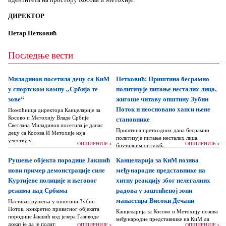
ДИРЕКТОР
Петар Петковић
Последње вести
Миладинов посетила децу са КиМ
Петковић: Приштина бесрамно
у спортском кампу „Србија те
политизује питање несталих лица,
зове“
жигоше читаву општину Зубин
Поток и неосновано хапси њене
Помоћница директора Канцеларије за
Косово и Метохију Владе Србије
становнике
Светлана Миладинов посетила је данас
Приштина претходних дана бесрамно
децу са Косова И Метохије која
политизује питање несталих лица,
учествују...
ОПШИРНИЈЕ >
ОПШИРНИЈЕ >
бруталним оптужбама на рачун Београда
док читаву једну општину Зубин Поток
Рушење објекта породице Јакшић
Канцеларија за КиМ позива
жигоше...
нови пример демонстрације силе
међународне представнике на
Куртијеве полиције и његовог
хитну реакцију због нелегалних
режима над Србима
радова у заштићеној зони
манастира Високи Дечани
Наставак рушења у општини Зубин
Поток, конкретно приватног објеката
Канцеларија за Косово и Метохију позива
породице Јакшић код језера Газиводе
међународне представнике на КиМ да
доказ је да је политика Аљбина Куртија...
ОПШИРНИЈЕ >
ОПШИРНИЈЕ >