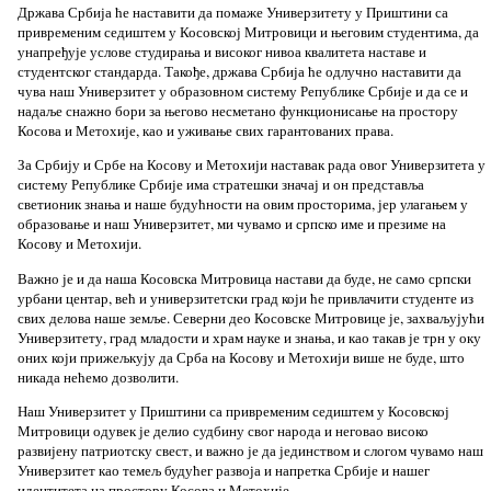
Држава Србија ће наставити да помаже Универзитету у Приштини са
привременим седиштем у Косовској Митровици и његовим студентима, да
унапређује услове студирања и високог нивоа квалитета наставе и
студентског стандарда. Такође, држава Србија ће одлучно наставити да
чува наш Универзитет у образовном систему Републике Србије и да се и
надаље снажно бори за његово несметано функционисање на простору
Косова и Метохије, као и уживање свих гарантованих права.
За Србију и Србе на Косову и Метохији наставак рада овог Универзитета у
систему Републике Србије има стратешки значај и он представља
светионик знања и наше будућности на овим просторима, јер улагањем у
образовање и наш Универзитет, ми чувамо и српско име и презиме на
Косову и Метохији.
Важно је и да наша Косовска Митровица настави да буде, не само српски
урбани центар, већ и универзитетски град који ће привлачити студенте из
свих делова наше земље. Северни део Косовске Митровице је, захваљујући
Универзитету, град младости и храм науке и знања, и као такав је трн у оку
оних који прижељкују да Срба на Косову и Метохији више не буде, што
никада нећемо дозволити.
Наш Универзитет у Приштини са привременим седиштем у Косовској
Митровици одувек је делио судбину свог народа и неговао високо
развијену патриотску свест, и важно је да јединством и слогом чувамо наш
Универзитет као темељ будућег развоја и напретка Србије и нашег
идентитета на простору Косова и Метохије.