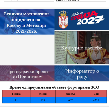
хитно и одлучно реагују и да без
одлагања зауставе поновно отпочињање
нелегалних грађевинских...
Време од преузимања обавезе формирања ЗСО
Година
Месец
Недеља
Дан
11
139
607
4255