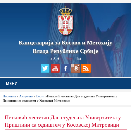
Канцеларија за Косово и Метохију
Влада Републике Србије
A
ћир
|
lat
A
A
МЕНИ
Насловна
»
Актуелно
»
Вести
»Петковић честитао Дан студената Универзитета у
Приштини са седиштем у Косовској Митровици
Петковић честитао Дан студената Универзитета у
Приштини са седиштем у Косовској Митровици