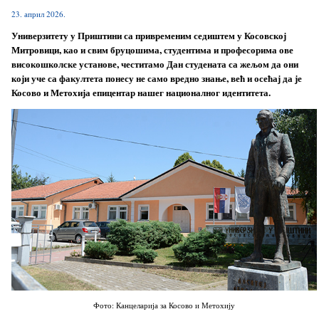
23. април 2026.
Универзитету у Приштини са привременим седиштем у Косовској
Митровици, као и свим бруцошима, студентима и професорима ове
високошколске установе, честитамо Дан студената са жељом да они
који уче са факултета понесу не само вредно знање, већ и осећај да је
Косово и Метохија епицентар нашег националног идентитета.
Фото: Канцеларија за Косово и Метохију