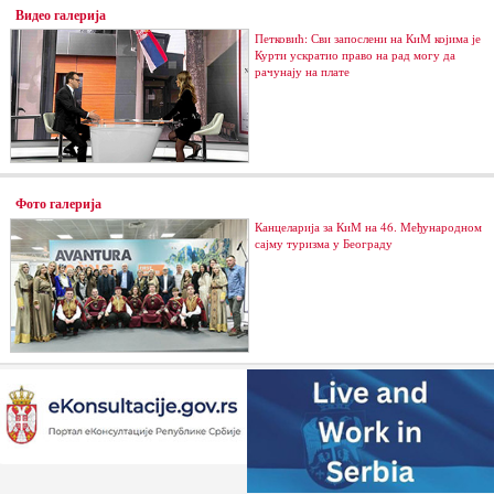
Видео галерија
Петковић: Сви запослени на КиМ којима је
Курти ускратио право на рад могу да
рачунају на плате
Фото галерија
Канцеларија за КиМ на 46. Међународном
сајму туризма у Београду