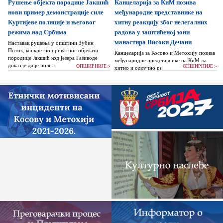
Рушење објекта породице Јакшић
Канцеларија за КиМ позива
жигоше...
нови пример демонстрације силе
међународне представнике на
Куртијеве полиције и његовог
хитну реакцију због нелегалних
режима над Србима
радова у заштићеној зони
манастира Високи Дечани
Наставак рушења у општини Зубин
Поток, конкретно приватног објеката
Канцеларија за Косово и Метохију позива
породице Јакшић код језера Газиводе
међународне представнике на КиМ да
доказ је да је политика Аљбина Куртија...
ОПШИРНИЈЕ >
ОПШИРНИЈЕ >
хитно и одлучно реагују и да без
одлагања зауставе поновно отпочињање
нелегалних грађевинских...