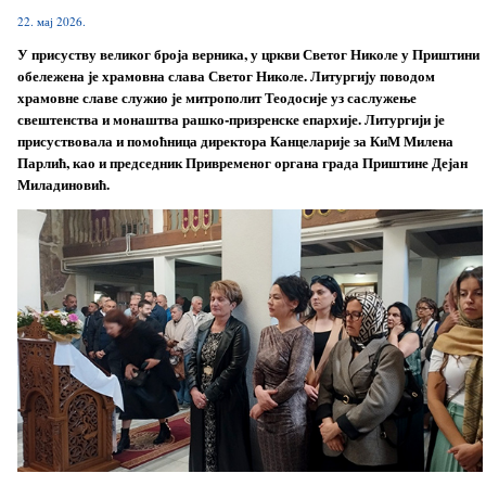
22. мај 2026.
У присуству великог броја верника, у цркви Светог Николе у Приштини
обележена је храмовна слава Светог Николе. Литургију поводом
храмовне славе служио је митрополит Теодосије уз саслужење
свештенства и монаштва рашко-призренске епархије. Литургији је
присуствовала и помоћница директора Канцеларије за КиМ Милена
Парлић, као и председник Привременог органа града Приштине Дејан
Миладиновић.