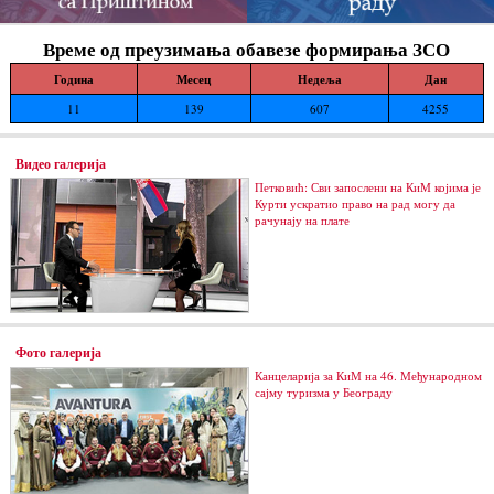
Време од преузимања обавезе формирања ЗСО
Година
Месец
Недеља
Дан
11
139
607
4255
Видео галерија
Петковић: Сви запослени на КиМ којима је
Курти ускратио право на рад могу да
рачунају на плате
Фото галерија
Канцеларија за КиМ на 46. Међународном
сајму туризма у Београду