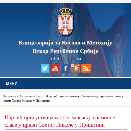
Канцеларија за Косово и Метохију
Влада Републике Србије
A
ћир
|
lat
A
A
МЕНИ
Насловна
»
Актуелно
»
Вести
»Парлић присуствовала обележавању храмовне славе у
цркви Светог Николе у Приштини
Парлић присуствовала обележавању храмовне
славе у цркви Светог Николе у Приштини