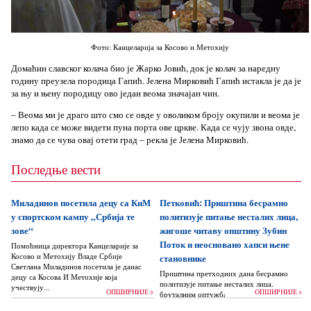
Фото: Канцеларија за Косово и Метохију
Домаћин славског колача био је Жарко Јовић, док је колач за наредну
годину преузела породица Гапић. Јелена Мирковић Гапић истакла је да је
за њу и њену породицу ово један веома значајан чин.
– Веома ми је драго што смо се овде у оволиком броју окупили и веома је
лепо када се може видети пуна порта ове цркве. Када се чују звона овде,
знамо да се чува овај отети град – рекла је Јелена Мирковић.
Последње вести
Миладинов посетила децу са КиМ
Петковић: Приштина бесрамно
у спортском кампу „Србија те
политизује питање несталих лица,
зове“
жигоше читаву општину Зубин
Поток и неосновано хапси њене
Помоћница директора Канцеларије за
Косово и Метохију Владе Србије
становнике
Светлана Миладинов посетила је данас
Приштина претходних дана бесрамно
децу са Косова И Метохије која
политизује питање несталих лица,
учествују...
ОПШИРНИЈЕ >
ОПШИРНИЈЕ >
бруталним оптужбама на рачун Београда
док читаву једну општину Зубин Поток