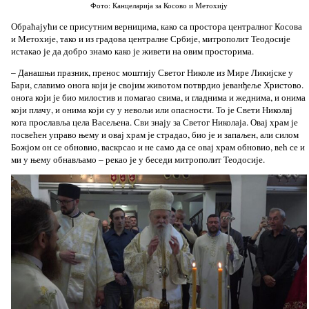
Фото: Канцеларија за Косово и Метохију
Обраћајући се присутним верницима, како са простора централног Косова
и Метохије, тако и из градова централне Србије, митрополит Теодосије
истакао је да добро знамо како је живети на овим просторима.
– Данашњи празник, пренос моштију Светог Николе из Мире Ликијске у
Бари, славимо онога који је својим животом потврдио јеванђеље Христово.
онога који је био милостив и помагао свима, и гладнима и жеднима, и онима
који плачу, и онима који су у невољи или опасности. То је Свети Николај
кога прославља цела Васељена. Сви знају за Светог Николаја. Овај храм је
посвећен управо њему и овај храм је страдао, био је и запаљен, али силом
Божјом он се обновио, васкрсао и не само да се овај храм обновио, већ се и
ми у њему обнављамо – рекао је у беседи митрополит Теодосије.