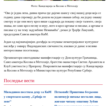
Фото: Канцеларија за Косово и Метохију
“Ово је једна лепа, дивна прича где дајемо шансу свој нашој деци која се
годину дана спремају да би дошла на један овакав сабор, на једну овакву
смотру и где они могу кроз више садржаја да покажу своје таленте, своја
знања, не само кроз песму и игру, него и кроз цртање и писање, а цртање и
писање су на тему задужбине Немањића”, рекао је Ђорђе Лакушић,
председник Савеза аматера КиМ.
Један од најзначајнијих догађаја за очување нематеријалног културног
наслеђа у оквиру Видовданских свечаности, изазвао је данас и велико
интересовање посетилаца.
Организатори овогодишње манифестације су Дом културе Грачаница,
Савез аматера Косова и Метохије, братство манастира Светих Архангела и
Клуб уметности у Призрену. Покровитељи манифестације су Канцеларија
за Косово и Метохију и Министарство културе Републике Србије.
Последње вести
Миладинов посетила децу са КиМ
Петковић: Приштина бесрамно
у спортском кампу „Србија те
политизује питање несталих лица,
зове“
жигоше читаву општину Зубин
Поток и неосновано хапси њене