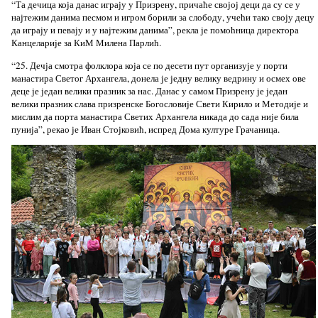
“Та дечица која данас играју у Призрену, причаће својој деци да су се у
најтежим данима песмом и игром борили за слободу, учећи тако своју децу
да играју и певају и у најтежим данима”, рекла је помоћница директора
Канцеларије за КиМ Милена Парлић.
“25. Дечја смотра фолклора која се по десети пут организује у порти
манастира Светог Архангела, донела је једну велику ведрину и осмех ове
деце је један велики празник за нас. Данас у самом Призрену је један
велики празник слава призренске Богословије Свети Кирило и Методије и
мислим да порта манастира Светих Архангела никада до сада није била
пунија”, рекао је Иван Стојковић, испред Дома културе Грачаница.