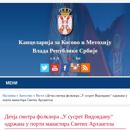
Канцеларија за Косово и Метохију
Влада Републике Србије
A
ћир
|
lat
A
A
МЕНИ
Насловна
»
Актуелно
»
Вести
»Дечја смотра фолклора „У сусрет Видовдану“ одржана у
порти манастира Светих Архангела
Дечја смотра фолклора „У сусрет Видовдану“
одржана у порти манастира Светих Архангела