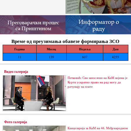
Време од преузимања обавезе формирања ЗСО
Година
Месец
Недеља
Дан
11
139
607
4255
Видео галерија
Петковић: Сви запослени на КиМ којима је
Курти ускратио право на рад могу да
рачунају на плате
Фото галерија
Канцеларија за КиМ на 46. Међународном