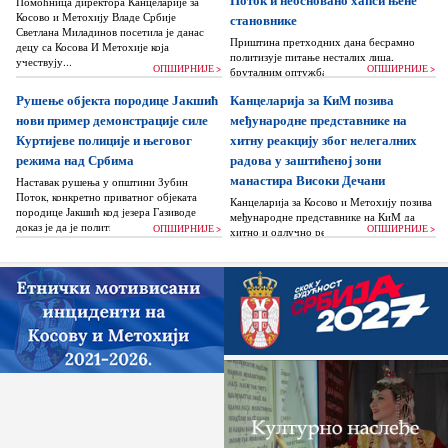
Помоћница директора Канцеларије за
Косово и Метохију Владе Србије
становнике
Светлана Миладинов посетила је данас
Приштина претходних дана бесрамно
децу са Косова И Метохије која
политизује питање несталих лица,
учествују...
ОПШИРНИЈЕ >
ОПШИРНИЈЕ >
бруталним оптужбама на рачун Београда
док читаву једну општину Зубин Поток
Рушење објекта породице Јакшић
Канцеларија за КиМ позива
жигоше...
нови пример демонстрације силе
међународне представнике на
Куртијеве полиције и његовог
хитну реакцију због нелегалних
режима над Србима
радова у заштићеној зони
манастира Високи Дечани
Наставак рушења у општини Зубин
Поток, конкретно приватног објеката
Канцеларија за Косово и Метохију позива
породице Јакшић код језера Газиводе
међународне представнике на КиМ да
доказ је да је политика Аљбина Куртија...
ОПШИРНИЈЕ >
ОПШИРНИЈЕ >
хитно и одлучно реагују и да без
одлагања зауставе поновно отпочињање
нелегалних грађевинских...