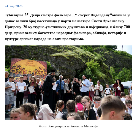
24. мај 2026.
Јубиларна 25. Дечја смотра фолклора „У сусрет Видовдану“окупила је
данас велики број посетилаца у порти манастира Свети Архангели у
Призрену. 20 културно-уметничких друштава и појединаца, и близу 700
деце, приказали су богатство народног фолклора, обичаја, историје и
културе српског народа на овим просторима.
Фото: Канцеларија за Косово и Метохију