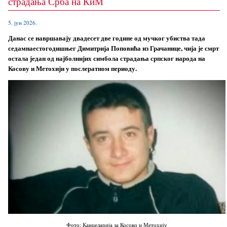
страдања Срба на КиМ
5. јун 2026.
Данас се навршавају двадесет две године од мучког убиства тада
седамнаестогодишњег Димитрија Поповића из Грачанице, чија је смрт
остала један од најболнијих симбола страдања српског народа на
Косову и Метохији у послератном периоду.
Фото: Канцеларија за Косово и Метохију