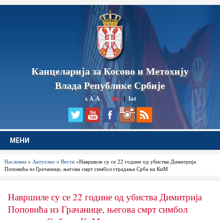
Канцеларија за Косово и Метохију
Влада Републике Србије
A
ћир
|
lat
A
A
МЕНИ
Насловна
»
Актуелно
»
Вести
»Навршиле су се 22 године од убиства Димитрија
Поповића из Грачанице, његова смрт симбол страдања Срба на КиМ
Навршиле су се 22 године од убиства Димитрија
Поповића из Грачанице, његова смрт симбол