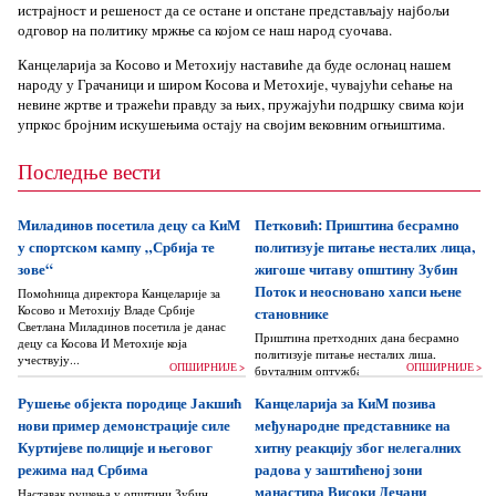
истрајност и решеност да се остане и опстане представљају најбољи
одговор на политику мржње са којом се наш народ суочава.
Канцеларија за Косово и Метохију наставиће да буде ослонац нашем
народу у Грачаници и широм Косова и Метохије, чувајући сећање на
невине жртве и тражећи правду за њих, пружајући подршку свима који
упркос бројним искушењима остају на својим вековним огњиштима.
Последње вести
Миладинов посетила децу са КиМ
Петковић: Приштина бесрамно
у спортском кампу „Србија те
политизује питање несталих лица,
зове“
жигоше читаву општину Зубин
Поток и неосновано хапси њене
Помоћница директора Канцеларије за
Косово и Метохију Владе Србије
становнике
Светлана Миладинов посетила је данас
Приштина претходних дана бесрамно
децу са Косова И Метохије која
политизује питање несталих лица,
учествују...
ОПШИРНИЈЕ >
ОПШИРНИЈЕ >
бруталним оптужбама на рачун Београда
док читаву једну општину Зубин Поток
Рушење објекта породице Јакшић
Канцеларија за КиМ позива
жигоше...
нови пример демонстрације силе
међународне представнике на
Куртијеве полиције и његовог
хитну реакцију због нелегалних
режима над Србима
радова у заштићеној зони
манастира Високи Дечани
Наставак рушења у општини Зубин