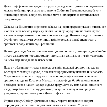
Димитрије је невино страдао од руке и услед монструозне и ирационалне
мржње Албанца, крив само зато што је Србин из Грачанице, младић који
никога није мрзео, али је сам постао мета оних којима је нетрпељивост
помутила ум.
Сећање на Димитрија није само сећање на један прерано угашен живот, већ
и опомена на време у којем су многи наши сународници постали жртве
насиља и нетрпељивости према српском народу. Његова младост, снови и
будућност прекинути су злочином који је оставио неизбрисив траг у
српском народу и читавој Грачаници.
На овај дан са дубоким поштовањем одајемо почаст Димитрију, делећи бол
и тугу са његовом породицом, пријатељима и свима који чувају успомену
на њега, која никада неће избледети.
Иако су облици притисака данас другачији, положај српског народа на
Косову и Метохији и даље је обележен бројним искушењима и недаћама.
Ускраћивање основних људских права и покушаји етничког чишћења
српског народа на Косову и Метохији показују да борба за опстанак и
безбедан живот нашег народа и даље трају. Зато су нам данас, више него
икад, потребни слога и заједништво, да кроз сва искушења прођемо
уједињени, јер нас томе учи и Димитријев жртва.
Упркос свему, Срби у Грачаници остају чврсто привржени својим
породицама, коренима, својим домовима и светињама. Управо та