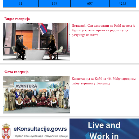
11
139
607
4255
Видео галерија
Петковић: Сви запослени на КиМ којима је
Курти ускратио право на рад могу да
рачунају на плате
Фото галерија
Канцеларија за КиМ на 46. Међународном
сајму туризма у Београду